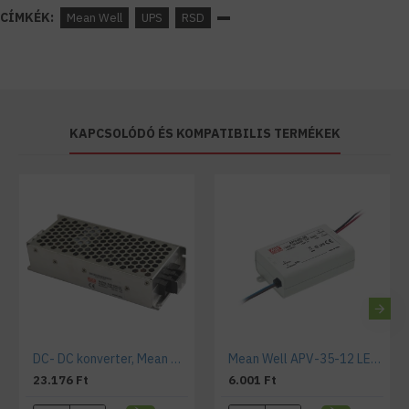
CÍMKÉK:
Mean Well
UPS
RSD
KAPCSOLÓDÓ ÉS KOMPATIBILIS TERMÉKEK
DC- DC konverter, Mean Well RSD-100C-24 , 100W, 4,8A, 24 VDC,
Mean Well APV-35-12 LED tápegység
23.176 Ft
6.001 Ft