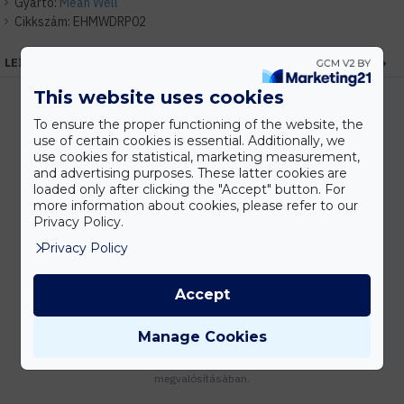
Gyártó:
Mean Well
Cikkszám:
EHMWDRP02
LEÍRÁS
This website uses cookies
To ensure the proper functioning of the website, the
use of certain cookies is essential. Additionally, we
Kedvezmények
use cookies for statistical, marketing measurement,
Vásárolj nagyobb mennyiségben és megadjuk a legjobb gyártói árakat.
and advertising purposes. These latter cookies are
loaded only after clicking the "Accept" button. For
more information about cookies, please refer to our
Privacy Policy.
Gyors kiszállítás
Privacy Policy
Készleten lévő termékeinket akár 24 órán belül megkaphatod!
Accept
Manage Cookies
Tanácsadás
Írd meg nekünk elgondolásodat és munkatársunk segít az elképzeléseid
megvalósításában.