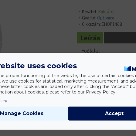
Készlet:
Raktáron
Gyártó:
Optonica
Cikkszám:
EHOP1468
Leírás
Foglalat
Fogyasztás
ebsite uses cookies
LED-ek száma
he proper functioning of the website, the use of certain cookies i
y, we use cookies for statistical, marketing measurement, and ad
Fényerő
hese latter cookies are loaded only after clicking the "Accept" bu
ation about cookies, please refer to our Privacy Policy.
Fényerő megfelelőség
licy
Hatékonyság
Manage Cookies
Accept
Színhőmérséklet
Élettartam