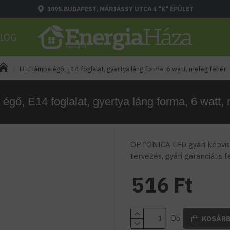
1095.BUDAPEST, MÁRIÁSSY UTCA 4 "K" ÉPÜLET
LOG
LED lámpa égő, E14 foglalat, gyertya láng forma, 6 watt, meleg fehér
gő, E14 foglalat, gyertya láng forma, 6 watt,
OPTONICA LED gyári képvise
tervezés, gyári garanciális 
516 Ft
Db
KOSÁR