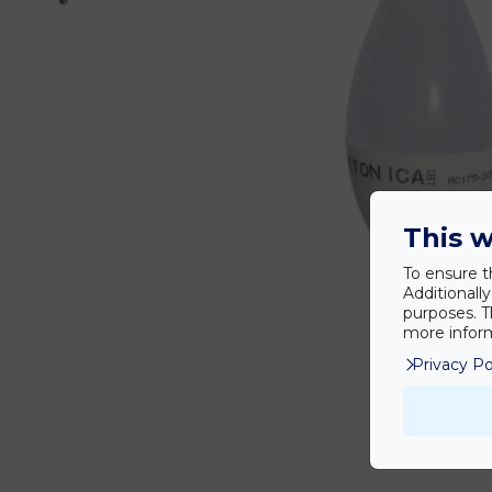
This w
To ensure t
Additionall
purposes. T
more inform
Privacy Po