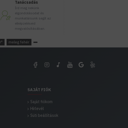
Tanácsadás
Írd meg nekünk
Sugárzási szög
elgondolásodat és
munkatársunk segít az
Garancia
elképzeléseid
megvalósításában.
Fényforrás hossz
Fényforrás átmérő
0°
meleg fehér
E14 foglalatú LED izzó
típusokhoz. Az E14 foglal
kiváltására vagy újonna
fénytestekbe történő has
több ágú csillárok, falika
vagy olvasólámpák tartalm
SAJÁT FIÓK
csavarni, rögzítése ugyan
E14 LED-es lámpák, fényf
Saját fiókom
alig 10%-a, a korábbi iz
Hírlevél
kézzel tapinthatóak, éle
Süti beállítások
25.000 óra, amely többszö
Az új E14 LED lámpák, ég