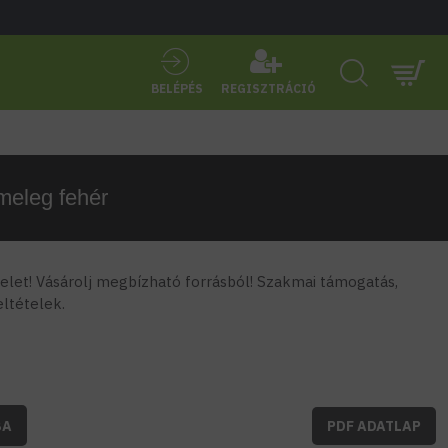
BELÉPÉS
REGISZTRÁCIÓ
 meleg fehér
let! Vásárolj megbízható forrásból! Szakmai támogatás,
feltételek.
BA
PDF ADATLAP