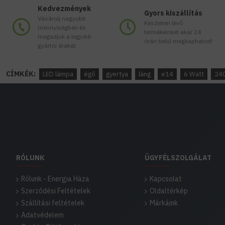
Kedvezmények
Gyors kiszállítás
Vásárolj nagyobb
Készleten lévő
mennyiségben és
termékeinket akár 24
megadjuk a legjobb
órán belül megkaphatod!
gyártói árakat.
CÍMKÉK:
LED lámpa
égő
gyertya
láng
e14
6 Watt
24
RÓLUNK
ÜGYFÉLSZOLGÁLAT
Rólunk - Energia Háza
Kapcsolat
Szerződési Feltételek
Oldaltérkép
Szállítási feltételek
Márkáink
Adatvédelem