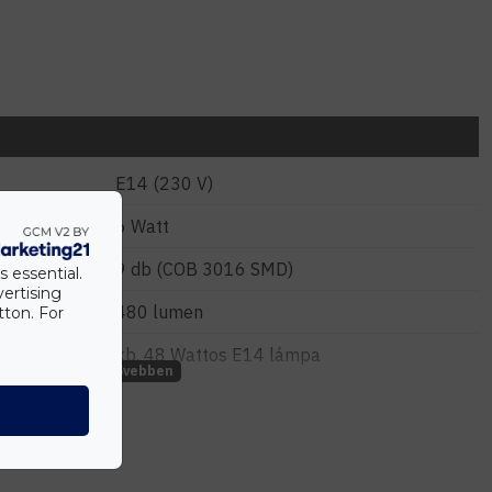
E14 (230 V)
6 Watt
9 db (COB 3016 SMD)
s essential.
vertising
480 lumen
tton. For
kb. 48 Wattos E14 lámpa
80 lumen/Watt
Meleg fehér (2700-3000 K)
25.000 óra