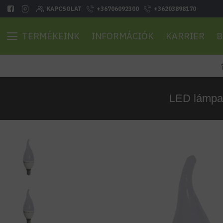
KAPCSOLAT
+36706092300
+36203898170
TERMÉKEINK
INFORMÁCIÓK
KARRIER
B
LED lámpa é