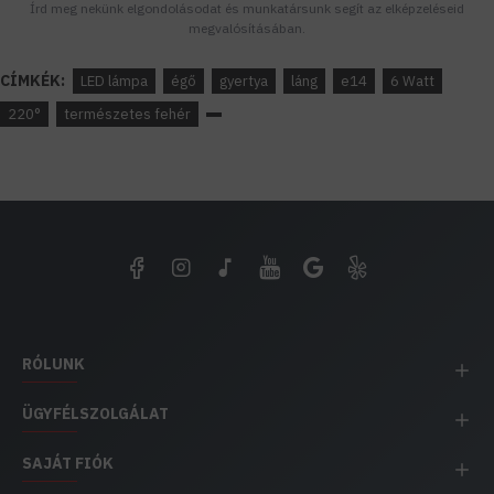
Írd meg nekünk elgondolásodat és munkatársunk segít az elképzeléseid
megvalósításában.
CÍMKÉK:
LED lámpa
égő
gyertya
láng
e14
6 Watt
220°
természetes fehér
RÓLUNK
ÜGYFÉLSZOLGÁLAT
SAJÁT FIÓK