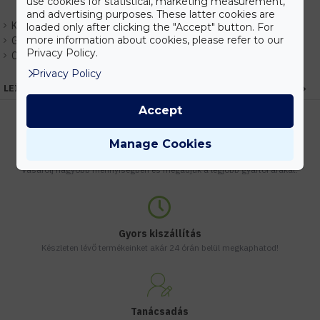
use cookies for statistical, marketing measurement,
and advertising purposes. These latter cookies are
Készlet:
Raktáron
loaded only after clicking the "Accept" button. For
more information about cookies, please refer to our
Gyártó:
Elmark
Privacy Policy.
Cikkszám:
EHEM99LED753
Privacy Policy
LEÍRÁS
Accept
Manage Cookies
Kedvezmények
Vásárolj nagyobb mennyiségben és megadjuk a legjobb gyártói árakat.
Gyors kiszállítás
Készleten lévő termékeinket akár 24 órán belül megkaphatod!
Tanácsadás