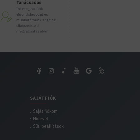
Tanácsadás
Felszerelés
Írd meg nekünk
elgondolásodat és
Felszerelés helye
munkatársunk segít az
elképzeléseid
Dönthető
megvalósításában.
Fényforrást tartalmaz
Átmérő / Méret
Furatméret
SAJÁT FIÓK
Saját fiókom
Hírlevél
Süti beállítások