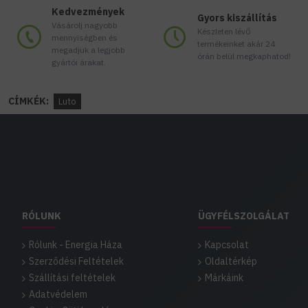
Kedvezmények
Gyors kiszállítás
Vásárolj nagyobb
Készleten lévő
mennyiségben és
termékeinket akár 24
megadjuk a legjobb
órán belül megkaphatod!
gyártói árakat.
CÍMKÉK:
Luto
RÓLUNK
ÜGYFÉLSZOLGÁLAT
Rólunk - Energia Háza
Kapcsolat
Szerződési Feltételek
Oldaltérkép
Szállítási feltételek
Márkáink
Adatvédelem