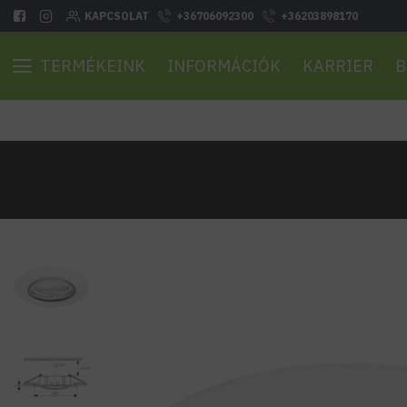
KAPCSOLAT
+36706092300
+36203898170
TERMÉKEINK
INFORMÁCIÓK
KARRIER
B