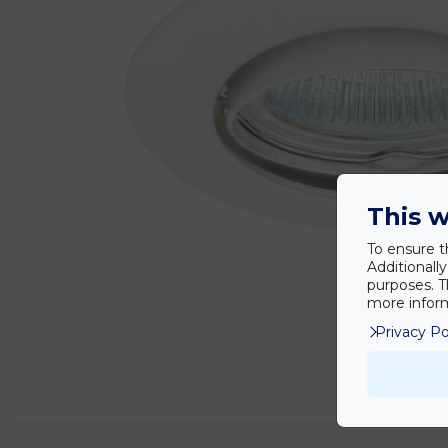
This w
To ensure t
Additionall
purposes. T
more inform
Privacy Po