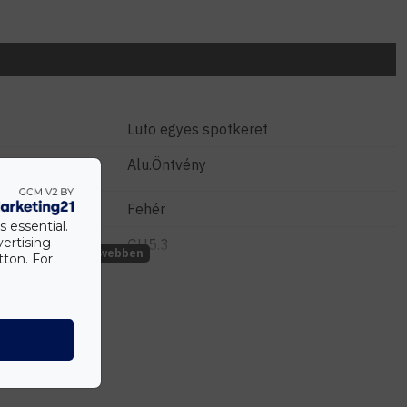
Luto egyes spotkeret
Alu.Öntvény
Fehér
s essential.
vertising
GU5.3
tton. For
MR16
12 Volt
12 cm
Süllyesztett