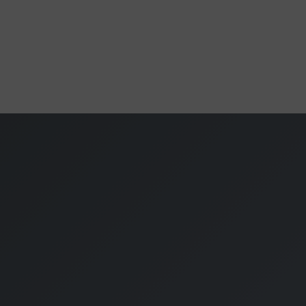
Mennyezeti
Beltéri
Nem
Nem
85 mm
65 mm