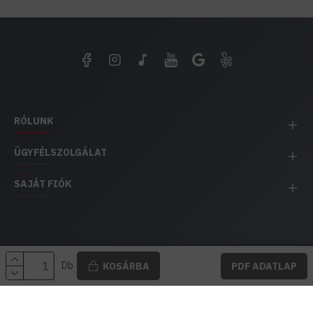
RÓLUNK
ÜGYFÉLSZOLGÁLAT
SAJÁT FIÓK
EH IMPEX / Copyright © 1991-2025 Energia Háza
Db
KOSÁRBA
PDF ADATLAP