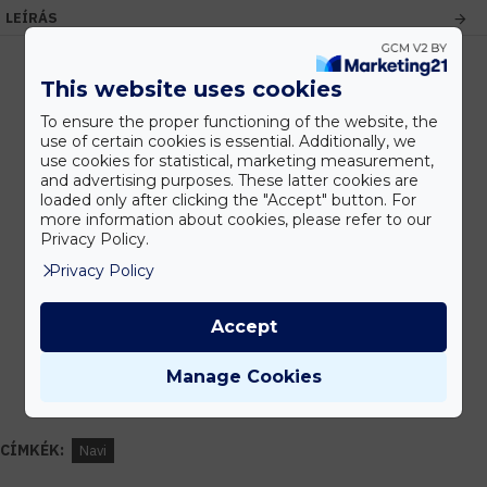
LEÍRÁS
This website uses cookies
Kedvezmények
To ensure the proper functioning of the website, the
use of certain cookies is essential. Additionally, we
Vásárolj nagyobb mennyiségben és megadjuk a legjobb gyártói árakat.
use cookies for statistical, marketing measurement,
and advertising purposes. These latter cookies are
loaded only after clicking the "Accept" button. For
more information about cookies, please refer to our
Gyors kiszállítás
Privacy Policy.
Készleten lévő termékeinket akár 24 órán belül megkaphatod!
Privacy Policy
Accept
Tanácsadás
Manage Cookies
Írd meg nekünk elgondolásodat és munkatársunk segít az elképzeléseid
megvalósításában.
CÍMKÉK:
Navi