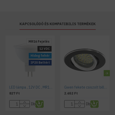
KAPCSOLÓDÓ ÉS KOMPATIBILIS TERMÉKEK
MR16 Fejelés
12 VDC
Hideg fehér
IP20 Beltéri
LED lámpa , 12V DC , MR16 , G5.3 foglalat , 5 Watt , hideg fehér
Gwen fekete csiszolt billenő spotkeret, kör alakú
827 Ft
2.652 Ft
Db
Db