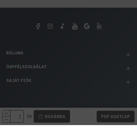
RÓLUNK
ÜGYFÉLSZOLGÁLAT
SAJÁT FIÓK
EH IMPEX / Copyright © 1991-2025 Energia Háza
Db
KOSÁRBA
PDF ADATLAP