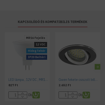
KAPCSOLÓDÓ ÉS KOMPATIBILIS TERMÉKEK
MR16 Fejelés
12 VDC
Hideg fehér
IP20 Beltéri
LED lámpa , 12V DC , MR16 , G5.3 foglalat , 5 Watt , hideg fehér
Gwen fekete csiszolt billenő spotkeret, kör alakú
827 Ft
2.652 Ft
Db
Db