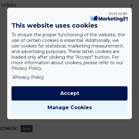
LEÍRÁS
This website uses cookies
Kedvezmények
To ensure the proper functioning of the website, the
use of certain cookies is essential. Additionally, we
Vásárolj nagyobb mennyiségben és megadjuk a legjobb gyártói árakat.
use cookies for statistical, marketing measurement,
and advertising purposes. These latter cookies are
loaded only after clicking the "Accept" button. For
more information about cookies, please refer to our
Gyors kiszállítás
Privacy Policy.
Készleten lévő termékeinket akár 24 órán belül megkaphatod!
Privacy Policy
Accept
Tanácsadás
Manage Cookies
Írd meg nekünk elgondolásodat és munkatársunk segít az elképzeléseid
megvalósításában.
CÍMKÉK:
Navi