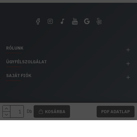
RÓLUNK
ÜGYFÉLSZOLGÁLAT
SAJÁT FIÓK
EH IMPEX / Copyright © 1991-2025 Energia Háza
Db
KOSÁRBA
PDF ADATLAP