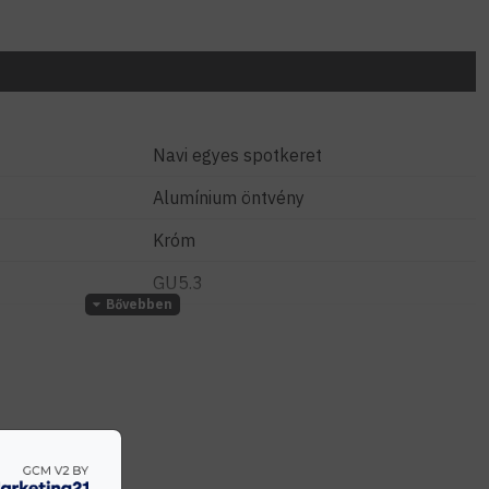
Navi egyes spotkeret
Alumínium öntvény
Króm
GU5.3
MR16
12 Volt
12 cm
Süllyesztett