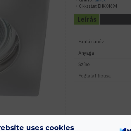
Gyártó:
Kanlux
Cikkszám:
EHKX4694
Leírás
Fantázianév
Anyaga
Színe
Foglalat típusa
Fényforrás típusa
Feszültség
Vezeték hossza
Szerelhetőség
ebsite uses cookies