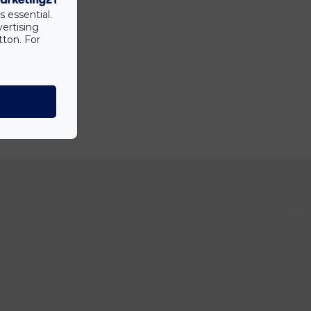
Mennyezeti
s essential.
vertising
Beltéri
tton. For
Igen
Nem
81 mm
75 mm