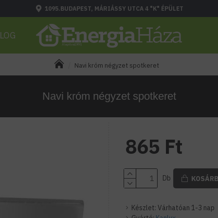
1095.BUDAPEST, MÁRIÁSSY UTCA 4 "K" ÉPÜLET
LOG
Navi króm négyzet spotkeret
Navi króm négyzet spotkeret
865 Ft
Db
KOSÁR
Készlet:
Várhatóan 1-3 nap