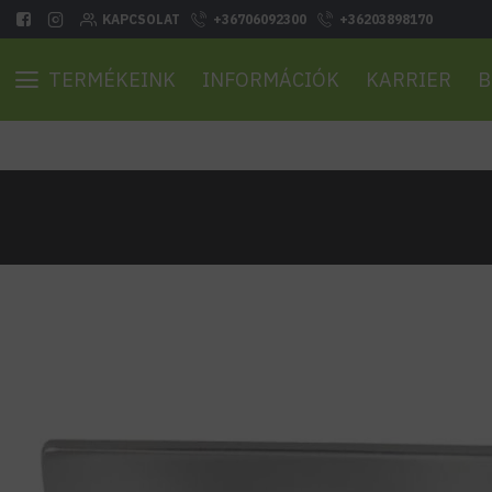
KAPCSOLAT
+36706092300
+36203898170
TERMÉKEINK
INFORMÁCIÓK
KARRIER
B