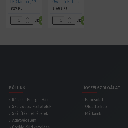
LED lámpa , 12V DC , MR16 , G5.3 foglalat , 5 Watt , hideg fehér
Gwen fekete csiszolt billenő spotkeret, kör alakú
827 Ft
2.652 Ft
Db
Db
RÓLUNK
ÜGYFÉLSZOLGÁLAT
Rólunk - Energia Háza
Kapcsolat
Szerződési Feltételek
Oldaltérkép
Szállítási feltételek
Márkáink
Adatvédelem
Cookie-Süti kezelése