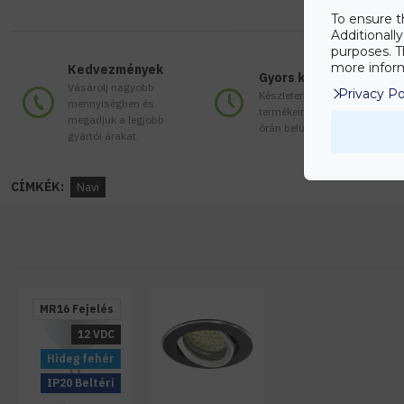
To ensure t
Additionall
purposes. T
more inform
Kedvezmények
Gyors kiszállítás
Vásárolj nagyobb
Privacy Po
Készleten lévő
mennyiségben és
termékeinket akár 24
megadjuk a legjobb
órán belül megkaphatod!
gyártói árakat.
CÍMKÉK:
Navi
MR16 Fejelés
12 VDC
Hideg fehér
IP20 Beltéri