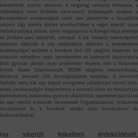
leörökítését, ezúttal sikeresen. A rengeteg tervezési referencia, a
többmilliárd forint értékben betervezett technológiák azonban a
kereskedelem szempontjából sokat nem jelentettek a beszállítók
részére. Egy komoly döntés következtében a céget sikerült olyan
fejlődési pályára állítani, amely megalapozta az Energia Háza jelenlegi
és jövőbeni piaci helyzetét, szerepét. A pár hónapos nehézségeket
leküzdve elkészült a cég webáruháza, elkezdte a kereskedelmi
tevékenységet elsőként a trendben lévő LED világítás területén. Az
örökösök mélyebbre nyúló kereskedelmi és kivitelezői tapasztalata
által gyorsan sikerült olyan projekteket elnyerni, mint a Rossmann
boltok, Állami Számvevőszék, NSZKK világítási rekonstrukciója,
Kistarcsa innovatív LED közvilágításának kiépítése, A tervezett
fejlődés mára már egy kiépült energetikai vállalkozást hozott létre,
amely tevékenységét kiegészítette a korszerű klíma és hőszivattyús
berendezések, elektromos gyors és villámtöltők, napelemes háztratási
és ipari méretú erőművek termékeinek forgalmazásával, rendszerek
tervezésével és a termékek eladás utáni kivitelezéssel és
karbantartásával.
Ha sikerült felkelteni érdeklődését,