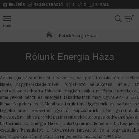
BELÉPÉS
REGISZTRÁCIÓ
1
2
E-MAIL
Rólunk Energia Háza
Rólunk Energia Háza
Az Energia Háza műszaki tervezéssel, szolgáltatásokkal és termékek
kis-és nagykereskedelmével foglalkozó vállalkozás, amely az
energetikai szektorra fókuszál. Megkeressük a minőségi termékeket,
amelyekkel pénzt és energiát takaríthatnak meg ügyfeleink a LED,
Klíma, Napelem és E-Mobilitás területén. Ügyfeleink és partnereink
legjobb árait közvetlen gyártói kapcsolatink által garantáljuk.
Kivitelezőinknek és projekt partnereinknek különleges kedvezményeket
biztosítunk. Az Energia Háza munkatársai mindemellett biztosítják a
családias hangulatot, a folyamatos innovációt és a legmagasabb
szintű szakmai támogatást és ingyenes tanácsadást 1991 óta.