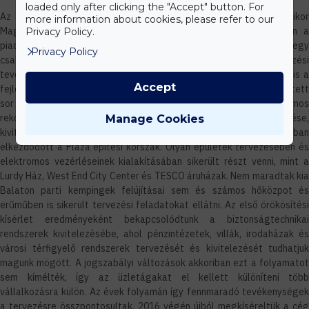
loaded only after clicking the "Accept" button. For
Az alapítás még a szocialista rendszerváltás utűn történt, amikor
more information about cookies, please refer to our
Magyaroszágon lehetőség nyílt arra, hogy újra bekapcsolódjon a
Privacy Policy.
piacgazdaság körforgásába. Ebben az időben az alapító mérnökök egy
Privacy Policy
családi vállalkozást hoztak létre és elsődlegesen műszaki tervezési
tevékenységgel foglalkoztak. A cégnek ezt az irányát már akkor is a
Accept
fejlett gondolkodás és a magas szaktudás jellemezte, így kerülhetett
sor olyan megbízások elnyerésére, mint az országház elektromos
rekonstrukciója, telefonhálózatok és kábeltévé hálózatok tervezése,
Manage Cookies
kivitelezések bonyolítása. A tőke megérkezésével az országban
elkezdődött a Plaza építési korszak. Olyan épületek tervezésében és
elektromos vezérléseinek kialakításában sikerült részt venni, mint a
Lurdy Ház, West End City Center és TESCO áruházak. Nem maradtak kia
Balaton parti kempingek felújításai sem és számos hőközpot és
erűműben is sikerült tervezési feladatokat ellátni. Az első örökösítési
kísérlet eredményeként bekapcsolódtunk a biztonságtechnikai
rendszerek kivitelezésébe, ahol pénzintézetek, villák, irodaházak és
városi térfigyelő rendszerek tervezését és kivitelezését tudhatjuk
magunk mögött. A jogszabályi változások akkoriban ezt a folyamatot
sem kímélték, így az üzletágakat el kellett különíteni több
vállalkozásra külön. Az évek folyamán így fennmaradó tevékenységek
a tervezésre összpontosultak. 2016 végén újból megkíséreltük a cég