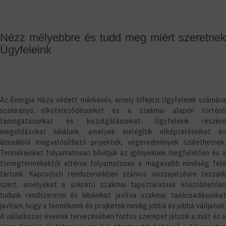
Nézz mélyebbre és tudd meg miért szeretnek
Ügyfeleink
Az Energia Háza védett márkanév, amely kifejezi Ügyfeleink számára
szakirányú elköteleződésünket és a szakmai alapon történő
támogatásunkat és kiszolgálásunkat. Ügyfeleink részére
megoldásokat kínálunk, amelyek kielégítik elképzeléseiket és
álmaikból megvalósítható projektek, végeredmények születhetnek.
Termékeinket folyamatosan bővítjük az igényeknek megfelelően és a
tömegtermékektől eltérve folyamatosan a magasabb mínőség felé
tartunk. Kapcsolati rendszerünkben számos visszajelzésre teszünk
szert, amelyeket a sokrétű szakmai tapsztalatnak köszöbhetően
tudunk rendszerezni és hibáinkat javítva szakmai tanácsadásunkat
javítani, hogy a termékeink és projketek mindig jobbá és jobbá válljanak.
A vállalkozás éveinek tervezésében fontos szerepet játszik a múlt és a