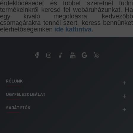
érdeklődésedet és többet szeretnél tudni
termékeinkről keresd fel webáruházunkat. Ha
egy kiváló megoldásra, kedvezőbb
csomagárakra tennél szert, keress bennünket
elérhetőségeinken
ide kattintva.
RÓLUNK
ÜGYFÉLSZOLGÁLAT
SAJÁT FIÓK