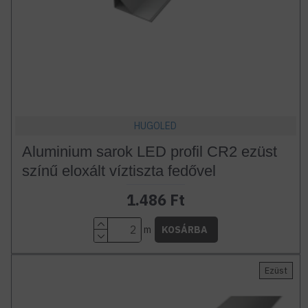
HUGOLED
Aluminium sarok LED profil CR2 ezüst
színű eloxált víztiszta fedővel
1.486 Ft
m
KOSÁRBA
Ezüst