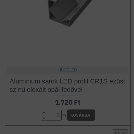
HUGOLED
Aluminium sarok LED profil CR1S ezüst
színű eloxált opál fedővel
1.720 Ft
m
KOSÁRBA
Ezüst