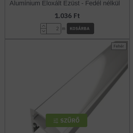
Alumínium Eloxált Ezüst - Fedél nélkül
1.036 Ft
m
KOSÁRBA
Fehér
SZŰRŐ