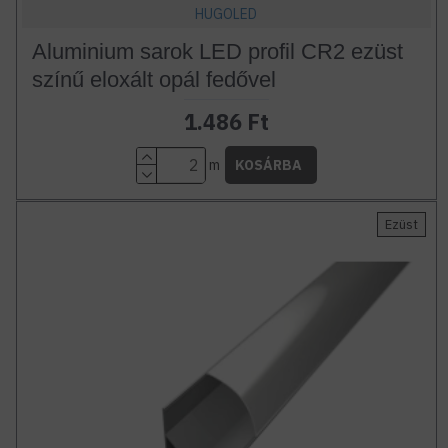
HUGOLED
Aluminium sarok LED profil CR2 ezüst
színű eloxált opál fedővel
1.486 Ft
m
KOSÁRBA
Ezüst