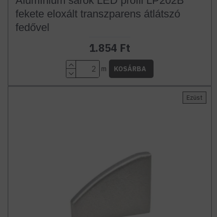
Alumínium sarok LED profil LP202B
fekete eloxált transzparens átlátszó
fedővel
1.854 Ft
m
KOSÁRBA
Ezüst