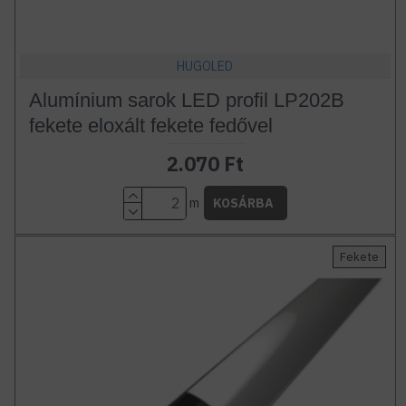
HUGOLED
Alumínium sarok LED profil LP202B
fekete eloxált fekete fedővel
2.070 Ft
m
KOSÁRBA
Fekete