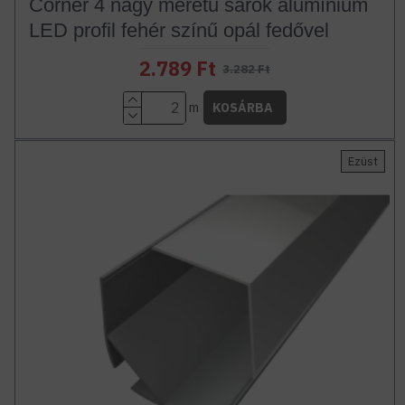
Corner 4 nagy méretű sarok alumínium
LED profil fehér színű opál fedővel
2.789 Ft
3.282 Ft
m
KOSÁRBA
Ezüst