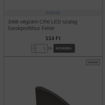
HUGOLED
Jobb végzáró CR6 LED szalag
Sarokprofilhoz Fehér
114 Ft
Db
KOSÁRBA
Fekete