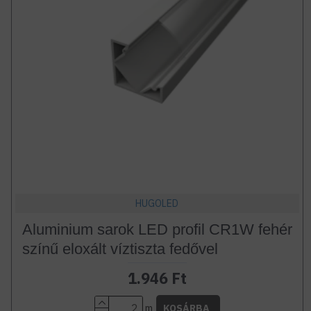
HUGOLED
Aluminium sarok LED profil CR1W fehér
színű eloxált víztiszta fedővel
1.946 Ft
m
KOSÁRBA