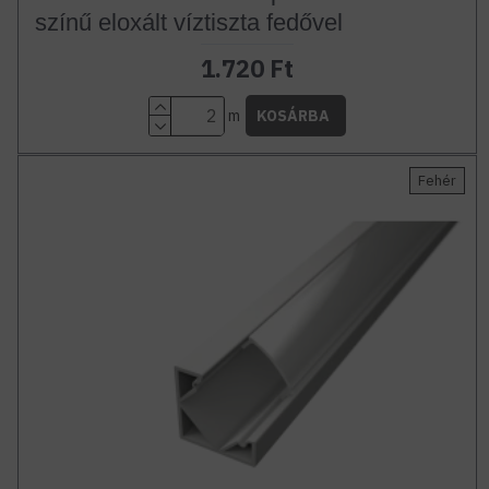
színű eloxált víztiszta fedővel
1.720 Ft
m
KOSÁRBA
Fehér