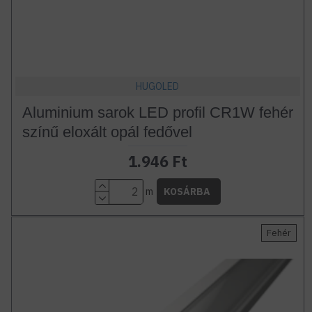
HUGOLED
Aluminium sarok LED profil CR1W fehér
színű eloxált opál fedővel
1.946 Ft
m
KOSÁRBA
Fehér