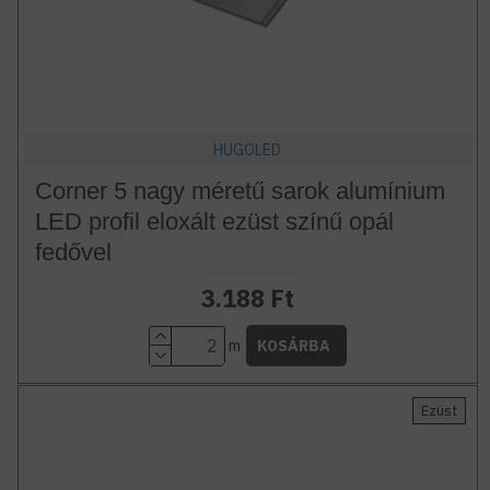
HUGOLED
Corner 5 nagy méretű sarok alumínium
LED profil eloxált ezüst színű opál
fedővel
3.188 Ft
m
KOSÁRBA
Ezüst