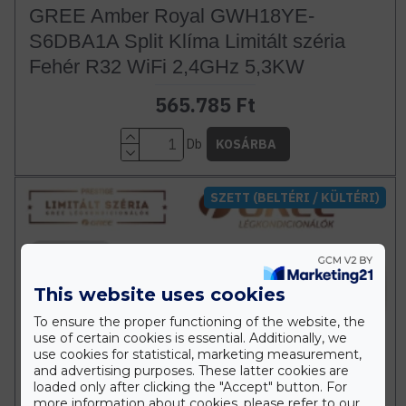
GREE Amber Royal GWH18YE-
S6DBA1A Split Klíma Limitált széria
Fehér R32 WiFi 2,4GHz 5,3KW
565.785 Ft
Db
KOSÁRBA
SZETT (BELTÉRI / KÜLTÉRI)
This website uses cookies
To ensure the proper functioning of the website, the
use of certain cookies is essential. Additionally, we
use cookies for statistical, marketing measurement,
and advertising purposes. These latter cookies are
loaded only after clicking the "Accept" button. For
more information about cookies, please refer to our