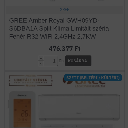
GREE
GREE Amber Royal GWH09YD-
S6DBA1A Split Klíma Limitált széria
Fehér R32 WiFi 2,4GHz 2,7KW
476.377 Ft
Db
KOSÁRBA
SZETT (BELTÉRI / KÜLTÉRI)