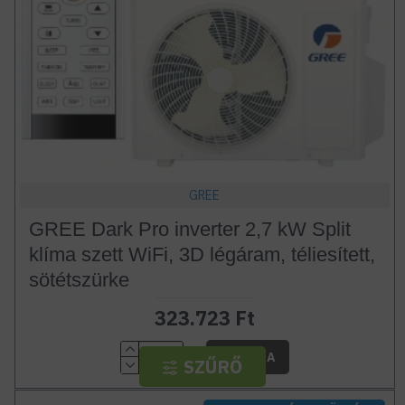
GREE
GREE Dark Pro inverter 2,7 kW Split
klíma szett WiFi, 3D légáram, téliesített,
sötétszürke
323.723 Ft
Db
KOSÁRBA
SZŰRŐ