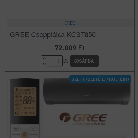
GREE
GREE Csepptálca KCST850
72.009 Ft
Db
KOSÁRBA
SZETT (BELTÉRI / KÜLTÉRI)