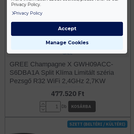
Privacy Policy.
Privacy Policy
Accept
Manage Cookies
GREE
GREE Champagne X GWH09ACC-
S6DBA1A Split Klíma Limitált széria
Pezsgő R32 WiFi 2,4GHz 2,7KW
477.520 Ft
Db
KOSÁRBA
SZETT (BELTÉRI / KÜLTÉRI)