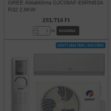
GREE Ablakklíma GJC09AF-E6RNB3A
R32 2,6KW
251.714 Ft
Db
KOSÁRBA
SZETT (BELTÉRI / KÜLTÉRI)