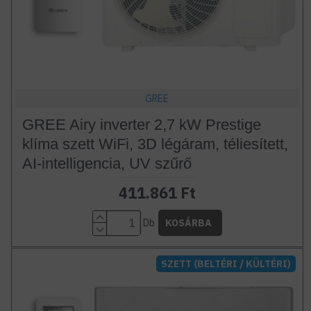
GREE
GREE Airy inverter 2,7 kW Prestige
klíma szett WiFi, 3D légáram, téliesített,
AI-intelligencia, UV szűrő
411.861 Ft
Db
KOSÁRBA
SZETT (BELTÉRI / KÜLTÉRI)