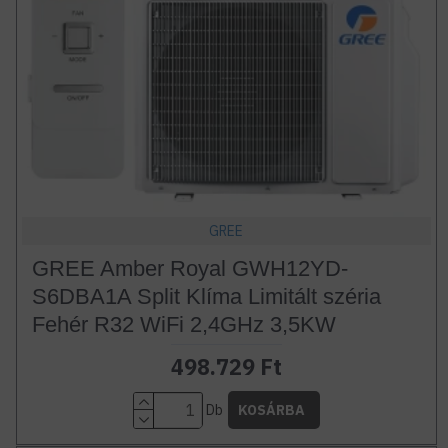
GREE
GREE Amber Royal GWH12YD-
S6DBA1A Split Klíma Limitált széria
Fehér R32 WiFi 2,4GHz 3,5KW
498.729 Ft
Db
KOSÁRBA