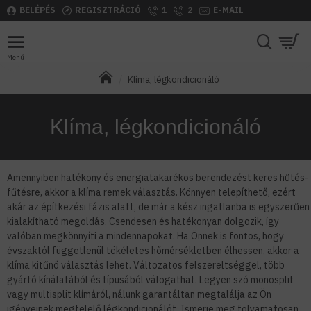
BELÉPÉS
REGISZTRÁCIÓ
1
2
E-MAIL
Klíma, légkondicionáló
Klíma, légkondicionáló
Amennyiben hatékony és energiatakarékos berendezést keres hűtés-
fűtésre, akkor a klíma remek választás. Könnyen telepíthető, ezért
akár az építkezési fázis alatt, de már a kész ingatlanba is egyszerűen
kialakítható megoldás. Csendesen és hatékonyan dolgozik, így
valóban megkönnyíti a mindennapokat. Ha Önnek is fontos, hogy
évszaktól függetlenül tökéletes hőmérsékletben élhessen, akkor a
klíma kitűnő választás lehet.
Változatos felszereltséggel, több
gyártó kínálatából és típusából válogathat. Legyen szó monosplit
vagy multisplit klímáról, nálunk garantáltan megtalálja az Ön
igényeinek megfelelő légkondicionálót. Ismerje meg folyamatosan