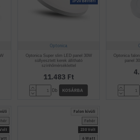
IP20 Beltéri
Optonica
8W
Optonica Super slim LED panel 30W
Optonica falo
süllyesztett kerek állítható
panel 3
színhőmérséklettel
4
11.483 Ft
Db
KOSÁRBA
vüli
Falon kívüli
ehér
Fehér
Volt
230 Volt
Watt
6 Watt