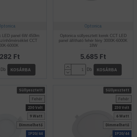
Optonica
Optonica
k LED panel 6W 450lm
Optonica süllyesztett kerek CCT LED
színhőmérséklet CCT
panel állítható fehér fény 3000K-6000K
00K-6000K
18W
.282 Ft
5.685 Ft
Db
Db
KOSÁRBA
KOSÁRBA
Süllyesztett
Süllyesztett
Fehér
Fehér
230 Volt
230 Volt
9 Watt
6 Watt
Dimmelhető
Dimmelhető
IP20/44
IP20/44