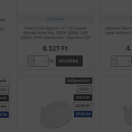
Optonica
hér
Falon kívüli négyzet CCT LED panel
Optonica falon
85
állítható fehér fény 3000K-6000K 24W
panel állítható
2150lm IP44 védelemmel - Optonica LED
8.127 Ft
4
Db
KOSÁRBA
Süllyesztett
vüli
Fehér
ehér
230 Volt
Volt
12 Watt
Watt
IP20/44
0/44