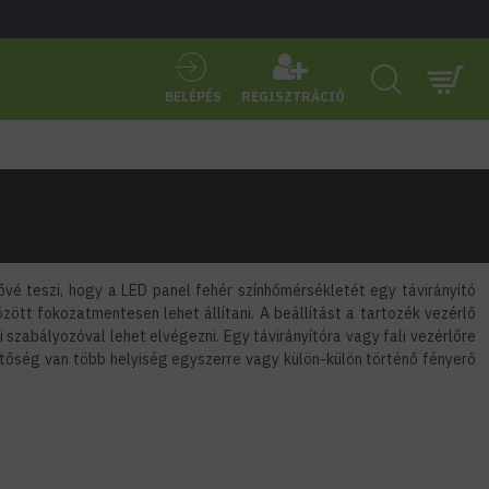
BELÉPÉS
REGISZTRÁCIÓ
vé teszi, hogy a LED panel fehér színhőmérsékletét egy távirányító
zött fokozatmentesen lehet állítani. A beállítást a tartozék vezérlő
 szabályozóval lehet elvégezni. Egy távirányítóra vagy fali vezérlőre
etőség van több helyiség egyszerre vagy külön-külön történő fényerő