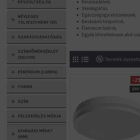
Kereskedelem,
FESZÜLTSÉG (V)
Vendéglátás,
Egészségügyi intézmények,
NÉVLEGES
Bevásárló központok,
TELJESÍTMÉNY (W)
Élelmiszer boltok,
Egyéb létesítmények ahol szü
SZABÁLYOZHATÓSÁG
SZÍNHŐMÉRSÉKLET
(KELVIN)
Termék összeha
FÉNYÁRAM (LUMEN)
-2
FORMA
230 
SZÍN
FELSZERELÉS MÓDJA
KIVÁGÁSI MÉRET
(MM)