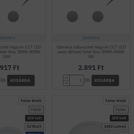
Optonica
Optonica
esztett négyzet CCT LED
Optonica süllyesztett négyzet CCT LED
 fehér fény 3000K-6000K
panel állítható fehér fény 3000K-6000K
24W
6W
.917 Ft
2.891 Ft
Db
Db
KOSÁRBA
KOSÁRBA
Falon kívüli
Falon kívüli
Fehér
Fehér
230 Volt
230 Volt
12 Watt
1450 Lumen