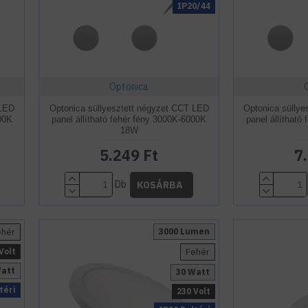
IP20/44
Optonica
 LED
Optonica süllyesztett négyzet CCT LED
Optonica sülly
00K
panel állítható fehér fény 3000K-6000K
panel állítható
18W
5.249 Ft
7
Db
KOSÁRBA
ehér
3000 Lumen
Volt
Fehér
Watt
30 Watt
téri
230 Volt