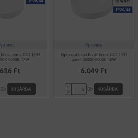
IP20/44
18 Watt
IP20/44
Optonica
Optonica
n kívüli kerek CCT LED
Optonica falon kívüli kerek CCT LED
000K-6000K 12W
panel 3000K-6000K 18W
.616 Ft
6.049 Ft
Db
Db
KOSÁRBA
KOSÁRBA