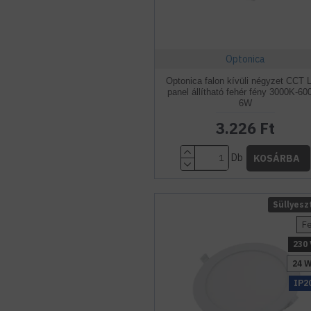
Optonica
Optonica falon kívüli négyzet CCT
panel állítható fehér fény 3000K-60
6W
3.226 Ft
Db
KOSÁRBA
Süllyesz
F
230 
24 
IP2