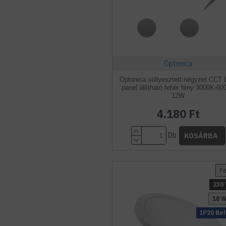
Optonica
Optonica süllyesztett négyzet CCT
panel állítható fehér fény 3000K-60
12W
4.180 Ft
Db
KOSÁRBA
F
230 
18 
IP20 Bel