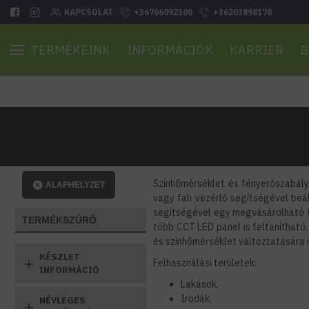
KAPCSOLAT
+36706092300
+36203898170
TERMÉKEINK
INFORMÁCIÓK
KARRIER
B
Színhőmérséklet és fényerőszabály
ALAPHELYZET
vagy fali vezérlő segítségével beá
segítségével egy megvásárolható táv
TERMÉKSZŰRŐ
több CCT LED panel is feltanítható
és színhőmérséklet változtatására 
KÉSZLET
Felhasználási területek:
INFORMÁCIÓ
Lakások,
Irodák,
NÉVLEGES