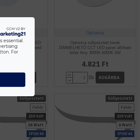
Optonica
Optonica
s essential.
yesztett kerek CCT LED
Optonica süllyesztett kerek
vertising
 fehér fény dimemelhető
DIMMELHETŐ CCT LED panel állítható
tton. For
0K-6000K 9W
fehér fény 3000K-6000K 6W
.449 Ft
4.821 Ft
Db
Db
KOSÁRBA
KOSÁRBA
Süllyesztett
Süllyesztett
Fehér
Fehér
230 Volt
230 Volt
24 Watt
6 Watt
IP20/44
IP20/44