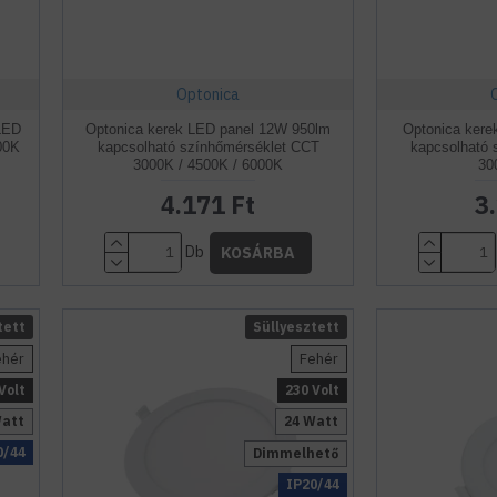
Optonica
 LED
Optonica kerek LED panel 12W 950lm
Optonica kere
00K
kapcsolható színhőmérséklet CCT
kapcsolható 
3000K / 4500K / 6000K
30
4.171 Ft
3
Db
KOSÁRBA
tett
Süllyesztett
ehér
Fehér
Volt
230 Volt
Watt
24 Watt
0/44
Dimmelhető
IP20/44