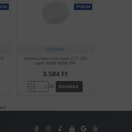
0/44
IP20/44
Optonica
LED
Optonica falon kívüli kerek CCT LED
panel 3000K-6000K 6W
3.584 Ft
Db
KOSÁRBA
kat)