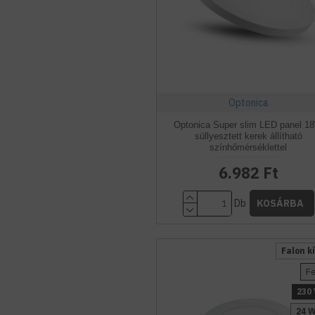
Optonica
Optonica Super slim LED panel 1
süllyesztett kerek állítható
színhőmérséklettel
6.982 Ft
Db
KOSÁRBA
Falon kí
F
230 
24 