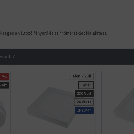
kséges a változó fényerő és színhőmérséklet kialakítása,
sonlítás
1 %
Falon kívüli
Fehér
Volt
230 Volt
24 Watt
IP20/44