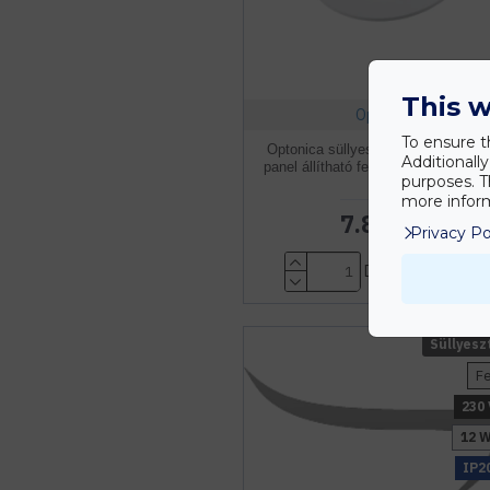
This w
Optonica
To ensure t
Optonica süllyesztett kerek CCT 
Additionall
panel állítható fehér fény 3000K-60
purposes. T
24W
more inform
7.880 Ft
Privacy Po
Db
KOSÁRBA
Süllyesz
F
230 
12 
IP2