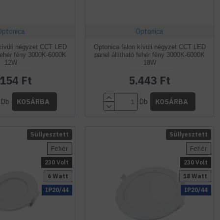
Optonica
Optonica
 kívüli négyzet CCT LED
Optonica falon kívüli négyzet CCT LED
 fehér fény 3000K-6000K
panel állítható fehér fény 3000K-6000K
12W
18W
.154 Ft
5.443 Ft
Db
Db
KOSÁRBA
KOSÁRBA
Süllyesztett
Süllyesztett
Fehér
Fehér
230 Volt
230 Volt
6 Watt
18 Watt
IP20/44
IP20/44