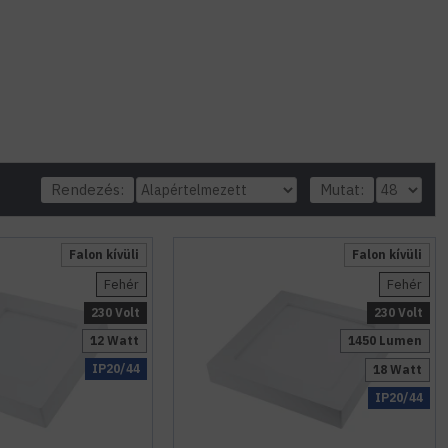
Rendezés:
Mutat:
Falon kívüli
Falon kívüli
Fehér
Fehér
230 Volt
230 Volt
12 Watt
1450 Lumen
IP20/44
18 Watt
IP20/44