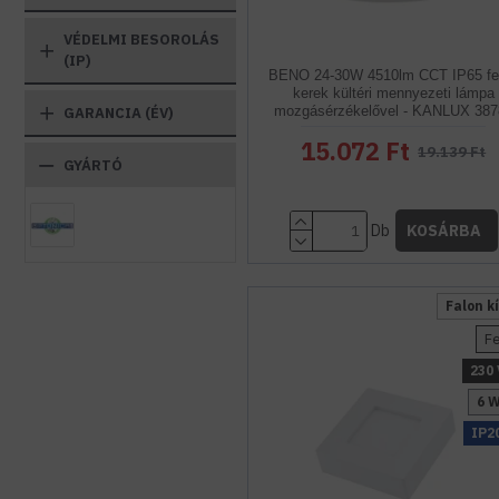
VÉDELMI BESOROLÁS
(IP)
BENO 24-30W 4510lm CCT IP65 fe
kerek kültéri mennyezeti lámpa
mozgásérzékelővel - KANLUX 387
GARANCIA (ÉV)
15.072 Ft
19.139 Ft
GYÁRTÓ
Db
KOSÁRBA
Falon kí
F
230 
6 
IP2