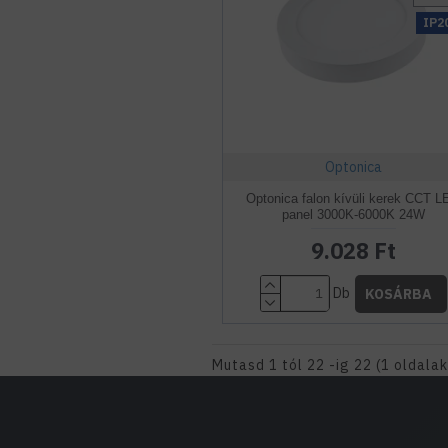
IP2
Optonica
Optonica falon kívüli kerek CCT 
panel 3000K-6000K 24W
9.028 Ft
Db
KOSÁRBA
Mutasd 1 tól 22 -ig 22 (1 oldala