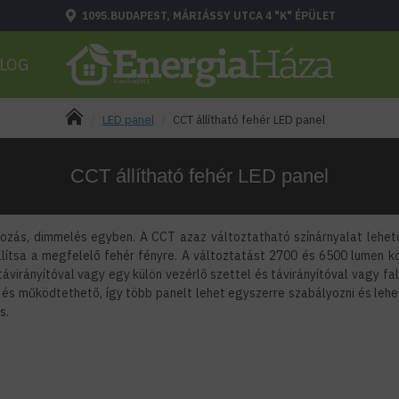
1095.BUDAPEST, MÁRIÁSSY UTCA 4 "K" ÉPÜLET
LOG
LED panel
CCT állítható fehér LED panel
CCT állítható fehér LED panel
ozás, dimmelés egyben. A CCT azaz változtatható színárnyalat lehető
llítsa a megfelelő fehér fényre. A változtatást 2700 és 6500 lumen kö
irányítóval vagy egy külön vezérlő szettel és távirányítóval vagy fali
. és működtethető, így több panelt lehet egyszerre szabályozni és leh
is.