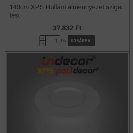
140cm XPS Hullám álmennyezet sziget
test
37.832 Ft
Db
KOSÁRBA