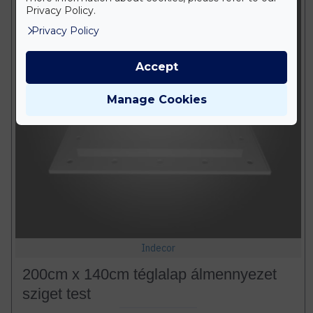
Privacy Policy.
Privacy Policy
Accept
Manage Cookies
Indecor
200cm x 140cm téglalap álmennyezet
sziget test