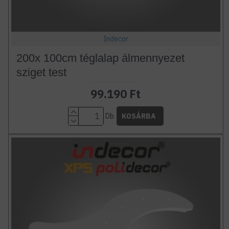
Indecor
200x 100cm téglalap álmennyezet
sziget test
99.190 Ft
Db
KOSÁRBA