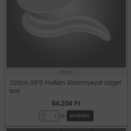
Indecor
210cm XPS Hullám álmennyezet sziget
test
84.204 Ft
Db
KOSÁRBA