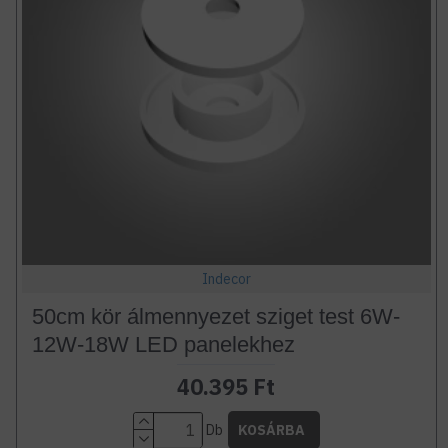
Indecor
50cm kör álmennyezet sziget test 6W-
12W-18W LED panelekhez
40.395 Ft
Db
KOSÁRBA