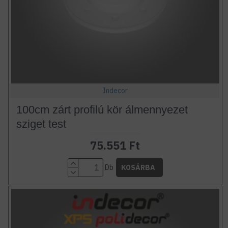
Indecor
100cm zárt profilú kör álmennyezet
sziget test
75.551 Ft
Db
KOSÁRBA