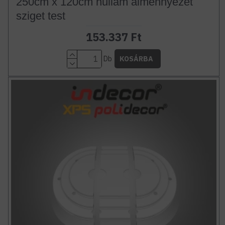
250cm x 120cm hullám álmennyezet
sziget test
153.337 Ft
Db
KOSÁRBA