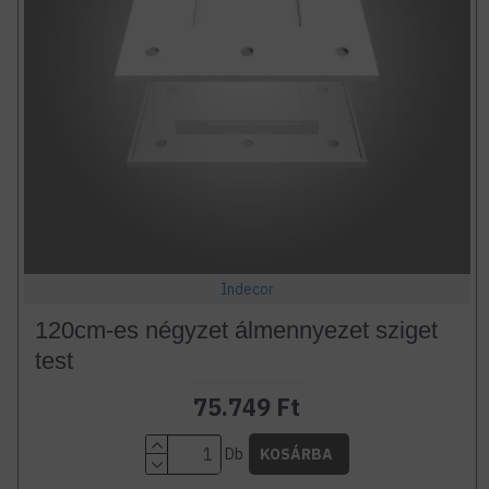
Indecor
120cm-es négyzet álmennyezet sziget
test
75.749 Ft
Db
KOSÁRBA