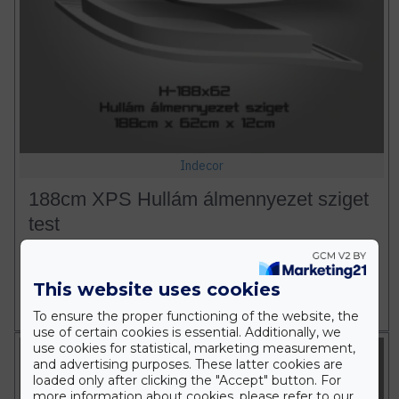
Indecor
188cm XPS Hullám álmennyezet sziget
test
49.990 Ft
This website uses cookies
Db
KOSÁRBA
To ensure the proper functioning of the website, the
use of certain cookies is essential. Additionally, we
use cookies for statistical, marketing measurement,
and advertising purposes. These latter cookies are
loaded only after clicking the "Accept" button. For
more information about cookies, please refer to our