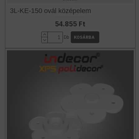
3L-KE-150 ovál középelem
54.855 Ft
Db
KOSÁRBA