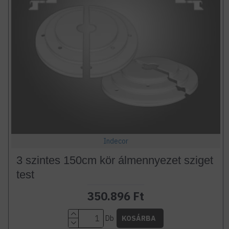
Indecor
3 szintes 150cm kör álmennyezet sziget
test
350.896 Ft
Db
KOSÁRBA