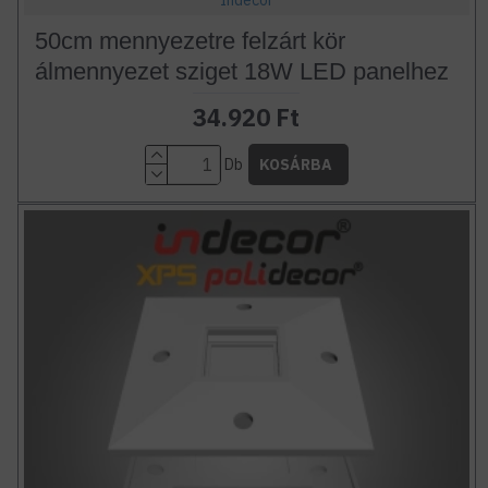
Indecor
50cm mennyezetre felzárt kör
álmennyezet sziget 18W LED panelhez
34.920 Ft
Db
KOSÁRBA