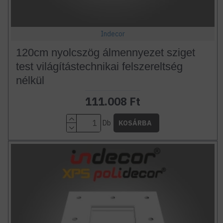
Indecor
120cm nyolcszög álmennyezet sziget
test világítástechnikai felszereltség
nélkül
111.008 Ft
Db
KOSÁRBA