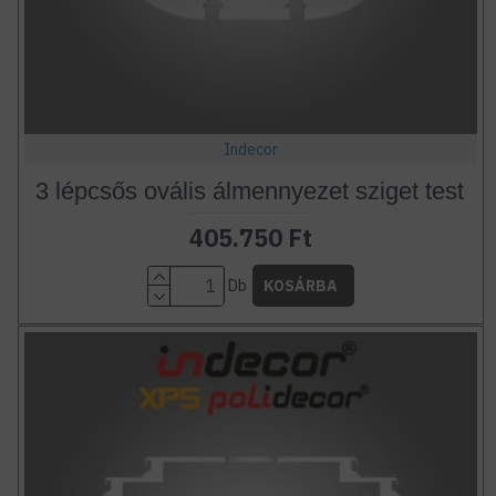
Indecor
3 lépcsős ovális álmennyezet sziget test
405.750 Ft
Db
KOSÁRBA