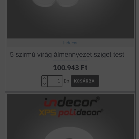
Indecor
5 szirmú virág álmennyezet sziget test
100.943 Ft
Db
KOSÁRBA