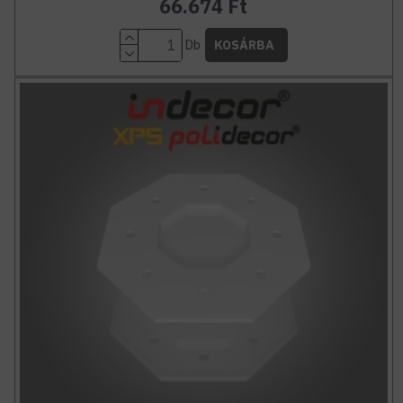
66.674 Ft
Db
KOSÁRBA