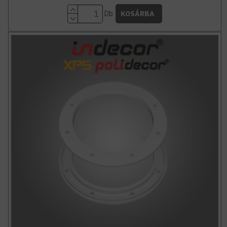
Db
KOSÁRBA