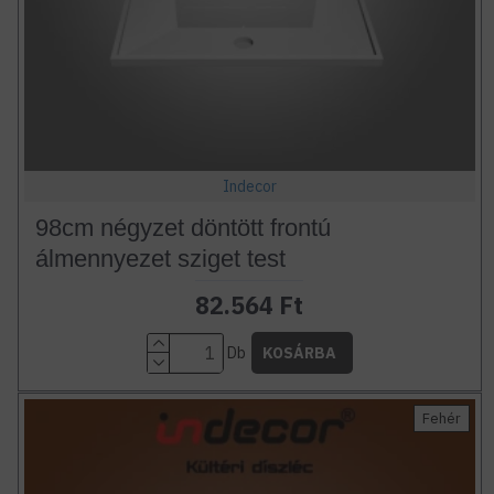
Indecor
98cm négyzet döntött frontú
álmennyezet sziget test
82.564 Ft
Db
KOSÁRBA
Fehér