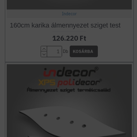
Indecor
160cm karika álmennyezet sziget test
126.220 Ft
Db
KOSÁRBA