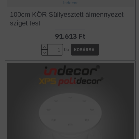
Indecor
100cm KÖR Süllyesztett álmennyezet
sziget test
91.613 Ft
Db
KOSÁRBA