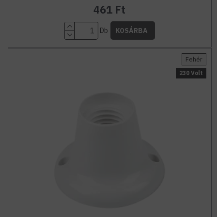
461 Ft
Db
KOSÁRBA
Fehér
230 Volt