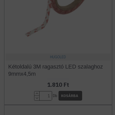
HUGOLED
Kétoldalú 3M ragasztó LED szalaghoz
9mmx4,5m
1.810 Ft
Db
KOSÁRBA