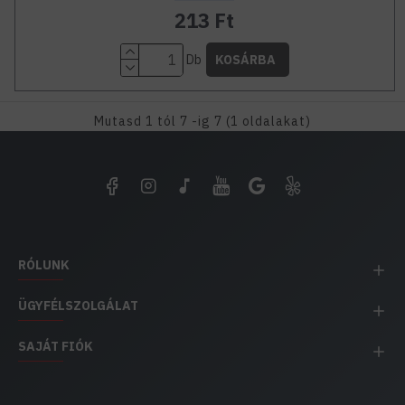
213 Ft
Db
KOSÁRBA
Mutasd 1 tól 7 -ig 7 (1 oldalakat)
RÓLUNK
ÜGYFÉLSZOLGÁLAT
SAJÁT FIÓK