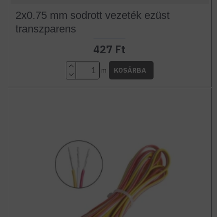
2x0.75 mm sodrott vezeték ezüst
transzparens
427 Ft
m
KOSÁRBA