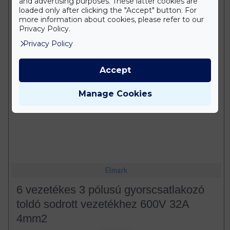
and advertising purposes. These latter cookies are
loaded only after clicking the "Accept" button. For
more information about cookies, please refer to our
Privacy Policy.
Privacy Policy
Accept
Manage Cookies
Elmark
6 vezetékes 3 pólusú gyorscsatlakozó
toldó sodrott vezetékhez 600V 32A
4mm2