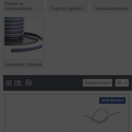
Elemek és
Akkumulátorok
Foglalat égőkhöz
Gyorscsatlakozók
Vezetékek, Kábelek
IP20 Beltéri