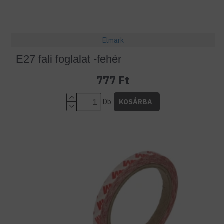
Elmark
E27 fali foglalat -fehér
777 Ft
Db
KOSÁRBA