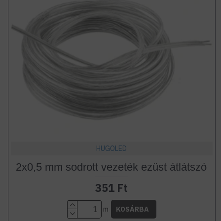
HUGOLED
2x0,5 mm sodrott vezeték ezüst átlátszó
351 Ft
m
KOSÁRBA