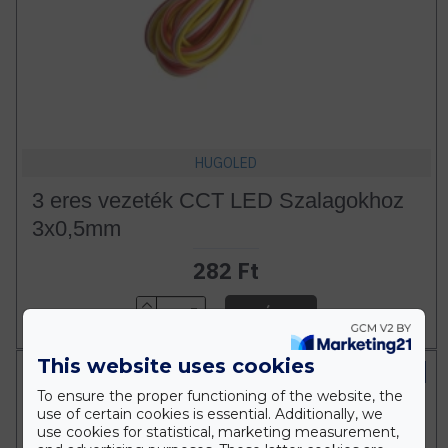
HUGOLED
3 eres vezeték CCT LED Szalagokhoz
3x0,5mm
282 Ft
m
KOSÁRBA
This website uses cookies
IP20 Beltéri
To ensure the proper functioning of the website, the
use of certain cookies is essential. Additionally, we
use cookies for statistical, marketing measurement,