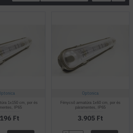
Optonica
Optonica
úra 1x150 cm, por és
Fénycső armatúra 1x60 cm, por és
mentes, IP65
páramentes, IP65
.196 Ft
3.905 Ft