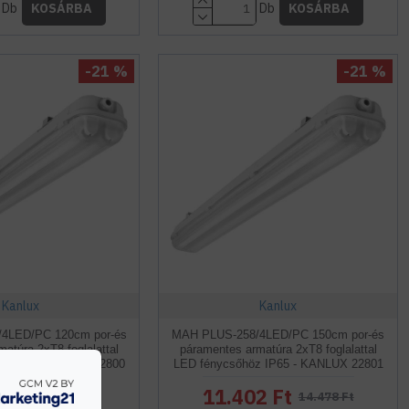
Db
Db
KOSÁRBA
KOSÁRBA
-21 %
-21 %
Kanlux
Kanlux
4LED/PC 120cm por-és
MAH PLUS-258/4LED/PC 150cm por-és
atúra 2xT8 foglalattal
páramentes armatúra 2xT8 foglalattal
z IP65 - KANLUX 22800
LED fénycsőhöz IP65 - KANLUX 22801
 Ft
11.402 Ft
11.392 Ft
14.478 Ft