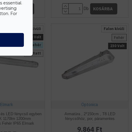
s essential.
vertising
Db
Db
KOSÁRBA
KOSÁRBA
tton. For
Falon kívüli
Falon kívüli
230 Volt
Fehér
Természetes fehér
230 Volt
18 Watt
Elmark
Optonica
 és LED fénycső egyben
Armatúra , 2*150cm , T8 LED
K 1170lm 1200mm
fénycsőhöz, por, páramentes
 Fehér IP65 Elmark
9.864 Ft