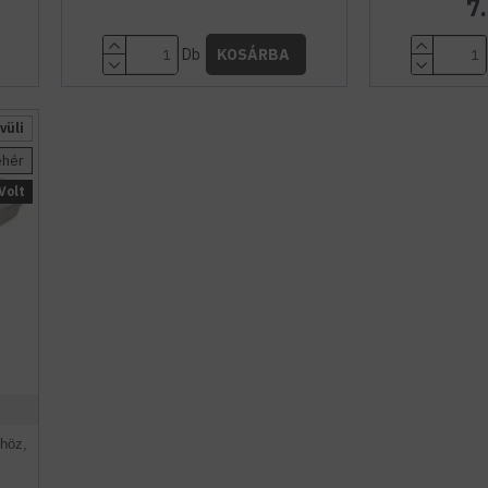
7
Db
KOSÁRBA
vüli
ehér
Volt
höz,