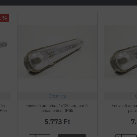
1 %
Optonica
-és
Fénycső armatúra 1x120 cm, por és
Fénycső armat
IP65
páramentes, IP65
pára
5.773 Ft
7