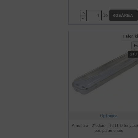
Db
KOSÁRBA
Falon kí
F
230 
Optonica
Armatúra , 2*60cm , T8 LED fénycső
por, páramentes