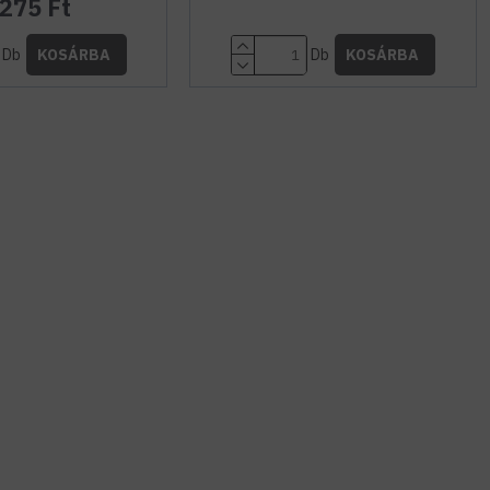
.275 Ft
Db
Db
KOSÁRBA
KOSÁRBA