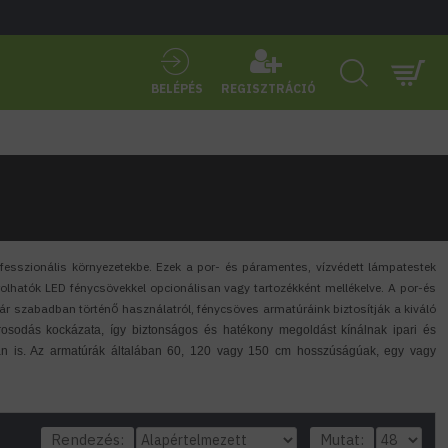
BELÉPÉS
REGISZTRÁCIÓ
ofesszionális környezetekbe. Ezek a por- és páramentes, vízvédett lámpatestek
lhatók LED fénycsövekkel opcionálisan vagy tartozékként mellékelve. A por-és
r szabadban történő használatról, fénycsöves armatúráink biztosítják a kiváló
osodás kockázata, így biztonságos és hatékony megoldást kínálnak ipari és
an is. Az armatúrák általában 60, 120 vagy 150 cm hosszúságúak, egy vagy
Rendezés:
Mutat: