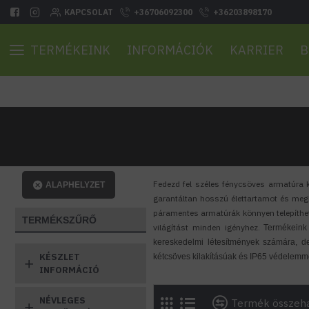
KAPCSOLAT
+36706092300
+36203898170
TERMÉKEINK
INFORMÁCIÓK
KARRIER
B
Fedezd fel széles fénycsöves armatúra k
ALAPHELYZET
garantáltan hosszú élettartamot és meg
páramentes armatúrák könnyen telepíthet
TERMÉKSZŰRŐ
világítást minden igényhez.
Termékeink
kereskedelmi létesítmények számára, d
KÉSZLET
kétcsöves kilakításúak és IP65 védelemme
INFORMÁCIÓ
NÉVLEGES
Termék összeha