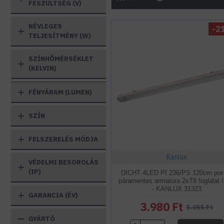
FESZÜLTSÉG (V)
NÉVLEGES
-2
TELJESÍTMÉNY (W)
SZÍNHŐMÉRSÉKLET
(KELVIN)
FÉNYÁRAM (LUMEN)
SZÍN
FELSZERELÉS MÓDJA
Kanlux
VÉDELMI BESOROLÁS
(IP)
DICHT 4LED PI 236/PS 120cm por
páramentes armatúra 2xT8 foglalat 
- KANLUX 31323
GARANCIA (ÉV)
3.980 Ft
5.055 Ft
GYÁRTÓ