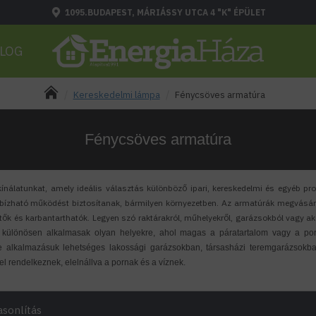
1095.BUDAPEST, MÁRIÁSSY UTCA 4 "K" ÉPÜLET
LOG
Kereskedelmi lámpa
Fénycsöves armatúra
Fénycsöves armatúra
ínálatunkat, amely ideális választás különböző ipari, kereskedelmi és egyéb pr
bízható működést biztosítanak, bármilyen környezetben. Az armatúrák megvásáro
ők és karbantarthatók. Legyen szó raktárakról, műhelyekről, garázsokból vagy aká
 különösen alkalmasak olyan helyekre, ahol magas a páratartalom vagy a por
e alkalmazásuk lehetséges lakossági garázsokban, társasházi teremgarázsokb
l rendelkeznek, elelnállva a pornak és a víznek.
sonlítás