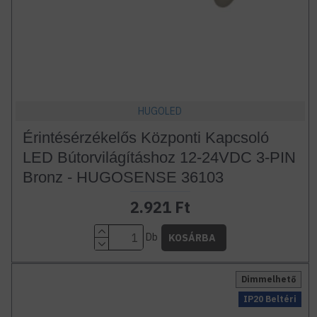
HUGOLED
Érintésérzékelős Központi Kapcsoló
LED Bútorvilágításhoz 12-24VDC 3-PIN
Bronz - HUGOSENSE 36103
2.921 Ft
Db
KOSÁRBA
Dimmelhető
IP20 Beltéri