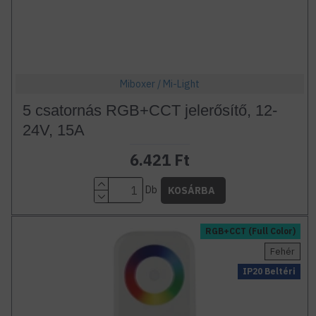
Miboxer / Mi-Light
5 csatornás RGB+CCT jelerősítő, 12-
24V, 15A
6.421 Ft
Db
KOSÁRBA
RGB+CCT (Full Color)
Fehér
IP20 Beltéri