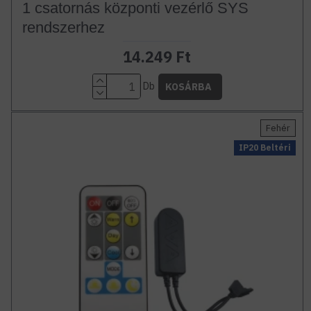
1 csatornás központi vezérlő SYS
rendszerhez
14.249 Ft
Db
KOSÁRBA
Fehér
IP20 Beltéri