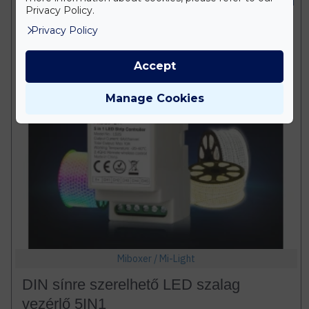
Privacy Policy.
Privacy Policy
Accept
Manage Cookies
Miboxer / Mi-Light
DIN sínre szerelhető LED szalag
vezérlő 5IN1