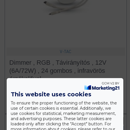
V-TAC
Dimmer , RGB , Távirányítós , 12V
(6A/72W) , 24 gombos , infravörös
érzékelővel
2.310 Ft
This website uses cookies
To ensure the proper functioning of the website, the
Db
KOSÁRBA
use of certain cookies is essential. Additionally, we
use cookies for statistical, marketing measurement,
and advertising purposes. These latter cookies are
Fehér
loaded only after clicking the "Accept" button. For
more information about cookies, please refer to our
IP20 Beltéri