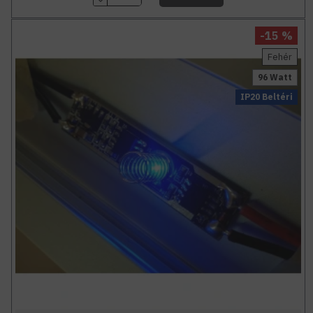
-15 %
Fehér
96 Watt
IP20 Beltéri