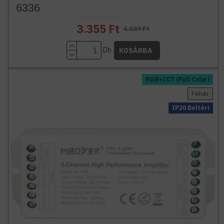
6336
3.355 Ft
4.049 Ft
Db
KOSÁRBA
RGB+CCT (Full Color)
Fehér
IP20 Beltéri