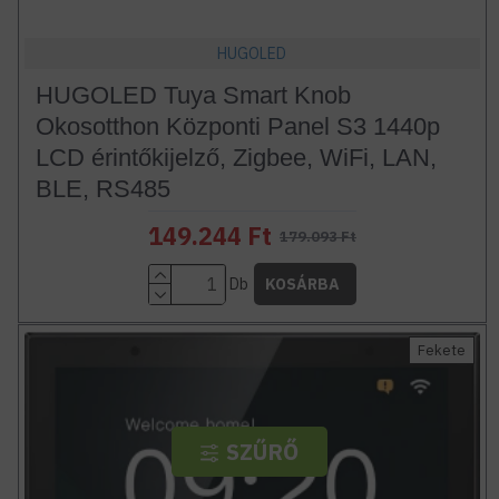
HUGOLED
HUGOLED Tuya Smart Knob
Okosotthon Központi Panel S3 1440p
LCD érintőkijelző, Zigbee, WiFi, LAN,
BLE, RS485
149.244 Ft
179.093 Ft
Db
KOSÁRBA
Fekete
SZŰRŐ