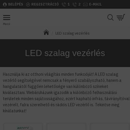
BELÉPÉS
REGISZTRÁCIÓ
1
2
E-MAIL
LED szalag vezérlés
LED szalag vezérlés
Használja ki az otthoni világítás minden funkcióját! A LED szalag
vezérlő segítségével nemcsak a fényerő szabályozható, hanem a
hangulatától függően lehetősége van különböző színeket
kiválasztani. Webáruházunk igazodik a különböző felhasználási
területek minden sajátosságához, ezért kapható infrás, távirányítóval
vezérelt, falra szerelhető és rádiós LED vezérlő is. Tekintse meg
kínálatunkat!