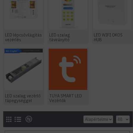
LED lépcsővilágítás
LED szalag
LED WIFI OKOS
vezérlés
távirányító
HUB
LED szalag vezérlő
TUYA SMART LED
tápegységgel
Vezérlők