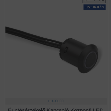
Dimmelhető
IP20 Beltéri
HUGOLED
Érintésérzékelő Kapcsoló Központi LED