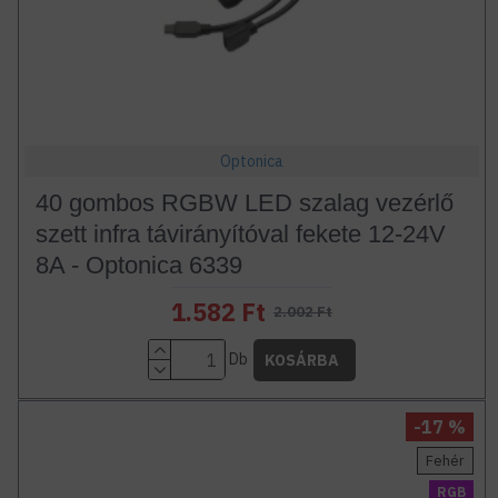
Optonica
40 gombos RGBW LED szalag vezérlő
szett infra távirányítóval fekete 12-24V
8A - Optonica 6339
1.582 Ft
2.002 Ft
Db
KOSÁRBA
-17 %
Fehér
RGB