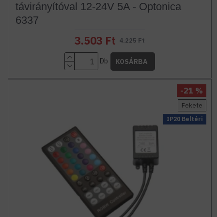
távirányítóval 12-24V 5A - Optonica
6337
3.503 Ft
4.225 Ft
Db
KOSÁRBA
-21 %
Fekete
IP20 Beltéri