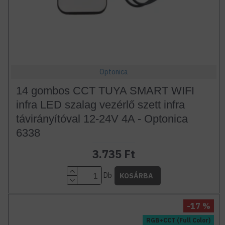
Optonica
14 gombos CCT TUYA SMART WIFI
infra LED szalag vezérlő szett infra
távirányítóval 12-24V 4A - Optonica
6338
3.735 Ft
Db
KOSÁRBA
-17 %
RGB+CCT (Full Color)