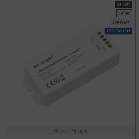
24 Volt
Fehér
360 Watt
IP20 Beltéri
Miboxer / Mi-Light