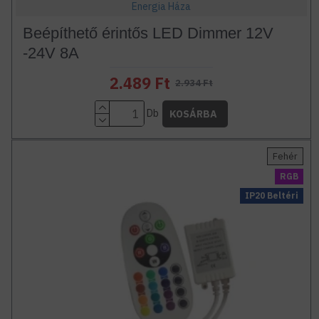
Energia Háza
Beépíthető érintős LED Dimmer 12V
-24V 8A
2.489 Ft
2.934 Ft
Db
KOSÁRBA
Fehér
RGB
IP20 Beltéri