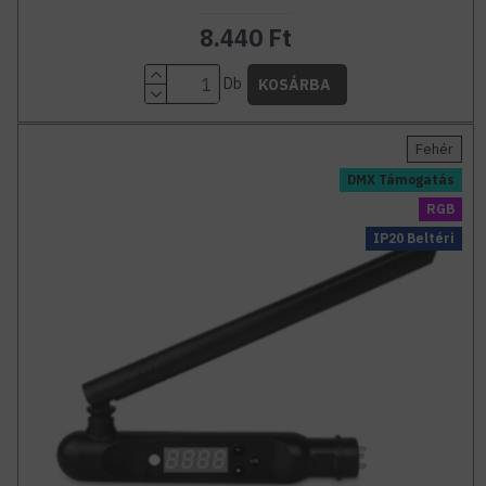
8.440 Ft
Db
KOSÁRBA
Fehér
DMX Támogatás
RGB
IP20 Beltéri