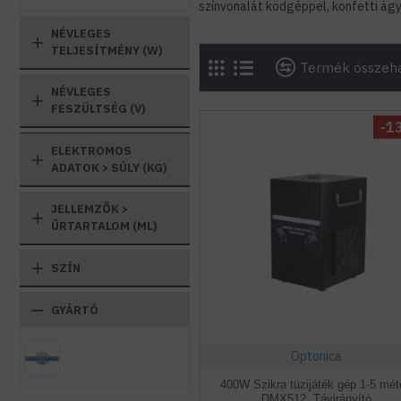
színvonalát ködgéppel, konfetti ág
NÉVLEGES
TELJESÍTMÉNY (W)
Termék összeha
NÉVLEGES
FESZÜLTSÉG (V)
-1
ELEKTROMOS
ADATOK > SÚLY (KG)
JELLEMZŐK >
ŰRTARTALOM (ML)
SZÍN
GYÁRTÓ
Optonica
400W Szikra tüzijáték gép 1-5 mét
DMX512, Távirányító