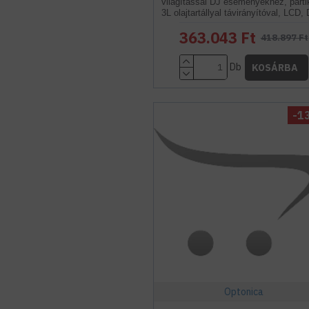
világítással DJ eseményekhez, part
3L olajtartállyal távirányítóval, LCD
363.043 Ft
418.897 Ft
Db
KOSÁRBA
-1
Optonica