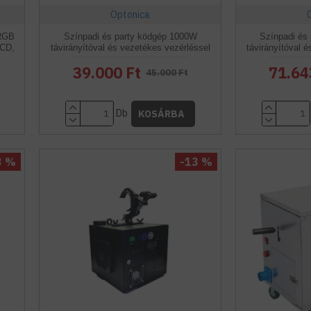
Optonica
 RGB
Színpadi és party ködgép 1000W
Színpadi és
LCD,
távirányítóval és vezetékes vezérléssel
távirányítóval 
39.000 Ft
71.64
45.000 Ft
Db
KOSÁRBA
3 %
-13 %