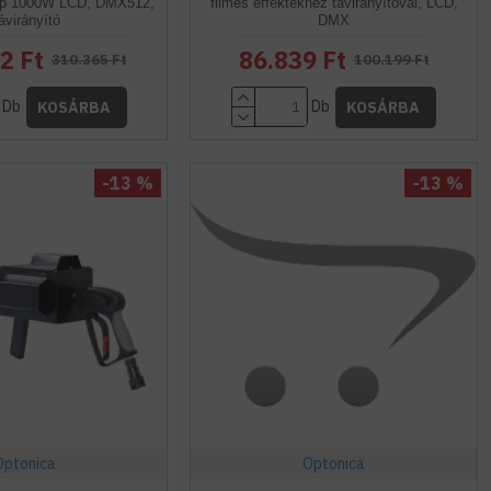
ép 1000W LCD, DMX512,
filmes effektekhez távirányítóval, LCD,
ávirányító
DMX
2 Ft
86.839 Ft
310.365 Ft
100.199 Ft
Db
Db
KOSÁRBA
KOSÁRBA
-13 %
-13 %
Optonica
Optonica