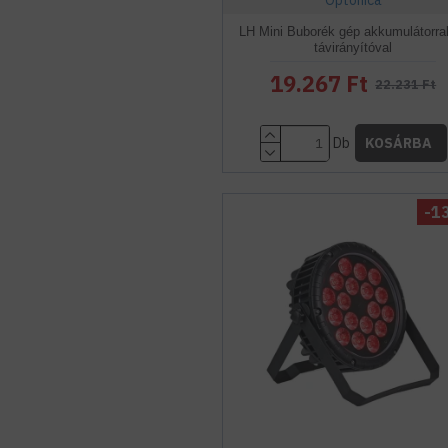
Optonica
LH Mini Buborék gép akkumulátorra
távirányítóval
19.267 Ft
22.231 Ft
Db
KOSÁRBA
-1