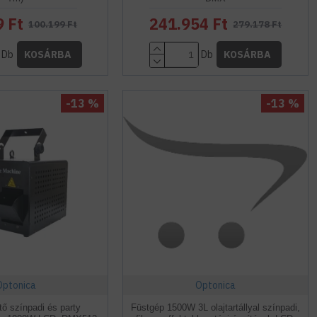
9 Ft
241.954 Ft
100.199 Ft
279.178 Ft
Db
Db
KOSÁRBA
KOSÁRBA
-13 %
-13 %
Optonica
Optonica
ő színpadi és party
Füstgép 1500W 3L olajtartállyal színpadi,