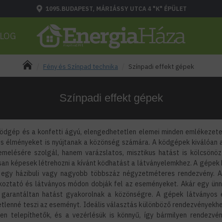
1095.BUDAPEST, MÁRIÁSSY UTCA 4 "K" ÉPÜLET
LOG
Fény és Színpad technika
Színpadi effekt gépek
Színpadi effekt gépek
 ködgép és a konfetti ágyú, elengedhetetlen elemei minden emlékez
lis élményeket is nyújtanak a közönség számára. A ködgépek kiválóan
elésére szolgál, hanem varázslatos, misztikus hatást is kölcsönöz 
an képesek létrehozni a kívánt ködhatást a látványelemkhez. A gépek 
 egy házibuli vagy nagyobb többszáz négyzetméteres rendezvény. A 
akoztató és látványos módon dobják fel az eseményeket. Akár egy ünne
 garantáltan hatást gyakorolnak a közönségre. A gépek látványos é
tlenné teszi az eseményt. Ideális választás különböző rendezvényekhez
en telepíthetők, és a vezérlésük is könnyű, így bármilyen rendezv