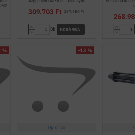
ikhoz
tűzgép 4ch DMX512, Távirányító
vízbázisú ködg
, DMX
T
309.703 Ft
357.350 Ft
268.98
Db
KOSÁRBA
3 %
-13 %
Optonica