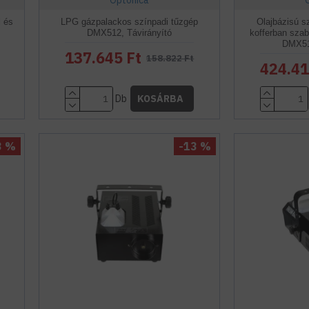
Optonica
l és
LPG gázpalackos színpadi tűzgép
Olajbázisú s
DMX512, Távirányító
kofferban szabá
DMX512
137.645 Ft
158.822 Ft
424.41
Db
KOSÁRBA
3 %
-13 %