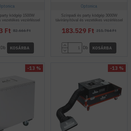
Optonica
Optonica
 party ködgép 1500W
Színpadi és party ködgép 3000W
és vezetékes vezérléssel
távirányítóval és vezetékes vezérléssel
3 Ft
183.529 Ft
82.666 Ft
211.764 Ft
Db
Db
KOSÁRBA
KOSÁRBA
-13 %
-13 %