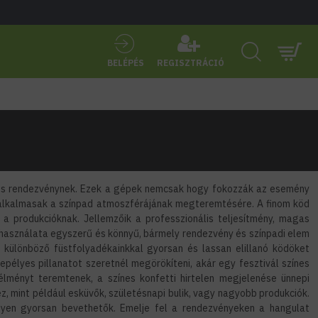
BELÉPÉS
REGISZTRÁCIÓ
etes rendezvénynek. Ezek a gépek nemcsak hogy fokozzák az esemény
 alkalmasak a színpad atmoszférájának megteremtésére. A finom köd
a produkcióknak. Jellemzőik a professzionális teljesítmény, magas
használata egyszerű és könnyű, bármely rendezvény és színpadi elem
különböző füstfolyadékainkkal gyorsan és lassan elillanó ködöket
pélyes pillanatot szeretnél megörökíteni, akár egy fesztivál színes
lményt teremtenek, a színes konfetti hirtelen megjelenése ünnepi
, mint például esküvők, születésnapi bulik, vagy nagyobb produkciók.
ényen gyorsan bevethetők. Emelje fel a rendezvényeken a hangulat