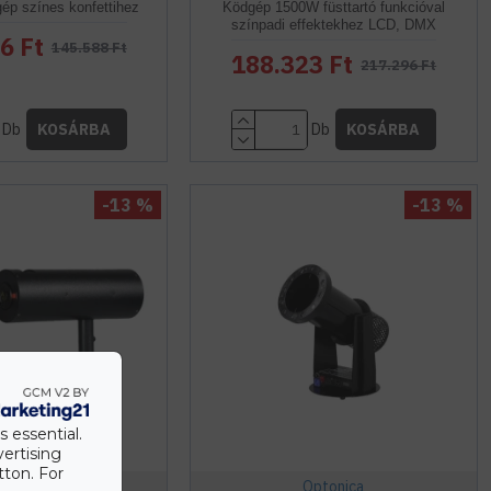
gép színes konfettihez
Ködgép 1500W füsttartó funkcióval
színpadi effektekhez LCD, DMX
6 Ft
145.588 Ft
188.323 Ft
217.296 Ft
Db
Db
KOSÁRBA
KOSÁRBA
-13 %
-13 %
s essential.
vertising
tton. For
Optonica
Optonica