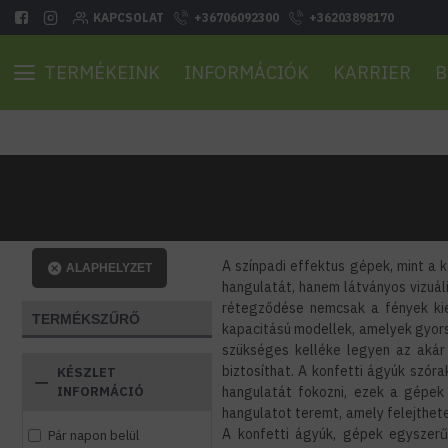
KAPCSOLAT
+36706092300
+36203898170
TERMÉKEINK
INFORMÁCIÓK
KARRIER
B
A színpadi effektus gépek, mint a
ALAPHELYZET
hangulatát, hanem látványos vizuá
rétegződése nemcsak a fények kiem
TERMÉKSZŰRŐ
kapacitású modellek, amelyek gyors
szükséges kelléke legyen az akár
biztosíthat. A konfetti ágyúk szór
KÉSZLET
INFORMÁCIÓ
hangulatát fokozni, ezek a gépek
hangulatot teremt, amely felejthete
A konfetti ágyúk, gépek egyszerű
Pár napon belül