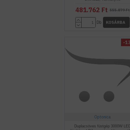
481.762 Ft
555.879 Ft
Db
KOSÁRBA
-1
Optonica
Duplacsöves füstgép 3000W LE