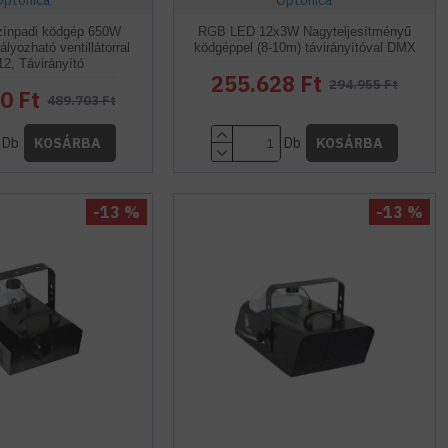
Optonica
Optonica
zínpadi ködgép 650W
RGB LED 12x3W Nagyteljesítményű
lyozható ventillátorral
ködgéppel (8-10m) távirányítóval DMX
, Távirányító
255.628 Ft
294.955 Ft
0 Ft
489.703 Ft
Db
Db
KOSÁRBA
KOSÁRBA
-13 %
-13 %