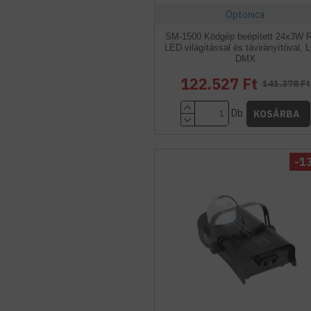
Optonica
SM-1500 Ködgép beépített 24x3W
LED világítással és távirányítóval, 
DMX
122.527 Ft
141.378 Ft
Db
KOSÁRBA
-1