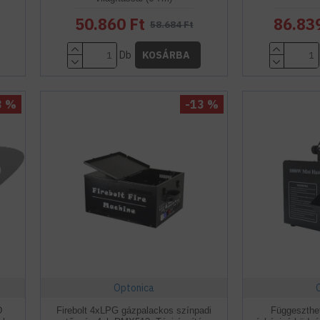
50.860 Ft
86.83
58.684 Ft
Db
KOSÁRBA
3 %
-13 %
Optonica
D
Firebolt 4xLPG gázpalackos színpadi
Függeszthet