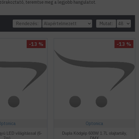
szórakoztató, teremtse meg a legjobb hangulatot.
Rendezés:
Mutat:
-13 %
-13 %
Optonica
Optonica
yú LED világítással (6-
Dupla Ködgép 600W 1.7L olajtartály,
7m)
DMX