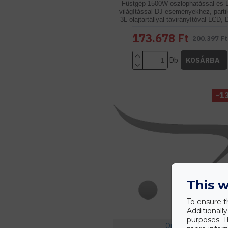
Füstgép 1500W oszlophatással és
világítással DJ eseményekhez, part
3L olajtartállyal távirányítóval LCD,
173.678 Ft
200.397 Ft
Db
KOSÁRBA
-1
This w
To ensure t
Additionall
purposes. T
Optonica