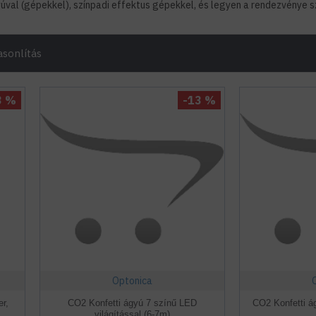
yúval (gépekkel), színpadi effektus gépekkel, és legyen a rendezvénye 
sonlítás
3 %
-13 %
Optonica
er,
CO2 Konfetti ágyú 7 színű LED
CO2 Konfetti ág
világítással (6-7m)