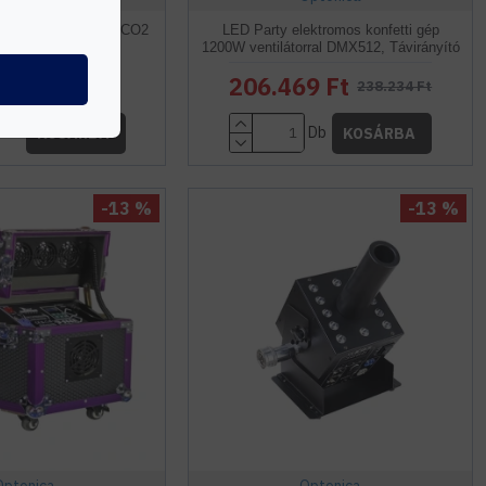
HINE HAND-HELD CO2
LED Party elektromos konfetti gép
GUN
1200W ventilátorral DMX512, Távirányító
6 Ft
206.469 Ft
105.884 Ft
238.234 Ft
Db
Db
KOSÁRBA
KOSÁRBA
-13 %
-13 %