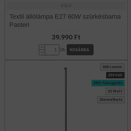
EGLO
Textil állólámpa E27 60W szürkésbarna
Pasteri
39.990 Ft
Db
KOSÁRBA
400 Lumen
230 Volt
DMX Támogatás
12 Watt
Dimmelhető