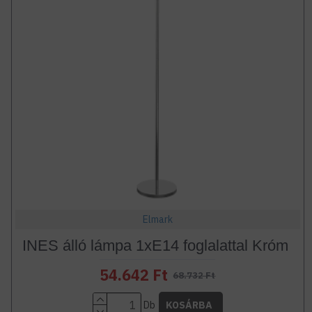
Elmark
INES álló lámpa 1xE14 foglalattal Króm
54.642 Ft
68.732 Ft
Db
KOSÁRBA