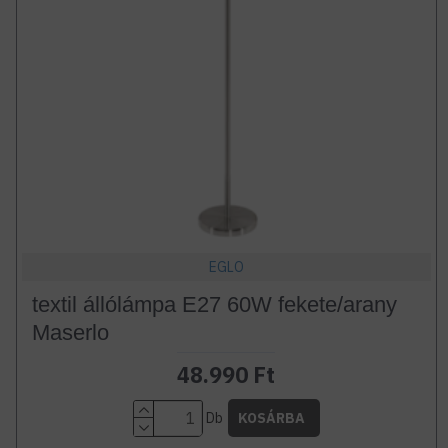
EGLO
textil állólámpa E27 60W fekete/arany
Maserlo
48.990 Ft
Db
KOSÁRBA