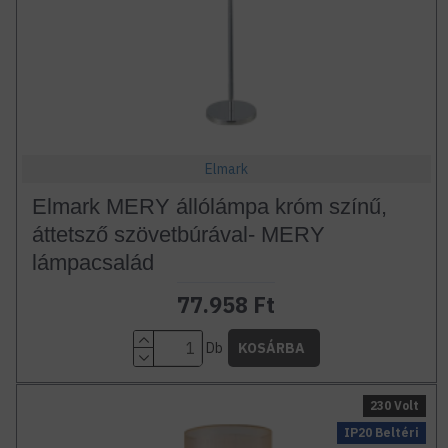
Elmark
Elmark MERY állólámpa króm színű,
áttetsző szövetbúrával- MERY
lámpacsalád
77.958 Ft
Db
KOSÁRBA
230 Volt
IP20 Beltéri