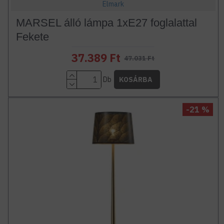
Elmark
MARSEL álló lámpa 1xE27 foglalattal
Fekete
37.389 Ft
47.031 Ft
Db
KOSÁRBA
-21 %