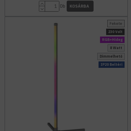
Db
KOSÁRBA
Fekete
230 Volt
RGB+Hideg
8 Watt
Dimmelhető
IP20 Beltéri