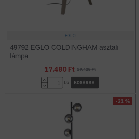
EGLO
49792 EGLO COLDINGHAM asztali
lámpa
17.480 Ft
19.425 Ft
Db
KOSÁRBA
-21 %