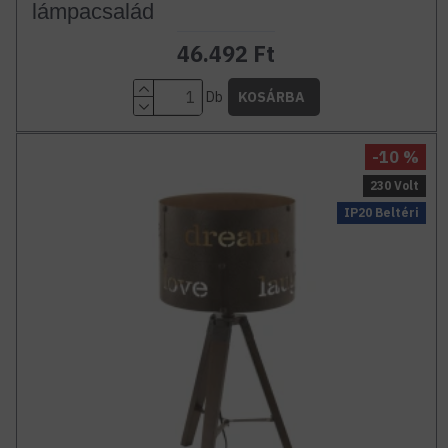
lámpacsalád
46.492 Ft
Db
KOSÁRBA
-10 %
230 Volt
IP20 Beltéri