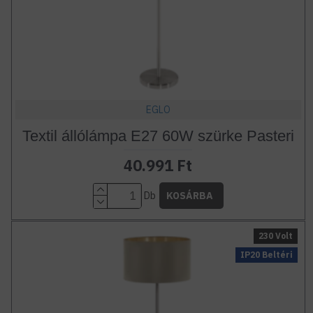
EGLO
Textil állólámpa E27 60W szürke Pasteri
40.991 Ft
Db
KOSÁRBA
230 Volt
IP20 Beltéri