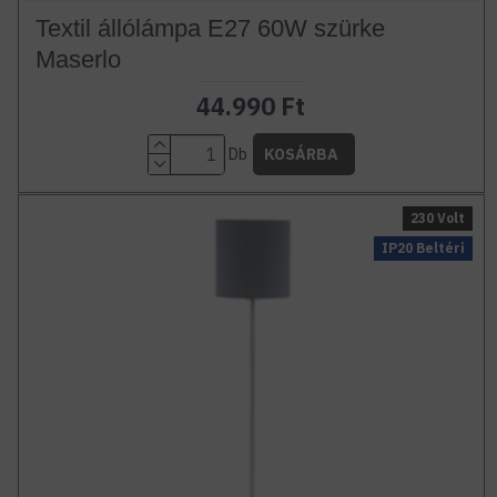
Textil állólámpa E27 60W szürke
Maserlo
44.990 Ft
Db
KOSÁRBA
230 Volt
IP20 Beltéri