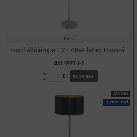
EGLO
Textil állólámpa E27 60W fehér Pasteri
40.991 Ft
Db
KOSÁRBA
230 Volt
IP20 Beltéri