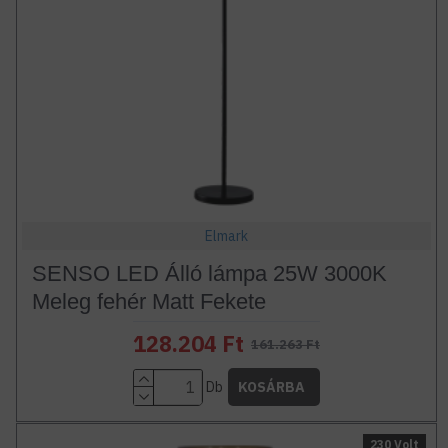
Elmark
SENSO LED Álló lámpa 25W 3000K
Meleg fehér Matt Fekete
128.204 Ft
161.263 Ft
Db
KOSÁRBA
230 Volt