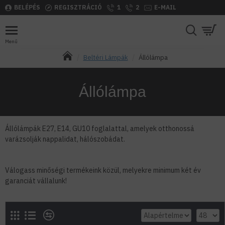
BELÉPÉS
REGISZTRÁCIÓ
1
2
E-MAIL
Beltéri Lámpák
Állólámpa
Állólámpa
Állólámpák E27, E14, GU10 foglalattal, amelyek otthonossá
varázsolják nappalidat, hálószobádat.
Válogass minőségi termékeink közül, melyekre minimum két év
garanciát vállalunk!