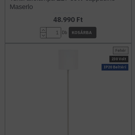
Maserlo
48.990 Ft
Db
KOSÁRBA
Fehér
230 Volt
IP20 Beltéri