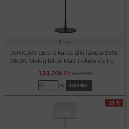
Elmark
DUNCAN LED 3 karos álló lámpa 15W
3000K Meleg fehér Matt Fekete és Fa
124.206 Ft
156.234 Ft
Db
KOSÁRBA
-21 %