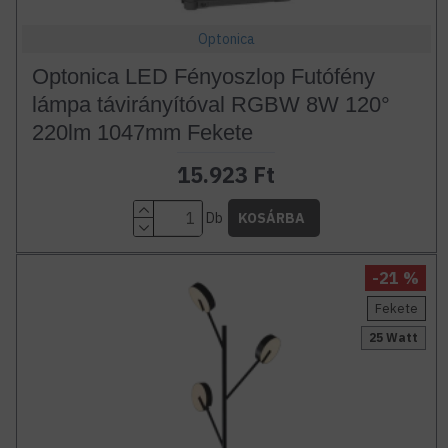
Optonica
Optonica LED Fényoszlop Futófény
lámpa távirányítóval RGBW 8W 120°
220lm 1047mm Fekete
15.923 Ft
Db
KOSÁRBA
-21 %
Fekete
25 Watt