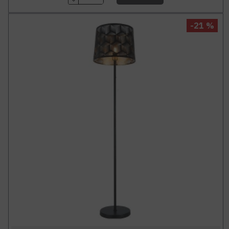
-21 %