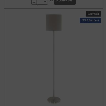
Db
KOSÁRBA
230 Volt
IP20 Beltéri