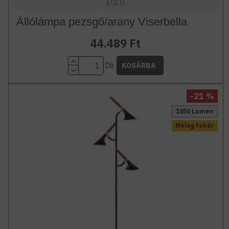
EGLO
Állólámpa pezsgő/arany Viserbella
44.489 Ft
Db
KOSÁRBA
-21 %
1050 Lumen
Meleg fehér