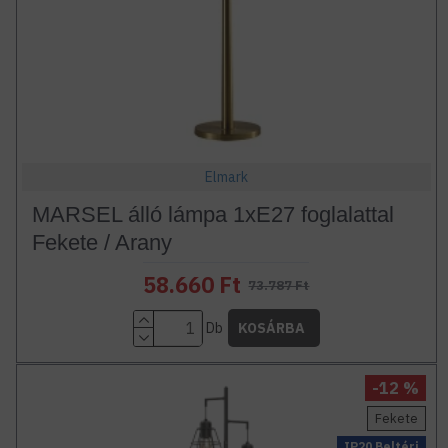
Elmark
MARSEL álló lámpa 1xE27 foglalattal
Fekete / Arany
58.660 Ft
73.787 Ft
Db
KOSÁRBA
-12 %
Fekete
IP20 Beltéri