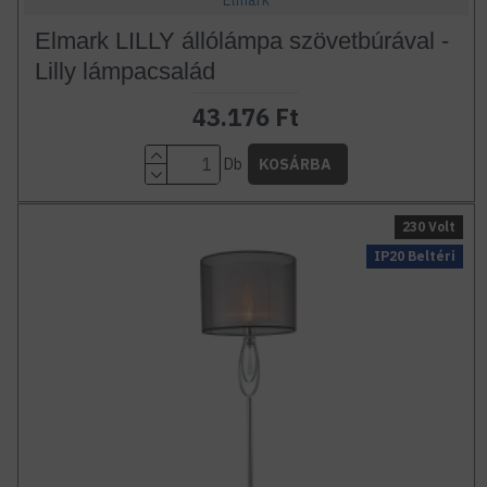
Elmark
Elmark LILLY állólámpa szövetbúrával -
Lilly lámpacsalád
43.176 Ft
Db
KOSÁRBA
230 Volt
IP20 Beltéri