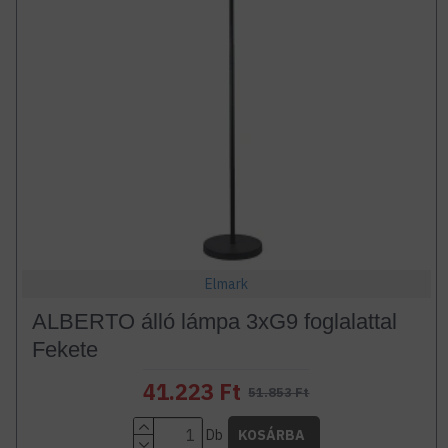
Elmark
ALBERTO álló lámpa 3xG9 foglalattal
Fekete
41.223 Ft
51.853 Ft
Db
KOSÁRBA