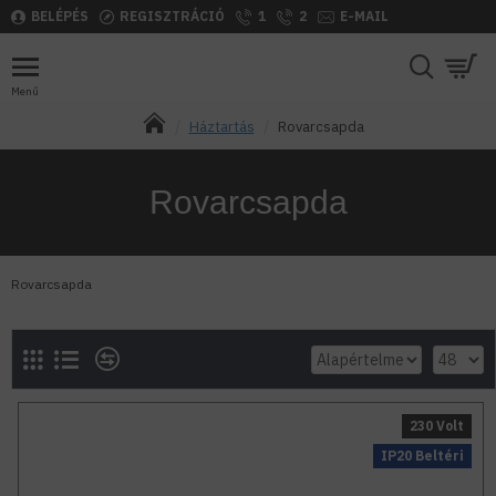
BELÉPÉS
REGISZTRÁCIÓ
1
2
E-MAIL
Háztartás
Rovarcsapda
Rovarcsapda
Rovarcsapda
230 Volt
IP20 Beltéri