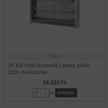
2RLED
2R Kill Pest Rovarölő Lámpa 2x6W
230V Acélszürke
14.533 Ft
Db
KOSÁRBA