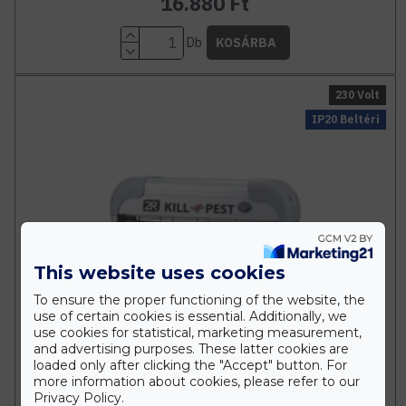
16.880 Ft
Db
KOSÁRBA
230 Volt
IP20 Beltéri
This website uses cookies
To ensure the proper functioning of the website, the
use of certain cookies is essential. Additionally, we
use cookies for statistical, marketing measurement,
and advertising purposes. These latter cookies are
loaded only after clicking the "Accept" button. For
more information about cookies, please refer to our
Privacy Policy.