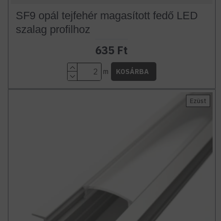
SF9 opál tejfehér magasított fedő LED
szalag profilhoz
635 Ft
m
KOSÁRBA
Ezüst