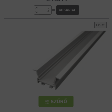
m
KOSÁRBA
Ezüst
SZŰRŐ