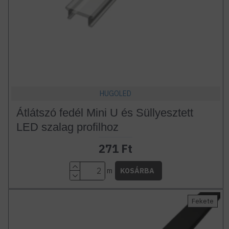
HUGOLED
Átlátszó fedél Mini U és Süllyesztett
LED szalag profilhoz
271 Ft
m
KOSÁRBA
Fekete