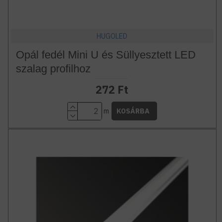
HUGOLED
Opál fedél Mini U és Süllyesztett LED
szalag profilhoz
272 Ft
m
KOSÁRBA