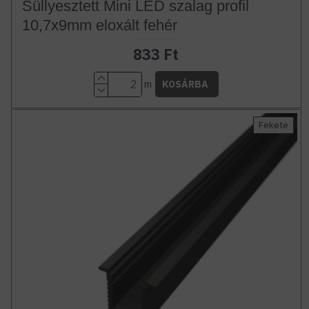
Süllyesztett Mini LED szalag profil
10,7x9mm eloxált fehér
833 Ft
m
KOSÁRBA
Fekete