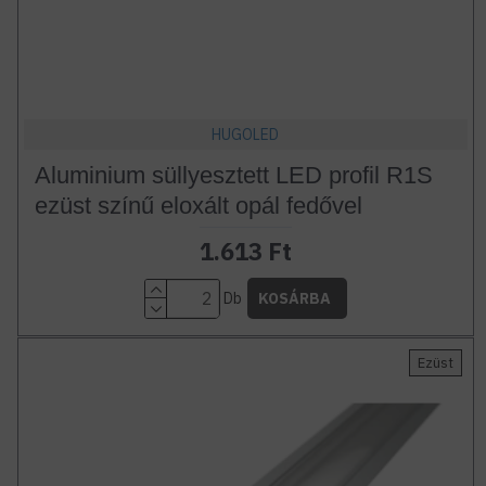
HUGOLED
Aluminium süllyesztett LED profil R1S
ezüst színű eloxált opál fedővel
1.613 Ft
Db
KOSÁRBA
Ezüst