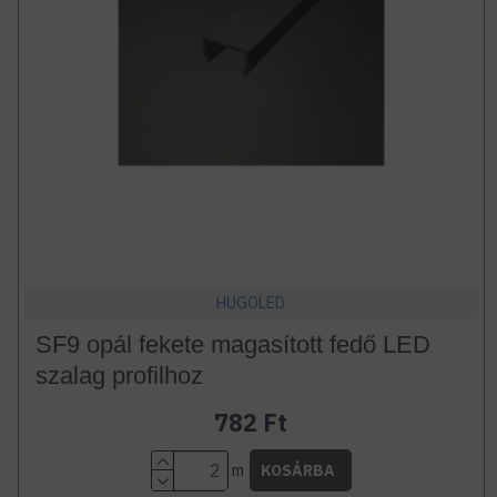
HUGOLED
SF9 opál fekete magasított fedő LED
szalag profilhoz
782 Ft
m
KOSÁRBA