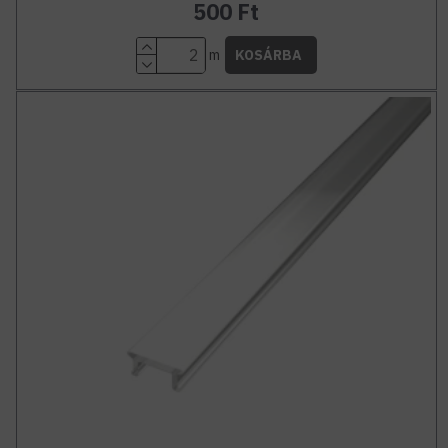
500 Ft
m
KOSÁRBA