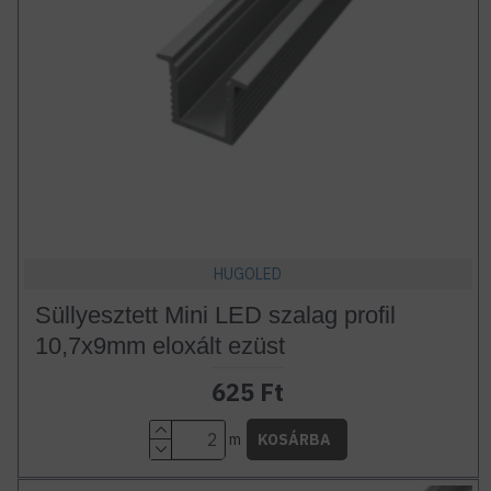
HUGOLED
Süllyesztett Mini LED szalag profil
10,7x9mm eloxált ezüst
625 Ft
m
KOSÁRBA