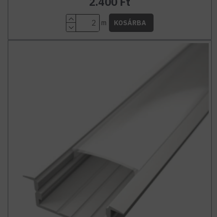
2.400 Ft
m
KOSÁRBA