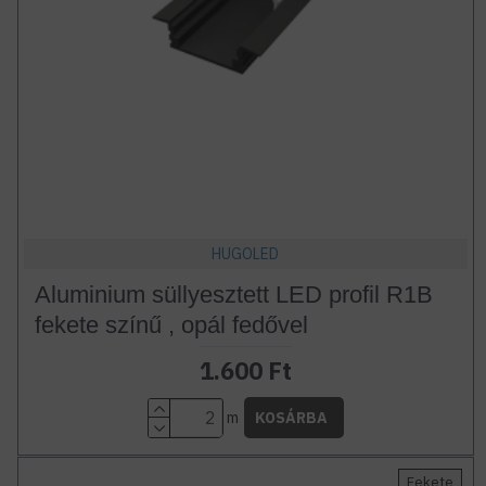
HUGOLED
Aluminium süllyesztett LED profil R1B
fekete színű , opál fedővel
1.600 Ft
m
KOSÁRBA
Fekete