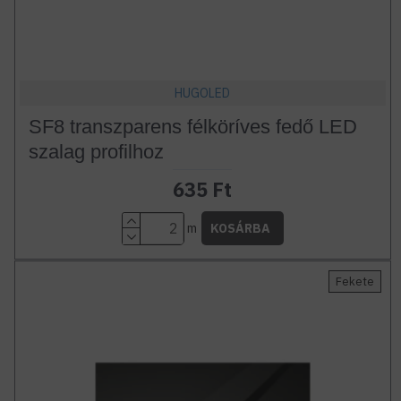
HUGOLED
SF8 transzparens félköríves fedő LED
szalag profilhoz
635 Ft
m
KOSÁRBA
Fekete