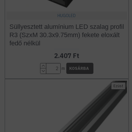
HUGOLED
Süllyesztett alumínium LED szalag profil
R3 (SzxM 30.3x9.75mm) fekete eloxált
fedő nélkül
2.407 Ft
m
KOSÁRBA
Ezüst