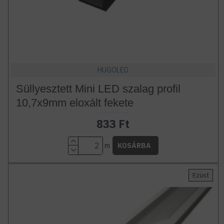
HUGOLED
Süllyesztett Mini LED szalag profil
10,7x9mm eloxált fekete
833 Ft
m
KOSÁRBA
Ezüst