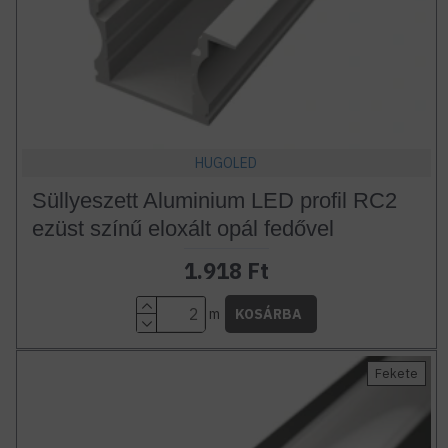
HUGOLED
Süllyeszett Aluminium LED profil RC2
ezüst színű eloxált opál fedővel
1.918 Ft
m
KOSÁRBA
Fekete