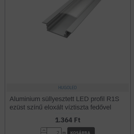
HUGOLED
Aluminium süllyesztett LED profil R1S
ezüst színű eloxált víztiszta fedővel
1.364 Ft
m
KOSÁRBA