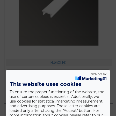
HUGOLED
R10 opál fedő LED szalag profilhoz
521 Ft
This website uses cookies
To ensure the proper functioning of the website, the
m
KOSÁRBA
use of certain cookies is essential. Additionally, we
use cookies for statistical, marketing measurement,
and advertising purposes. These latter cookies are
Fekete
loaded only after clicking the "Accept" button. For
more information about cookies, please refer to our