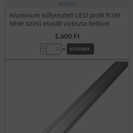
HUGOLED
Aluminium süllyesztett LED profil R1W
fehér színű eloxált víztiszta fedővel
1.600 Ft
m
KOSÁRBA