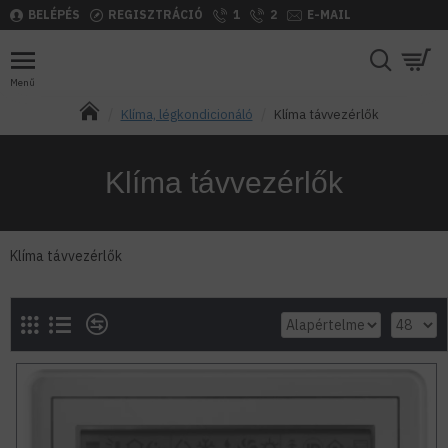
BELÉPÉS
REGISZTRÁCIÓ
1
2
E-MAIL
Klíma, légkondicionáló
Klíma távvezérlők
Klíma távvezérlők
Klíma távvezérlők