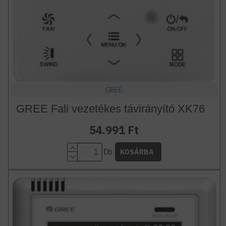
GREE
GREE Fali vezetékes távirányító XK76
54.991 Ft
Db
KOSÁRBA