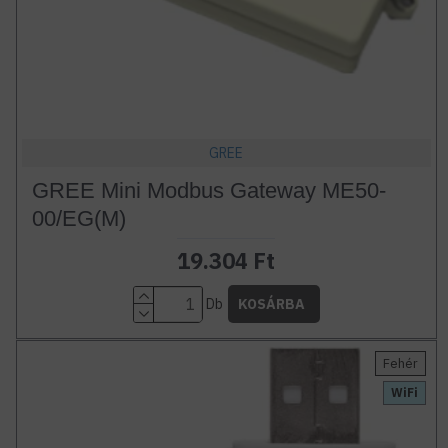
GREE
GREE Mini Modbus Gateway ME50-
00/EG(M)
19.304 Ft
Db
KOSÁRBA
Fehér
WiFi