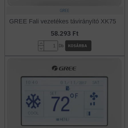
GREE
GREE Fali vezetékes távirányító XK75
58.293 Ft
Db
KOSÁRBA