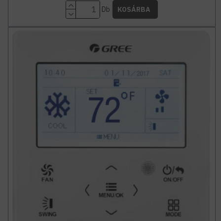
Db
KOSÁRBA