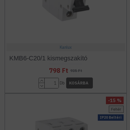
Kanlux
KMB6-C20/1 kismegszakító
798 Ft
935 Ft
Db
KOSÁRBA
-15 %
Fehér
IP20 Beltéri