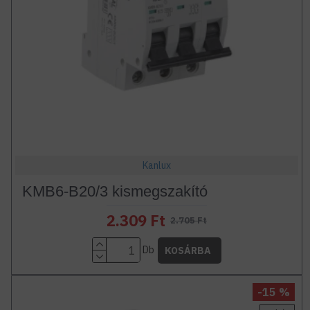
Kanlux
KMB6-B20/3 kismegszakító
2.309 Ft
2.705 Ft
Db
KOSÁRBA
-15 %