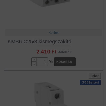
Kanlux
KMB6-C25/3 kismegszakító
2.410 Ft
2.826 Ft
Db
KOSÁRBA
Fehér
IP20 Beltéri