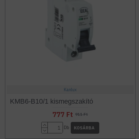
Kanlux
KMB6-B10/1 kismegszakító
777 Ft
911 Ft
Db
KOSÁRBA