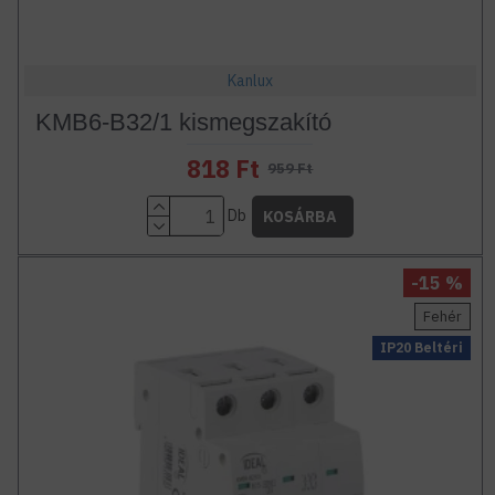
Kanlux
KMB6-B32/1 kismegszakító
818 Ft
959 Ft
Db
KOSÁRBA
-15 %
Fehér
IP20 Beltéri