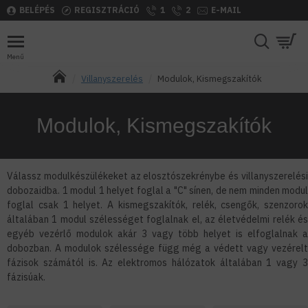
BELÉPÉS
REGISZTRÁCIÓ
1
2
E-MAIL
Villanyszerelés
Modulok, Kismegszakítók
Modulok, Kismegszakítók
Válassz modulkészülékeket az elosztószekrénybe és villanyszerelési
dobozaidba. 1 modul 1 helyet foglal a "C" sínen, de nem minden modul
foglal csak 1 helyet. A kismegszakítók, relék, csengők, szenzorok
általában 1 modul szélességet foglalnak el, az életvédelmi relék és
egyéb vezérlő modulok akár 3 vagy több helyet is elfoglalnak a
dobozban. A modulok szélessége függ még a védett vagy vezérelt
fázisok számától is. Az elektromos hálózatok általában 1 vagy 3
fázisúak.