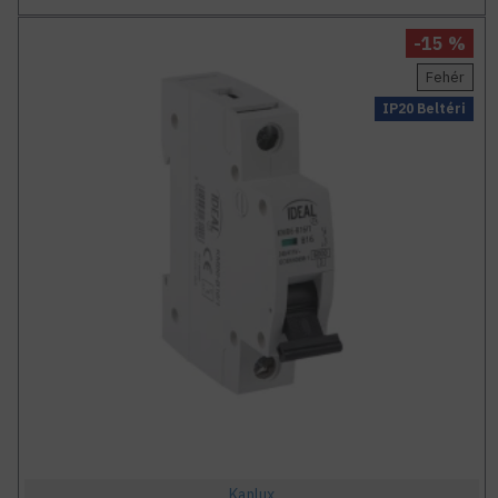
-15 %
Fehér
IP20 Beltéri
Kanlux