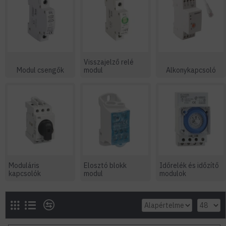
Visszajelző relé
Modul csengők
modul
Alkonykapcsoló
Moduláris
Elosztó blokk
Időrelék és időzítő
kapcsolók
modul
modulok