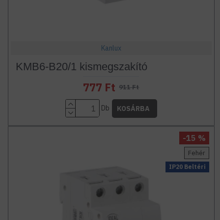
Kanlux
KMB6-B20/1 kismegszakító
777 Ft
911 Ft
Db
KOSÁRBA
-15 %
Fehér
IP20 Beltéri