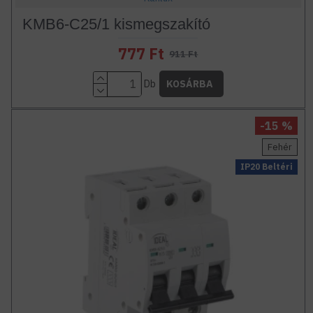
KMB6-C25/1 kismegszakító
777 Ft
911 Ft
Db
KOSÁRBA
-15 %
Fehér
IP20 Beltéri