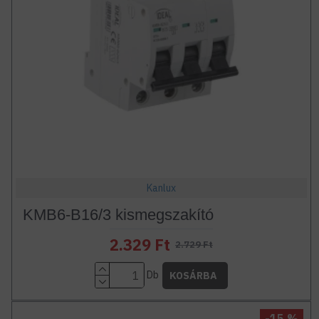
Kanlux
KMB6-B16/3 kismegszakító
2.329 Ft
2.729 Ft
Db
KOSÁRBA
-15 %