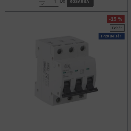
Db
KOSÁRBA
-15 %
Fehér
IP20 Beltéri