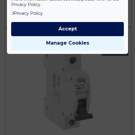
777 Ft
911 Ft
Privacy Policy.
Privacy Policy
Db
KOSÁRBA
Accept
-15 %
Manage Cookies
Fehér
IP20 Beltéri