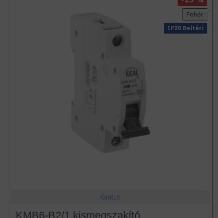
Fehér
IP20 Beltéri
Kanlux
KMB6-B2/1 kismegszakító