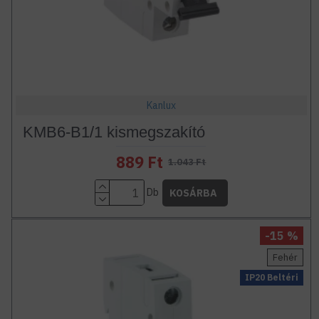
Kanlux
KMB6-B1/1 kismegszakító
889 Ft
1.043 Ft
Db
KOSÁRBA
-15 %
Fehér
IP20 Beltéri