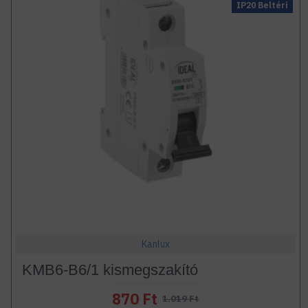
IP20 Beltéri
Kanlux
KMB6-B6/1 kismegszakító
870 Ft
1.019 Ft