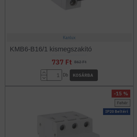
Kanlux
KMB6-B16/1 kismegszakító
737 Ft
862 Ft
Db
KOSÁRBA
-15 %
Fehér
IP20 Beltéri