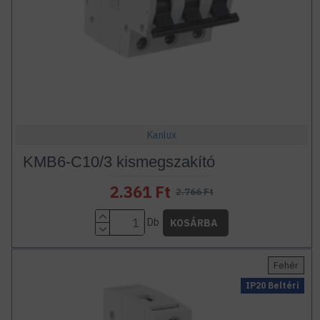
Kanlux
KMB6-C10/3 kismegszakító
2.361 Ft
2.766 Ft
Db
KOSÁRBA
Fehér
IP20 Beltéri