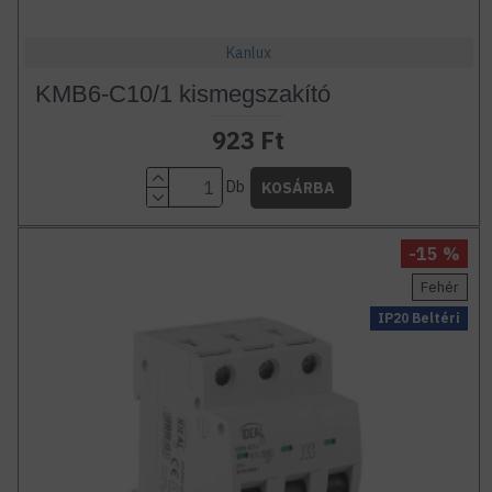
Kanlux
KMB6-C10/1 kismegszakító
923 Ft
Db
KOSÁRBA
-15 %
Fehér
IP20 Beltéri