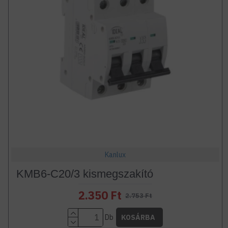
Kanlux
KMB6-C20/3 kismegszakító
2.350 Ft
2.753 Ft
Db
KOSÁRBA