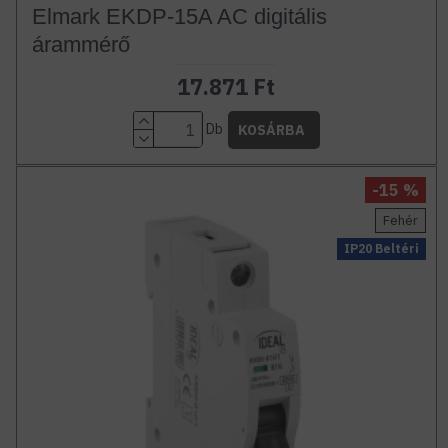
Elmark EKDP-15A AC digitális
árammérő
17.871 Ft
Db
KOSÁRBA
-15 %
Fehér
IP20 Beltéri