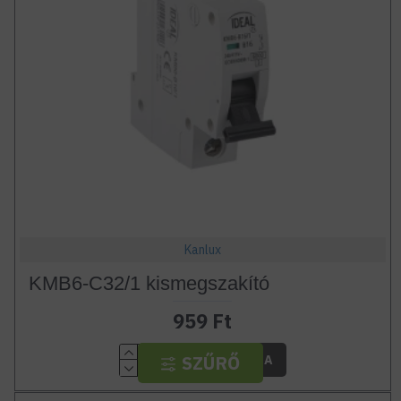
Kanlux
KMB6-C32/1 kismegszakító
959 Ft
SZŰRŐ
Db
KOSÁRBA