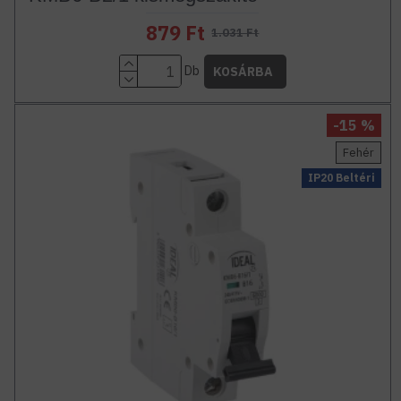
879 Ft
1.031 Ft
Db
KOSÁRBA
-15 %
Fehér
IP20 Beltéri