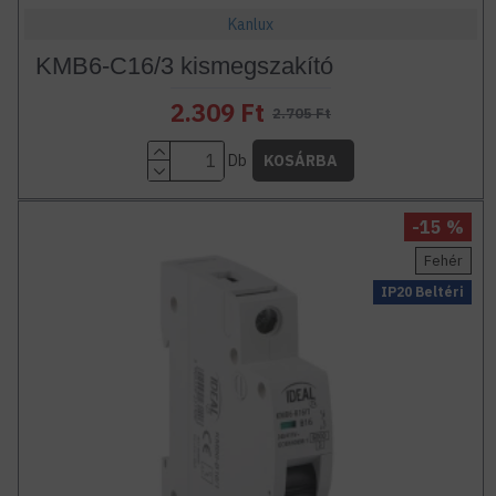
Kanlux
KMB6-C16/3 kismegszakító
2.309 Ft
2.705 Ft
Db
KOSÁRBA
-15 %
Fehér
IP20 Beltéri