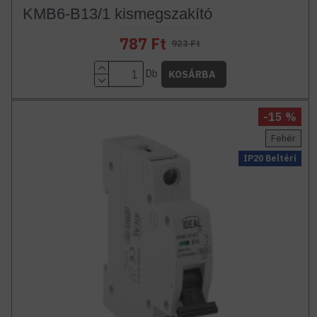
KMB6-B13/1 kismegszakító
787 Ft
923 Ft
Db
KOSÁRBA
-15 %
Fehér
IP20 Beltéri