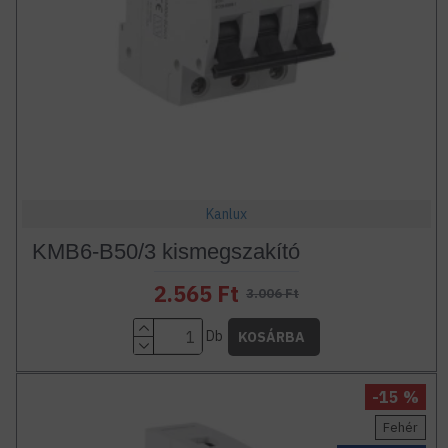
Kanlux
KMB6-B50/3 kismegszakító
2.565 Ft
3.006 Ft
Db
KOSÁRBA
-15 %
Fehér