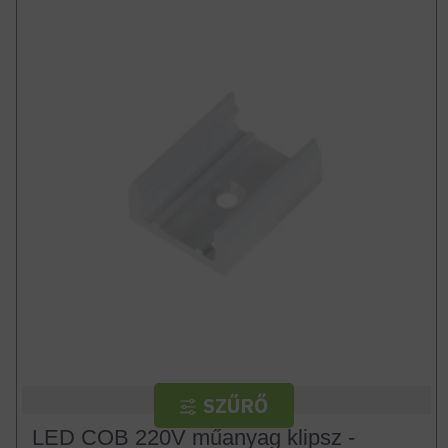
Optonica
SZŰRŐ
LED COB 220V műanyag klipsz -