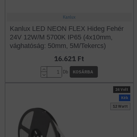
Kanlux
Kanlux LED NEON FLEX Hideg Fehér
24V 12W/M 5700K IP65 (4x10mm,
vághatóság: 50mm, 5M/Tekercs)
16.621 Ft
Db
KOSÁRBA
24 Volt
Kék
12 Watt