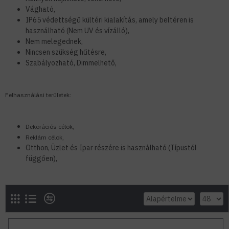
Vágható,
IP65 védettségű kültéri kialakítás, amely beltéren is
használható (Nem UV és vízálló),
Nem melegednek,
Nincsen szükség hűtésre,
Szabályozható, Dimmelhető,
Felhasználási területek:
Dekorációs célok,
Reklám célok,
Otthon, Üzlet és Ipar részére is használható (Típustól
függően),