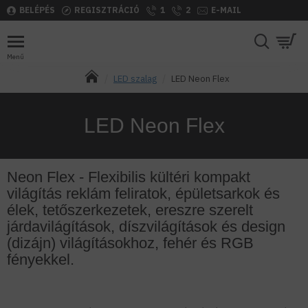
BELÉPÉS
REGISZTRÁCIÓ
1
2
E-MAIL
LED szalag
LED Neon Flex
LED Neon Flex
Neon Flex - Flexibilis kültéri kompakt
világítás reklám feliratok, épületsarkok és
élek, tetőszerkezetek, ereszre szerelt
járdavilágítások, díszvilágítások és design
(dizájn) világításokhoz, fehér és RGB
fényekkel.