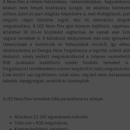
A Neon Flex a reklám-feliratokban, reklámtáblákban, hagyományos
kirakati neon fények kiváltására szolgál, de alkalmas bármilyen
otthoni, üzleti és ipari világítás kiépítésére is, mint élvilágítások, pult
mögötti céges feliratok. logók, dísz és dekorációs dolgok
megvalósítása. A LED Neon Flex igen könnyen hajlítható, rugalmas,
általában 50 cm-es közönként vághatóak, de vannak akár 1cm
vágású termékek is. A különböző elképzelések más-más igényeket
támasztanak a kivitelezők és felhasználók részéről, így ehhez
alkalmazkodva az Energia Háza forgalmazza a legtöbb színből álló
kínálatot, amely mellett megvásárolhatod a teljesen vezérelhető
RGB (szabadon beállítható színek) flexibilis terméket is.
Forgalmazott termékeinkhez számos kiegészítőt tudsz megvásárolni.
Ezek között van rögzítőelem, toldó elem, végzáró elem, betáplálási
kábelek, tápegységek, vezérlők és távirányítók.
A LED Neon Flex termékek főbb paraméterei és előnyei:
Általában 12-24V egyenáramú működés,
Több szín + RGB megoldások,
Könnyen hajlítható, tekerhető,