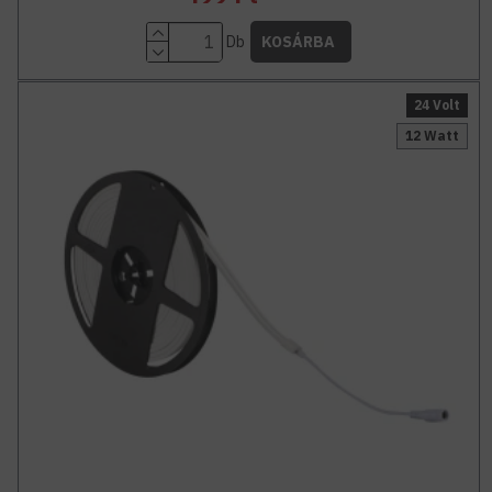
Db
KOSÁRBA
24 Volt
12 Watt