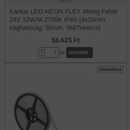
Kanlux
Kanlux LED NEON FLEX Meleg Fehér
24V 12W/M 2700K IP65 (4x10mm,
vághatóság: 50mm, 5M/Tekercs)
16.621 Ft
Db
KOSÁRBA
Dimmelhető