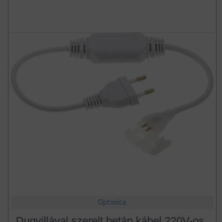
Optonica
Dugvillával szerelt betáp kábel 220V-os