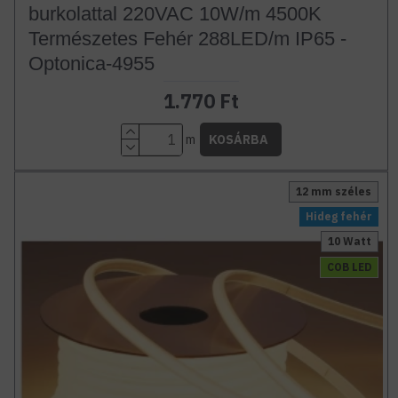
burkolattal 220VAC 10W/m 4500K
Természetes Fehér 288LED/m IP65 -
Optonica-4955
1.770 Ft
m
KOSÁRBA
12 mm széles
Hideg fehér
10 Watt
COB LED