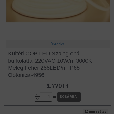
Optonica
Kültéri COB LED Szalag opál
burkolattal 220VAC 10W/m 3000K
Meleg Fehér 288LED/m IP65 -
Optonica-4956
1.770 Ft
m
KOSÁRBA
12 mm széles