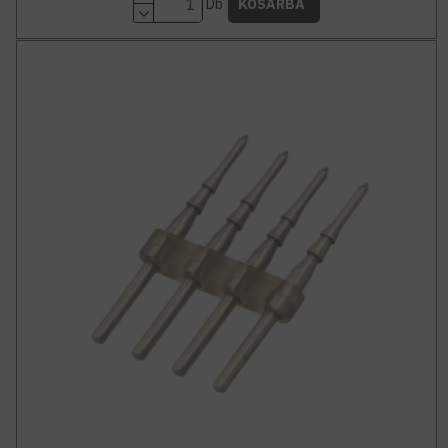
Db
KOSÁRBA