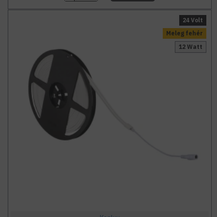
24 Volt
Meleg fehér
12 Watt