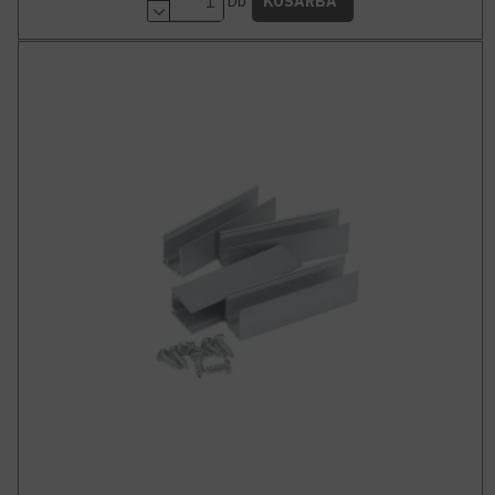
Db
KOSÁRBA