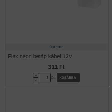
Optonica
Flex neon betáp kábel 12V
311 Ft
Db
KOSÁRBA