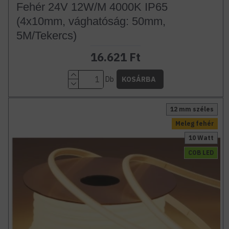
Fehér 24V 12W/M 4000K IP65
(4x10mm, vághatóság: 50mm,
5M/Tekercs)
16.621 Ft
Db
KOSÁRBA
12 mm széles
Meleg fehér
10 Watt
COB LED