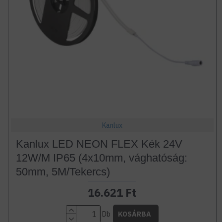
Kanlux
Kanlux LED NEON FLEX Kék 24V
12W/M IP65 (4x10mm, vághatóság:
50mm, 5M/Tekercs)
16.621 Ft
Db
KOSÁRBA