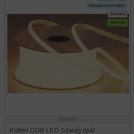
Természetes fehér
10 Watt
COB LED
Optonica
Kültéri COB LED Szalag opál