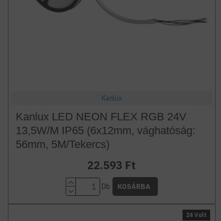
Kanlux
Kanlux LED NEON FLEX RGB 24V
13,5W/M IP65 (6x12mm, vághatóság:
56mm, 5M/Tekercs)
22.593 Ft
Db
KOSÁRBA
24 Volt