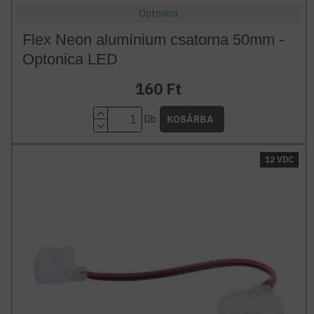
Optonica
Flex Neon alumínium csatorna 50mm -
Optonica LED
160 Ft
Db
KOSÁRBA
12 VDC