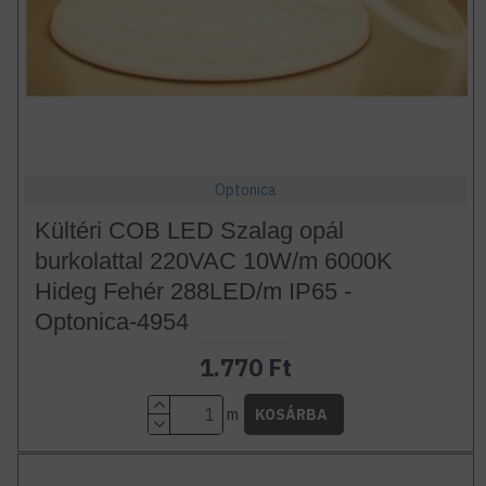
Optonica
Kültéri COB LED Szalag opál
burkolattal 220VAC 10W/m 6000K
Hideg Fehér 288LED/m IP65 -
Optonica-4954
1.770 Ft
m
KOSÁRBA