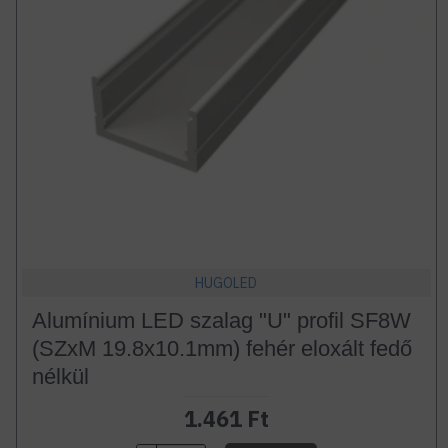
HUGOLED
Alumínium LED szalag "U" profil SF8W
(SZxM 19.8x10.1mm) fehér eloxált fedő
nélkül
1.461 Ft