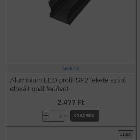
AuraLine
Aluminium LED profil SF2 fekete színű
eloxált opál fedővel
2.477 Ft
m
KOSÁRBA
Ezüst