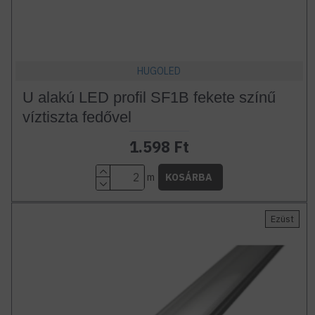
HUGOLED
U alakú LED profil SF1B fekete színű
víztiszta fedővel
1.598 Ft
m
KOSÁRBA
Ezüst