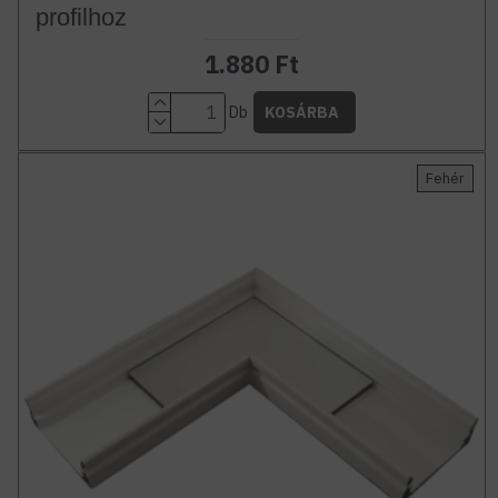
profilhoz
1.880 Ft
Db
KOSÁRBA
Fehér