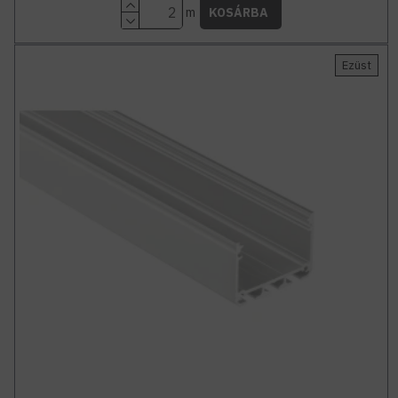
m
KOSÁRBA
Ezüst