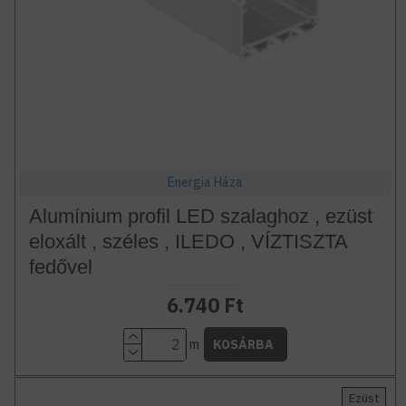
Energia Háza
Alumínium profil LED szalaghoz , ezüst
eloxált , széles , ILEDO , VÍZTISZTA
fedővel
6.740 Ft
m
KOSÁRBA
Ezüst