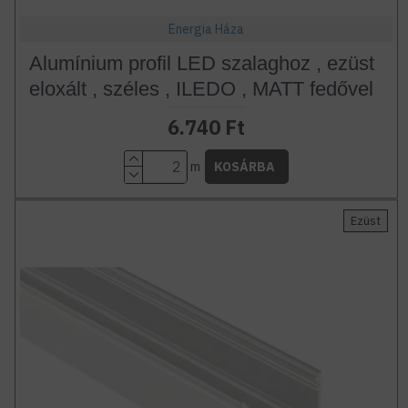
Energia Háza
Alumínium profil LED szalaghoz , ezüst
eloxált , széles , ILEDO , MATT fedővel
6.740 Ft
m
KOSÁRBA
Ezüst