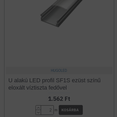
HUGOLED
U alakú LED profil SF1S ezüst színű
eloxált víztiszta fedővel
1.562 Ft
m
KOSÁRBA