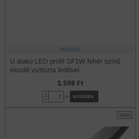
HUGOLED
U alakú LED profil SF1W fehér színű
eloxált víztiszta fedővel
1.598 Ft
m
KOSÁRBA
Ezüst