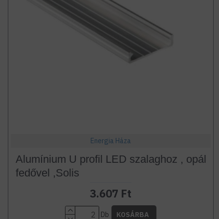
Energia Háza
Alumínium U profil LED szalaghoz , opál
fedővel ,Solis
3.607 Ft
Db
KOSÁRBA