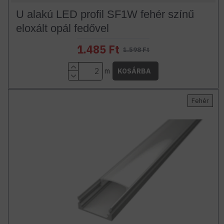
U alakú LED profil SF1W fehér színű
eloxált opál fedővel
1.485 Ft
1.598 Ft
m
KOSÁRBA
Fehér