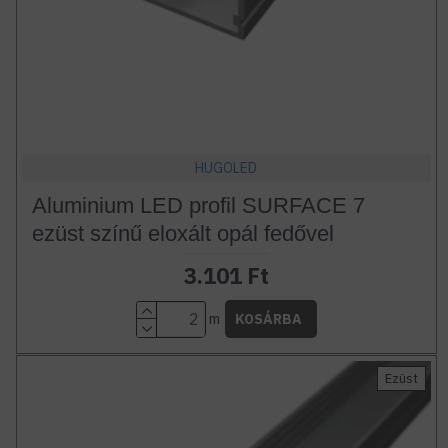
HUGOLED
Aluminium LED profil SURFACE 7
ezüst színű eloxált opál fedővel
3.101 Ft
m
KOSÁRBA
Ezüst