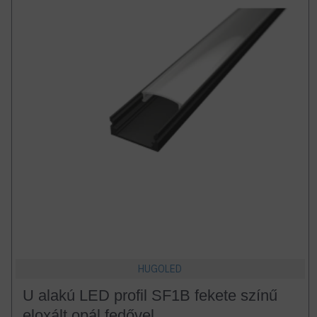
HUGOLED
U alakú LED profil SF1B fekete színű
eloxált opál fedővel