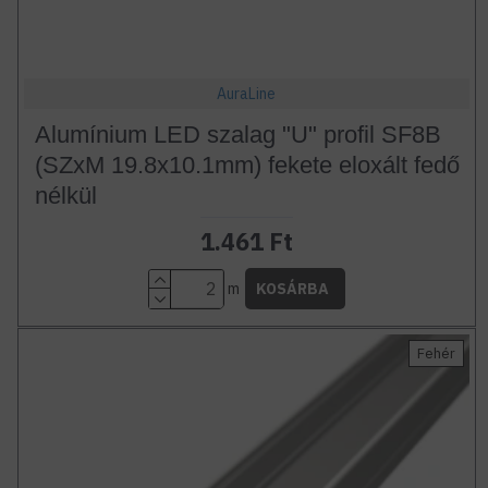
AuraLine
Alumínium LED szalag "U" profil SF8B
(SZxM 19.8x10.1mm) fekete eloxált fedő
nélkül
1.461 Ft
m
KOSÁRBA
Fehér