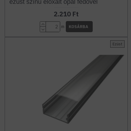
ezüst színű eloxált opál fedővel
2.210 Ft
m
KOSÁRBA
Ezüst