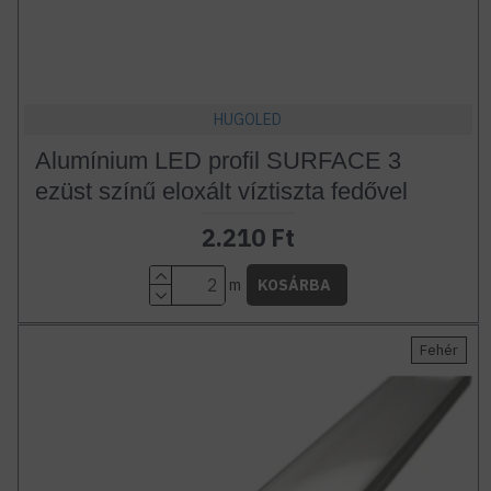
HUGOLED
Alumínium LED profil SURFACE 3
ezüst színű eloxált víztiszta fedővel
2.210 Ft
m
KOSÁRBA
Fehér