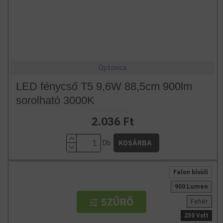
Optonica
LED fénycső T5 9,6W 88,5cm 900lm
sorolható 3000K
2.036 Ft
Db
KOSÁRBA
Falon kívüli
900 Lumen
SZŰRŐ
Fehér
230 Volt