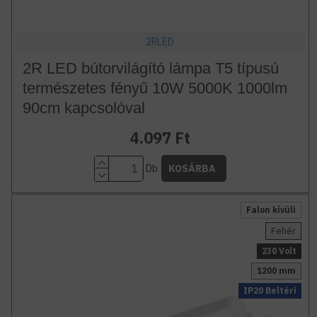
2RLED
2R LED bútorvilágító lámpa T5 típusú
természetes fényű 10W 5000K 1000lm
90cm kapcsolóval
4.097 Ft
Db
KOSÁRBA
Falon kívüli
Fehér
230 Volt
1200 mm
IP20 Beltéri