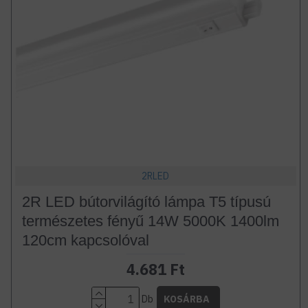
2RLED
2R LED bútorvilágító lámpa T5 típusú
természetes fényű 14W 5000K 1400lm
120cm kapcsolóval
4.681 Ft
Db
KOSÁRBA