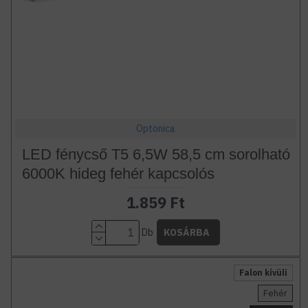
Optonica
LED fénycső T5 6,5W 58,5 cm sorolható
6000K hideg fehér kapcsolós
1.859 Ft
Db
KOSÁRBA
Falon kívüli
Fehér