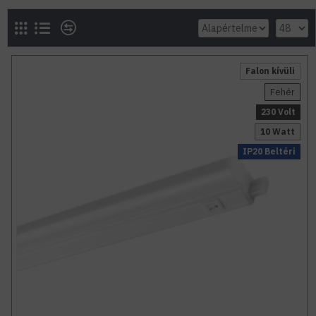
Falon kívüli
Fehér
230 Volt
10 Watt
IP20 Beltéri