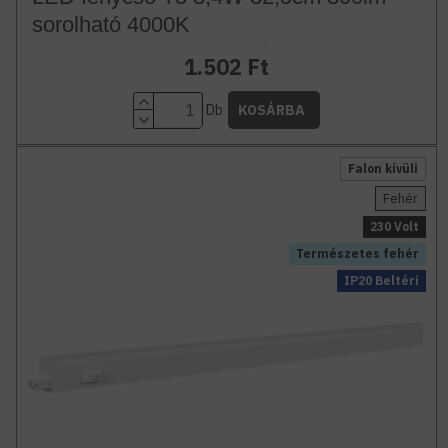
sorolható 4000K
1.502 Ft
Db
KOSÁRBA
Falon kívüli
Fehér
230 Volt
Természetes fehér
IP20 Beltéri