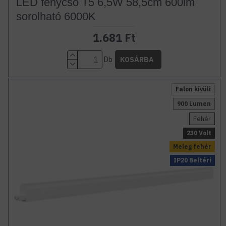
LED fénycső T5 6,5W 58,5cm 600lm
sorolható 6000K
1.681 Ft
Db
KOSÁRBA
Falon kívüli
900 Lumen
Fehér
230 Volt
Meleg fehér
IP20 Beltéri