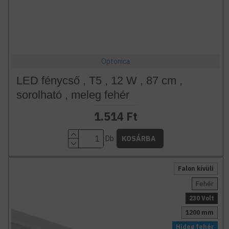
Optonica
LED fénycső , T5 , 12 W , 87 cm ,
sorolható , meleg fehér
1.514 Ft
Db
KOSÁRBA
Falon kívüli
Fehér
230 Volt
1200 mm
Hideg fehér