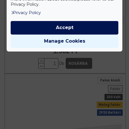
Privacy Policy.
Privacy Policy
Optonica
Accept
LED fénycső T5 3,4W 32,5cm 300lm
sorolható 3000K
Manage Cookies
1.502 Ft
Db
KOSÁRBA
Falon kívüli
Fehér
230 Volt
Meleg fehér
IP20 Beltéri