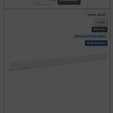
KOSÁRBA
Falon kívüli
Fehér
230 Volt
Természetes fehér
IP20 Beltéri