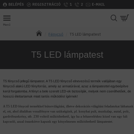
BELÉPÉS
REGISZTRÁCIÓ
1
2
E-MAIL
Fénycső
T5 LED lámpatest
T5 LED lámpatest
T5 fénycső jellegű lámpatest. A T5 LED fénycső elnevezésű termék valójában egy
fénycső alakú LED fényforrás, amely az armatúrával, azaz a lámpatesttel egybeépítve
kerül forgalomba. A fényt a bele szerelt LED-ek biztosítják, melyek nem cserélhetőek, de
hosszú élettartamuk miatt tartós működést ígérnek!
A T5 LED fénycső termékkel bútorvilágítási, illetve dekorációs világítási feladatokat láthatunk
el, ott, ahol általában vonalfényre van szükségünk, pl. konyhai pult, munkalap, asztal, polc,
gardróbszekrény, stb. 230 voltról működtethető, így ha a felszereléshez közel van egy fali
kapcsoló, azzal összekötve kapunk egy kényelmesen működtethető lámpatestet.