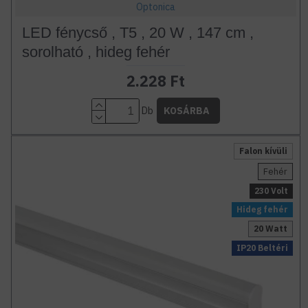
Optonica
LED fénycső , T5 , 20 W , 147 cm ,
sorolható , hideg fehér
2.228 Ft
Db
KOSÁRBA
Falon kívüli
Fehér
230 Volt
Hideg fehér
20 Watt
IP20 Beltéri