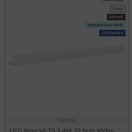
Fehér
230 Volt
Természetes fehér
IP20 Beltéri
Optonica
LED fénycső T5 3,4W 32,5cm 300lm