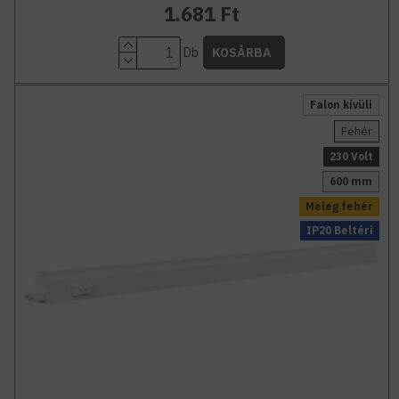
1.681 Ft
Db
KOSÁRBA
Falon kívüli
Fehér
230 Volt
600 mm
Meleg fehér
IP20 Beltéri