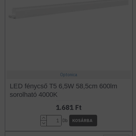
Optonica
LED fénycső T5 6,5W 58,5cm 600lm
sorolható 4000K
1.681 Ft
Db
KOSÁRBA