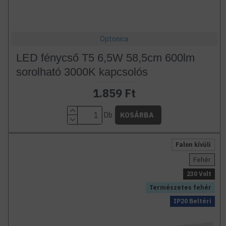
Optonica
LED fénycső T5 6,5W 58,5cm 600lm
sorolható 3000K kapcsolós
1.859 Ft
Db
KOSÁRBA
Falon kívüli
Fehér
230 Volt
Természetes fehér
IP20 Beltéri