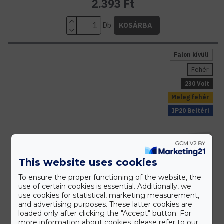
2.393 Ft
Db
KOSÁRBA
Falon kívüli
Fehér
230 Volt
Meleg fehér
IP20 Beltéri
This website uses cookies
To ensure the proper functioning of the website, the
use of certain cookies is essential. Additionally, we
use cookies for statistical, marketing measurement,
and advertising purposes. These latter cookies are
loaded only after clicking the "Accept" button. For
more information about cookies, please refer to our