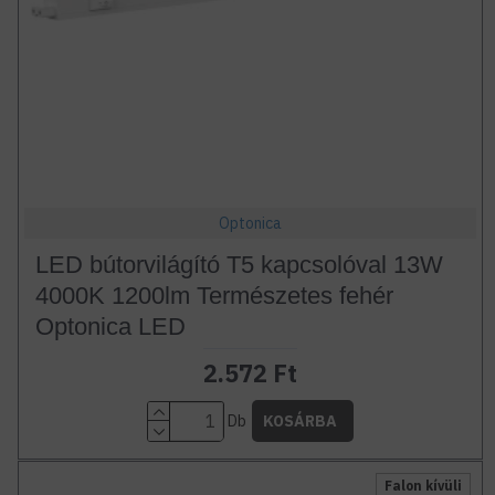
Optonica
LED bútorvilágító T5 kapcsolóval 13W
4000K 1200lm Természetes fehér
Optonica LED
2.572 Ft
Db
KOSÁRBA
Falon kívüli