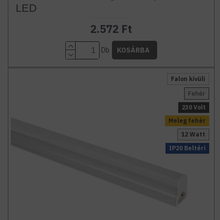
LED
2.572 Ft
Db
KOSÁRBA
Falon kívüli
Fehér
230 Volt
Meleg fehér
12 Watt
IP20 Beltéri