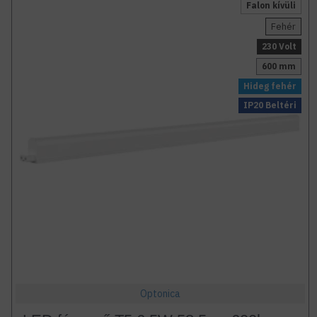
Falon kívüli
Fehér
230 Volt
600 mm
Hideg fehér
IP20 Beltéri
Optonica