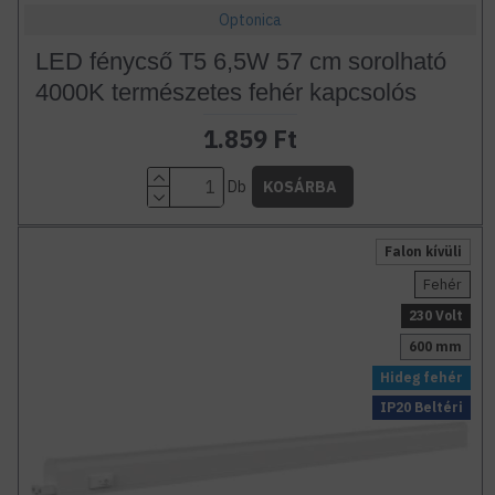
Optonica
LED fénycső T5 6,5W 57 cm sorolható
4000K természetes fehér kapcsolós
1.859 Ft
Db
KOSÁRBA
Falon kívüli
Fehér
230 Volt
600 mm
Hideg fehér
IP20 Beltéri