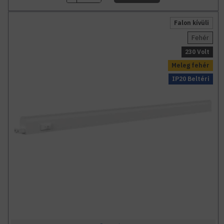
Falon kívüli
Fehér
230 Volt
Meleg fehér
IP20 Beltéri