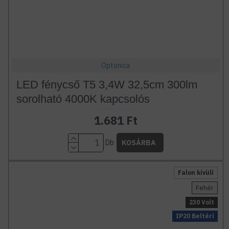
Optonica
LED fénycső T5 3,4W 32,5cm 300lm
sorolható 4000K kapcsolós
1.681 Ft
Db
KOSÁRBA
Falon kívüli
Fehér
230 Volt
IP20 Beltéri