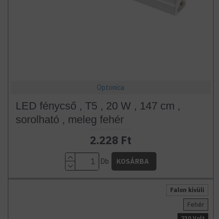
Optonica
LED fénycső , T5 , 20 W , 147 cm ,
sorolható , meleg fehér
2.228 Ft
Db
KOSÁRBA
Falon kívüli
Fehér
230 Volt