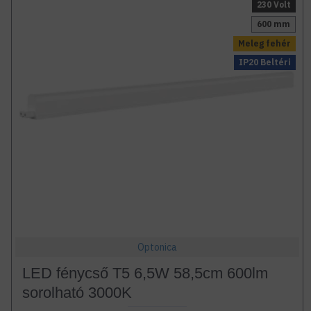
230 Volt
600 mm
Meleg fehér
IP20 Beltéri
Optonica
LED fénycső T5 6,5W 58,5cm 600lm
sorolható 3000K