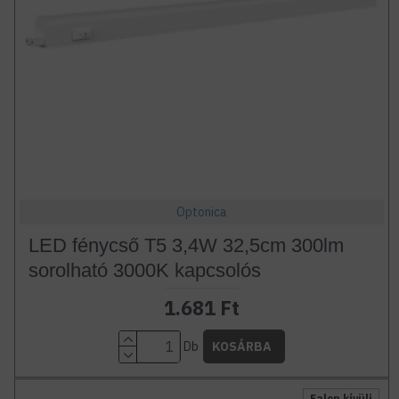
Optonica
LED fénycső T5 3,4W 32,5cm 300lm
sorolható 3000K kapcsolós
1.681 Ft
Db
KOSÁRBA
Falon kívüli