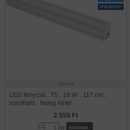
IP20 Beltéri
Optonica
LED fénycső , T5 , 16 W , 117 cm ,
sorolható , hideg fehér
2.555 Ft
Db
KOSÁRBA