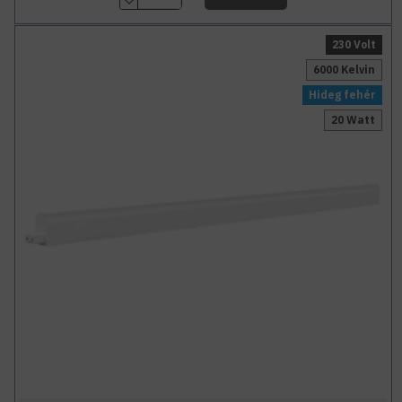
230 Volt
6000 Kelvin
Hideg fehér
20 Watt