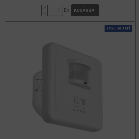
Db
KOSÁRBA
IP20 Beltéri