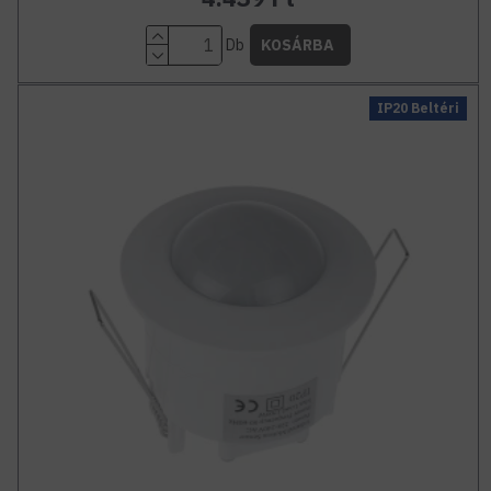
Db
KOSÁRBA
IP20 Beltéri