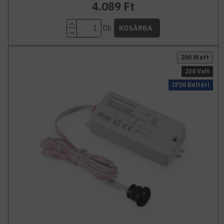
4.089 Ft
Db
KOSÁRBA
200 Watt
230 Volt
IP20 Beltéri