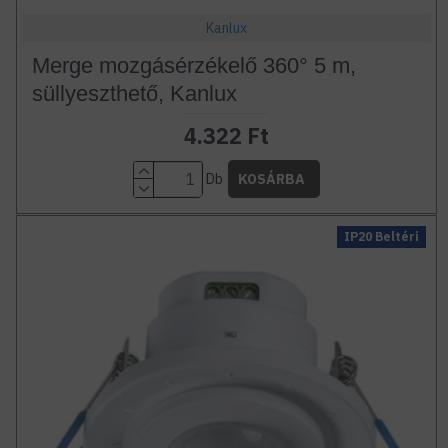
Kanlux
Merge mozgásérzékelő 360° 5 m,
süllyeszthető, Kanlux
4.322 Ft
Db
KOSÁRBA
IP20 Beltéri