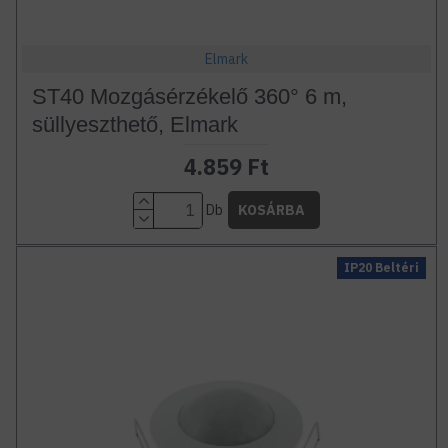
Elmark
ST40 Mozgásérzékelő 360° 6 m,
süllyeszthető, Elmark
4.859 Ft
Db
KOSÁRBA
IP20 Beltéri