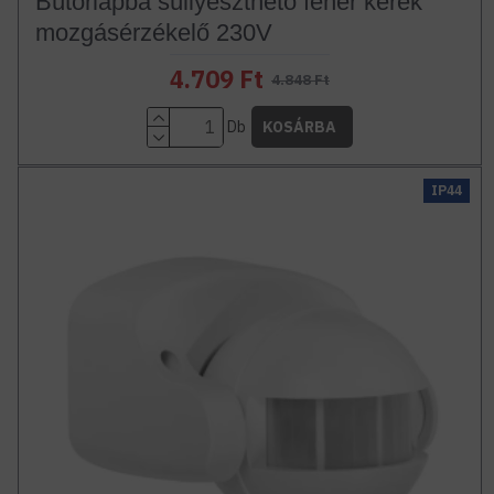
Bútorlapba süllyeszthető fehér kerek
mozgásérzékelő 230V
4.709 Ft
4.848 Ft
Db
KOSÁRBA
IP44