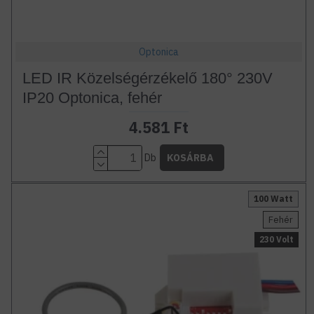
Optonica
LED IR Közelségérzékelő 180° 230V
IP20 Optonica, fehér
4.581 Ft
Db
KOSÁRBA
100 Watt
Fehér
230 Volt