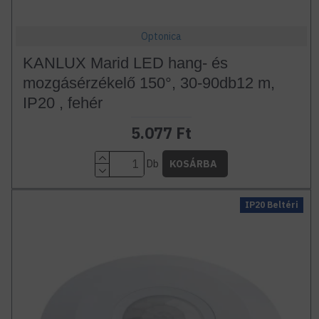
Optonica
KANLUX Marid LED hang- és
mozgásérzékelő 150°, 30-90db12 m,
IP20 , fehér
5.077 Ft
Db
KOSÁRBA
IP20 Beltéri