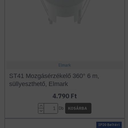
Elmark
ST41 Mozgásérzékelő 360° 6 m,
süllyeszthető, Elmark
4.790 Ft
Db
KOSÁRBA
IP20 Beltéri