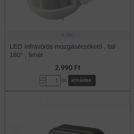
V-TAC
LED Infravörös mozgásérzékelő , fali ,
180° , fehér
2.990 Ft
Db
KOSÁRBA