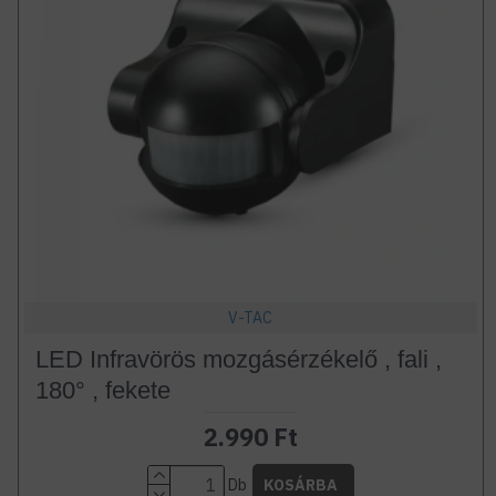
V-TAC
LED Infravörös mozgásérzékelő , fali ,
180° , fekete
2.990 Ft
Db
KOSÁRBA