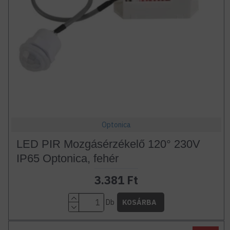
Optonica
LED PIR Mozgásérzékelő 120° 230V
IP65 Optonica, fehér
3.381 Ft
Db
KOSÁRBA