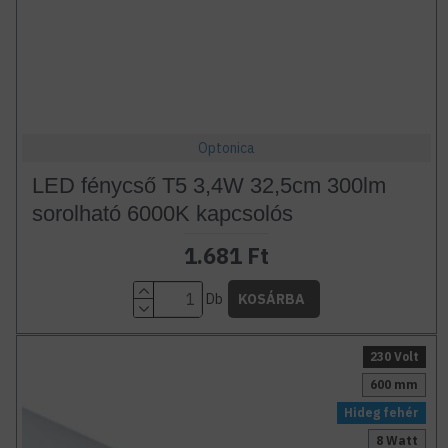
Optonica
LED fénycső T5 3,4W 32,5cm 300lm
sorolható 6000K kapcsolós
1.681 Ft
Db
KOSÁRBA
230 Volt
600 mm
Hideg fehér
8 Watt