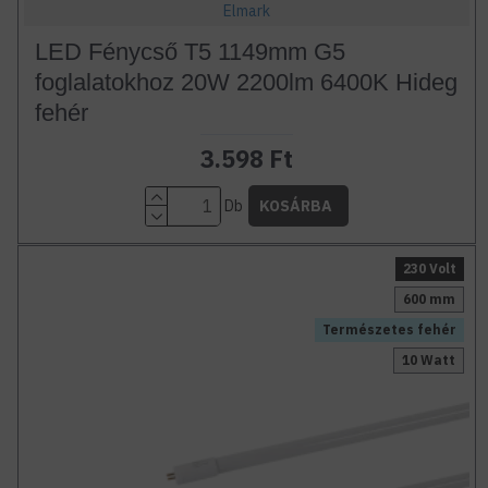
Elmark
LED Fénycső T5 1149mm G5
foglalatokhoz 20W 2200lm 6400K Hideg
fehér
3.598 Ft
Db
KOSÁRBA
230 Volt
600 mm
Természetes fehér
10 Watt