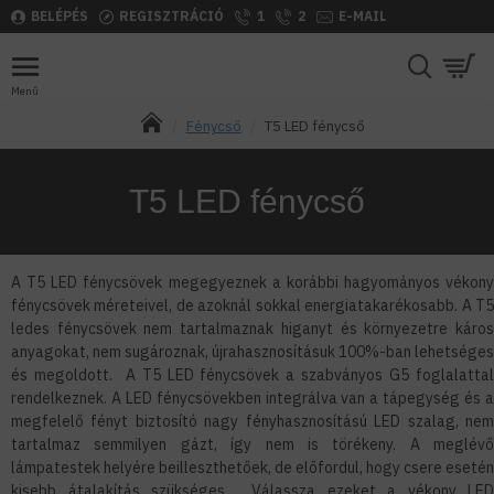
BELÉPÉS
REGISZTRÁCIÓ
1
2
E-MAIL
Fénycső
T5 LED fénycső
T5 LED fénycső
A T5 LED fénycsövek megegyeznek a korábbi hagyományos vékony
fénycsövek méreteivel, de azoknál sokkal energiatakarékosabb. A T5
ledes fénycsövek nem tartalmaznak higanyt és környezetre káros
anyagokat, nem sugároznak, újrahasznosításuk 100%-ban lehetséges
és megoldott. A T5 LED fénycsövek a szabványos G5 foglalattal
rendelkeznek. A LED fénycsövekben integrálva van a tápegység és a
megfelelő fényt biztosító nagy fényhasznosítású LED szalag, nem
tartalmaz semmilyen gázt, így nem is törékeny. A meglévő
lámpatestek helyére beilleszthetőek, de előfordul, hogy csere esetén
kisebb átalakítás szükséges. Válassza ezeket a vékony LED