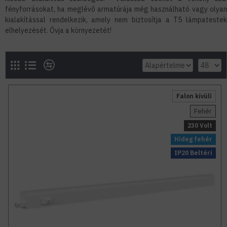
fényforrásokat, ha meglévő armatúrája még használható vagy olyan
kialakítással rendelkezik, amely nem biztosítja a T5 lámpatestek
elhelyezését. Óvja a környezetét!
Falon kívüli
Fehér
230 Volt
Hideg fehér
IP20 Beltéri