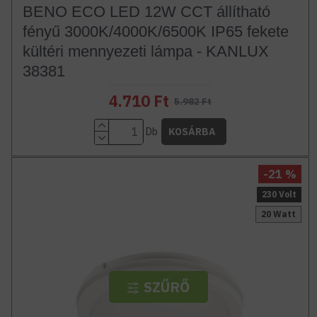
BENO ECO LED 12W CCT állítható
fényű 3000K/4000K/6500K IP65 fekete
kültéri mennyezeti lámpa - KANLUX
38381
4.710 Ft
5.982 Ft
Db
KOSÁRBA
-21 %
230 Volt
20 Watt
SZŰRŐ