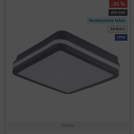
-21 %
230 Volt
Természetes fehér
18 Watt
IP54
Kanlux