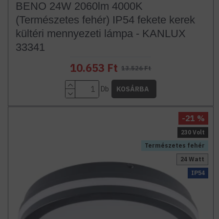
BENO 24W 2060lm 4000K
(Természetes fehér) IP54 fekete kerek
kültéri mennyezeti lámpa - KANLUX
33341
10.653 Ft
13.526 Ft
Db
KOSÁRBA
-21 %
230 Volt
Természetes fehér
24 Watt
IP54