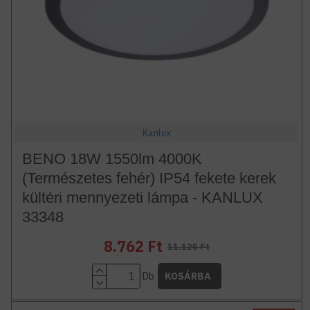
Kanlux
BENO 18W 1550lm 4000K
(Természetes fehér) IP54 fekete kerek
kültéri mennyezeti lámpa - KANLUX
33348
8.762 Ft
11.125 Ft
Db
KOSÁRBA