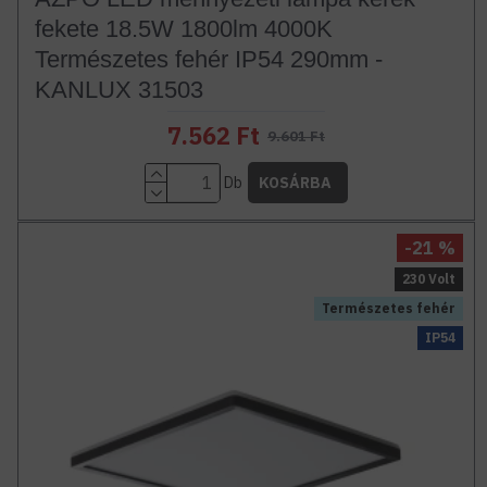
fekete 18.5W 1800lm 4000K
Természetes fehér IP54 290mm -
KANLUX 31503
7.562 Ft
9.601 Ft
Db
KOSÁRBA
-21 %
230 Volt
Természetes fehér
IP54