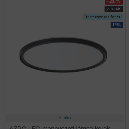
-21 %
230 Volt
Természetes fehér
IP54
Kanlux
AZPO LED mennyezeti lámpa kerek