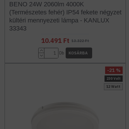
BENO 24W 2060lm 4000K
(Természetes fehér) IP54 fekete négyzet
kültéri mennyezeti lámpa - KANLUX
33343
10.491 Ft
13.322 Ft
Db
KOSÁRBA
-21 %
230 Volt
12 Watt