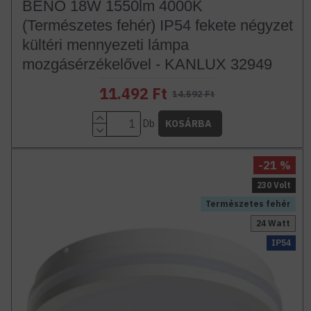
BENO 18W 1550lm 4000K
(Természetes fehér) IP54 fekete négyzet
kültéri mennyezeti lámpa
mozgásérzékelővel - KANLUX 32949
11.492 Ft
14.592 Ft
Db
KOSÁRBA
-21 %
230 Volt
Természetes fehér
24 Watt
IP54