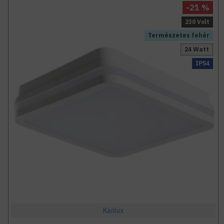
-21 %
230 Volt
Természetes fehér
24 Watt
IP54
Kanlux