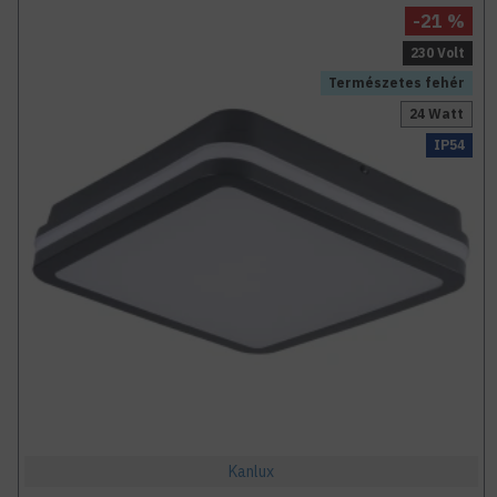
-21 %
230 Volt
Természetes fehér
24 Watt
IP54
Kanlux