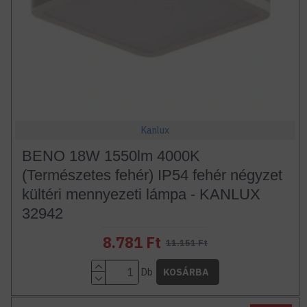
Kanlux
BENO 18W 1550lm 4000K
(Természetes fehér) IP54 fehér négyzet
kültéri mennyezeti lámpa - KANLUX
32942
8.781 Ft
11.151 Ft
Db
KOSÁRBA