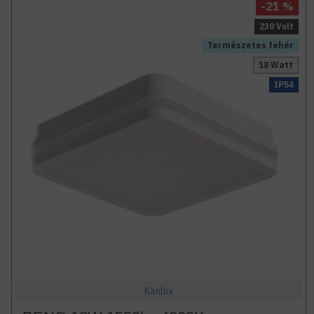
-21 %
230 Volt
Természetes fehér
18 Watt
IP54
Kanlux