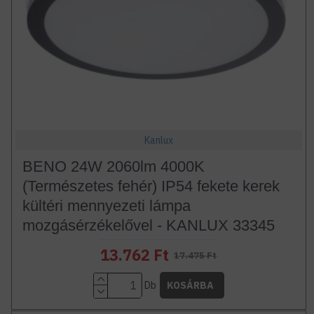
Kanlux
BENO 24W 2060lm 4000K
(Természetes fehér) IP54 fekete kerek
kültéri mennyezeti lámpa
mozgásérzékelővel - KANLUX 33345
13.762 Ft
17.475 Ft
Db
KOSÁRBA