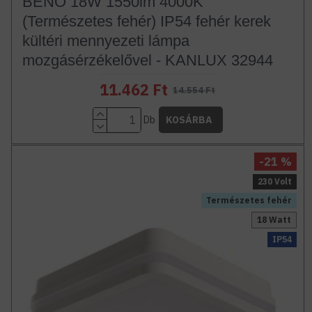
BENO 18W 1550lm 4000K
(Természetes fehér) IP54 fehér kerek
kültéri mennyezeti lámpa
mozgásérzékelővel - KANLUX 32944
11.462 Ft
14.554 Ft
Db
KOSÁRBA
-21 %
230 Volt
Természetes fehér
18 Watt
IP54