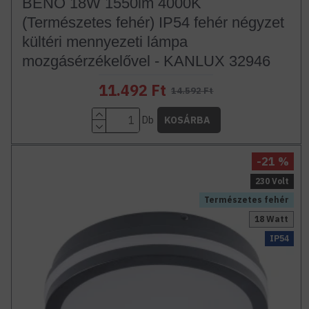
BENO 18W 1550lm 4000K
(Természetes fehér) IP54 fehér négyzet
kültéri mennyezeti lámpa
mozgásérzékelővel - KANLUX 32946
11.492 Ft
14.592 Ft
Db
KOSÁRBA
-21 %
230 Volt
Természetes fehér
18 Watt
IP54