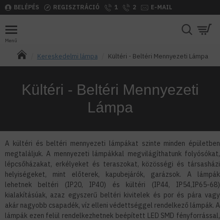
BELÉPÉS
REGISZTRÁCIÓ
1
2
E-MAIL
Kereskedelmi lámpa
Kültéri - Beltéri Mennyezeti Lámpa
Kültéri - Beltéri Mennyezeti
Lámpa
A kültéri és beltéri mennyezeti lámpákat szinte minden épületben
megtaláljuk. A mennyezeti lámpákkal megvilágíthatunk folyósókat,
lépcsőházakat, erkélyeket és teraszokat, közösségi és társasházi
helyiségeket, mint előterek, kapubejárók, garázsok. A lámpák
lehetnek beltéri (IP20, IP40) és kültéri (IP44, IP54,IP65-68)
kialakításúak, azaz egyszerű beltéri kivitelek és por és pára vagy
akár nagyobb csapadék, víz elleni védettséggel rendelkező lámpák. A
lámpák ezen felül rendelkezhetnek beépített LED SMD fényforrással,