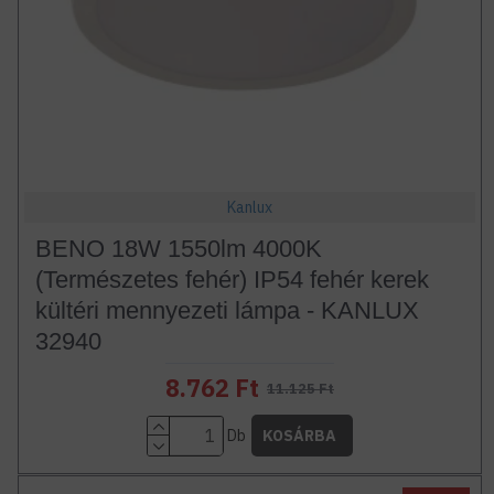
Kanlux
BENO 18W 1550lm 4000K
(Természetes fehér) IP54 fehér kerek
kültéri mennyezeti lámpa - KANLUX
32940
8.762 Ft
11.125 Ft
Db
KOSÁRBA