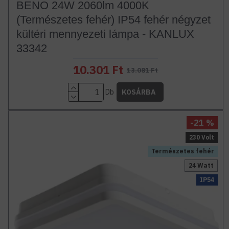
BENO 24W 2060lm 4000K
(Természetes fehér) IP54 fehér négyzet
kültéri mennyezeti lámpa - KANLUX
33342
10.301 Ft
13.081 Ft
Db
KOSÁRBA
-21 %
230 Volt
Természetes fehér
24 Watt
IP54