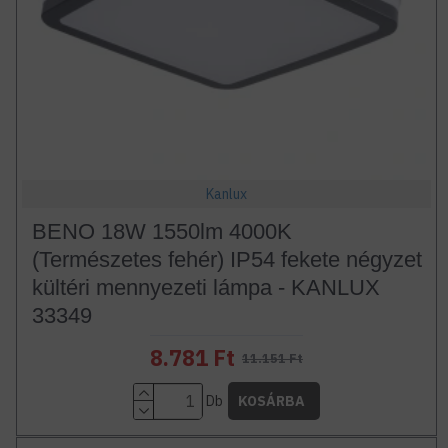
Kanlux
BENO 18W 1550lm 4000K
(Természetes fehér) IP54 fekete négyzet
kültéri mennyezeti lámpa - KANLUX
33349
8.781 Ft
11.151 Ft
Db
KOSÁRBA