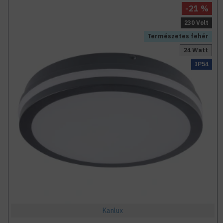
-21 %
230 Volt
Természetes fehér
24 Watt
IP54
Kanlux