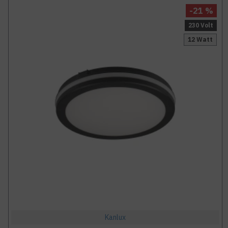
-21 %
230 Volt
12 Watt
Kanlux