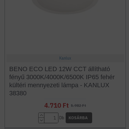
Kanlux
BENO ECO LED 12W CCT állítható
fényű 3000K/4000K/6500K IP65 fehér
kültéri mennyezeti lámpa - KANLUX
38380
4.710 Ft
5.982 Ft
Db
KOSÁRBA