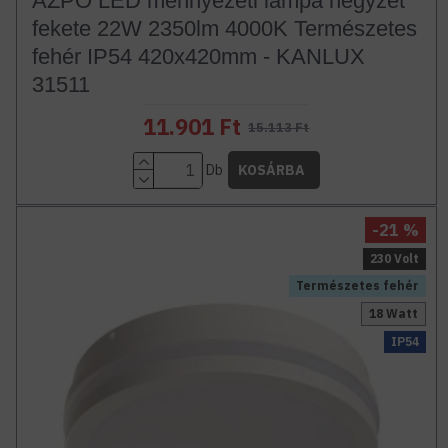
AZPO LED mennyezeti lámpa négyzet
fekete 22W 2350lm 4000K Természetes
fehér IP54 420x420mm - KANLUX
31511
11.901 Ft
15.113 Ft
Db
KOSÁRBA
-21 %
230 Volt
Természetes fehér
18 Watt
IP54