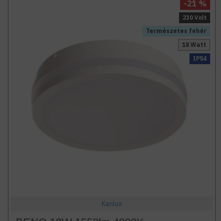
-21 %
230 Volt
Természetes fehér
18 Watt
IP54
Kanlux