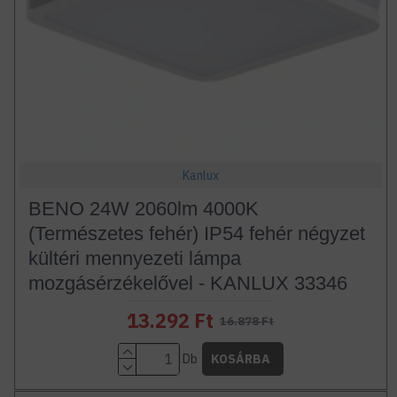
Kanlux
BENO 24W 2060lm 4000K
(Természetes fehér) IP54 fehér négyzet
kültéri mennyezeti lámpa
mozgásérzékelővel - KANLUX 33346
13.292 Ft
16.878 Ft
Db
KOSÁRBA