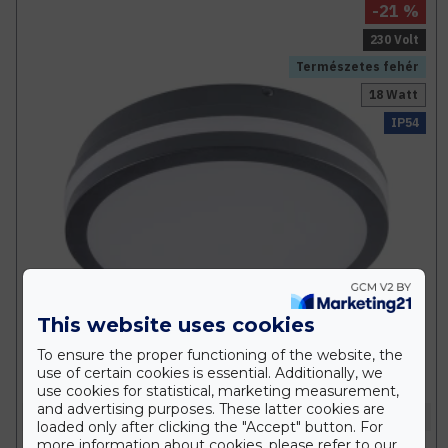
-21 %
230 Volt
Természetes fehér
18 Watt
IP54
This website uses cookies
To ensure the proper functioning of the website, the
use of certain cookies is essential. Additionally, we
use cookies for statistical, marketing measurement,
and advertising purposes. These latter cookies are
Kanlux
loaded only after clicking the "Accept" button. For
more information about cookies, please refer to our