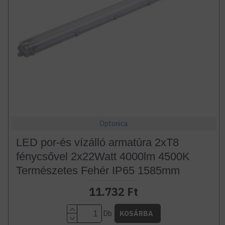
Optonica
LED por-és vízálló armatúra 2xT8
fénycsővel 2x22Watt 4000lm 4500K
Természetes Fehér IP65 1585mm
11.732 Ft
Db
KOSÁRBA