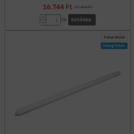
16.744 Ft
12.454 Ft
Db
KOSÁRBA
Falon kívüli
Hideg fehér