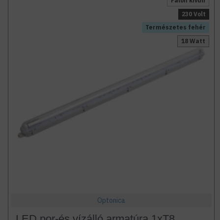
Falon kívüli
230 Volt
Természetes fehér
18 Watt
Optonica
LED por-és vízálló armatúra 1xT8