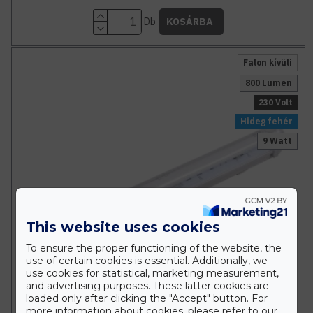
Db
KOSÁRBA
Falon kívüli
800 Lumen
230 Volt
Hideg fehér
9 Watt
This website uses cookies
To ensure the proper functioning of the website, the
use of certain cookies is essential. Additionally, we
use cookies for statistical, marketing measurement,
and advertising purposes. These latter cookies are
loaded only after clicking the "Accept" button. For
more information about cookies, please refer to our