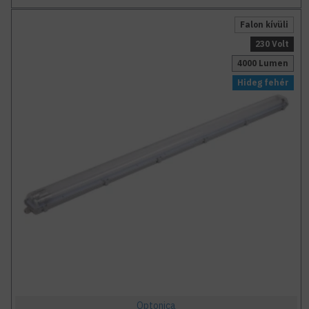
Falon kívüli
230 Volt
4000 Lumen
Hideg fehér
Optonica