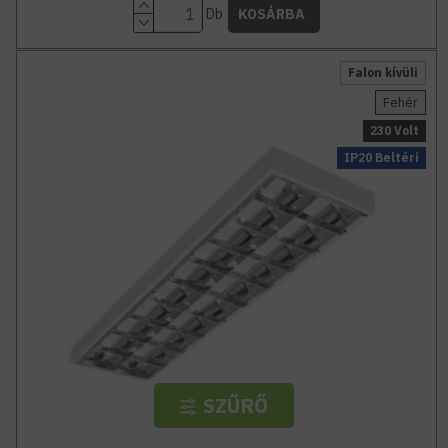
Db
KOSÁRBA
Falon kívüli
Fehér
230 Volt
IP20 Beltéri
SZŰRŐ