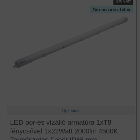
230 Volt
Természetes fehér
Optonica
LED por-és vízálló armatúra 1xT8
fénycsővel 1x22Watt 2000lm 4500K
Természetes Fehér IP65 mm