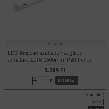
Optonica
LED fénycső szabadon sugárzó
armatúra 1xT8 1500mm IP20 Fehér
1.289 Ft
Db
KOSÁRBA
Falon kívüli
Fehér
230 Volt