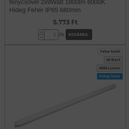
fénycsővel 2x9Watt 1800lm 6000K
Hideg Fehér IP65 680mm
5.773 Ft
Db
KOSÁRBA
Falon kívüli
40 Watt
4000 Lumen
Hideg fehér