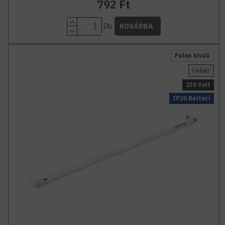
792 Ft
Db
KOSÁRBA
Falon kívüli
Fehér
230 Volt
IP20 Beltéri