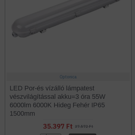
Optonica
LED Por-és vízálló lámpatest
vészvilágítással akku=3 óra 55W
6000lm 6000K Hideg Fehér IP65
1500mm
35.397 Ft
37.572 Ft