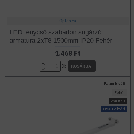
Optonica
LED fénycső szabadon sugárzó
armatúra 2xT8 1500mm IP20 Fehér
1.468 Ft
Db
KOSÁRBA
Falon kívüli
Fehér
230 Volt
IP20 Beltéri