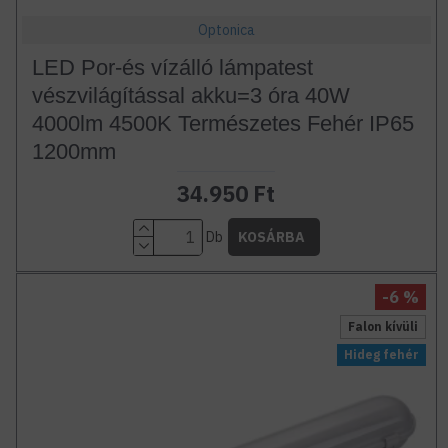
Optonica
LED Por-és vízálló lámpatest
vészvilágítással akku=3 óra 40W
4000lm 4500K Természetes Fehér IP65
1200mm
34.950 Ft
Db
KOSÁRBA
-6 %
Falon kívüli
Hideg fehér