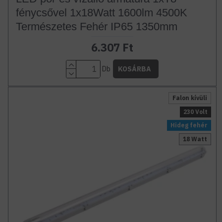
fénycsővel 1x18Watt 1600lm 4500K
Természetes Fehér IP65 1350mm
6.307 Ft
Db
KOSÁRBA
Falon kívüli
230 Volt
Hideg fehér
18 Watt