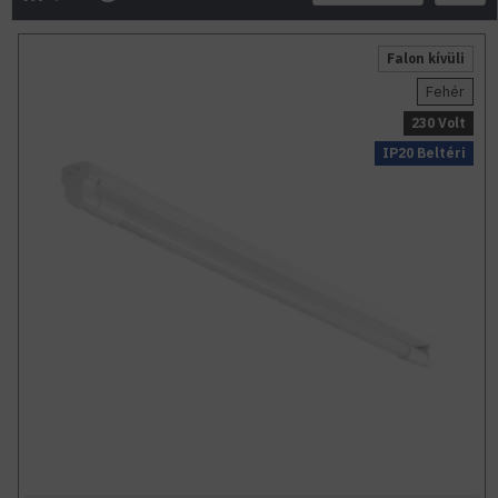
Falon kívüli
Fehér
230 Volt
IP20 Beltéri