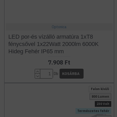
Optonica
LED por-és vízálló armatúra 1xT8
fénycsővel 1x22Watt 2000lm 6000K
Hideg Fehér IP65 mm
7.908 Ft
Db
KOSÁRBA
Falon kívüli
800 Lumen
230 Volt
Természetes fehér