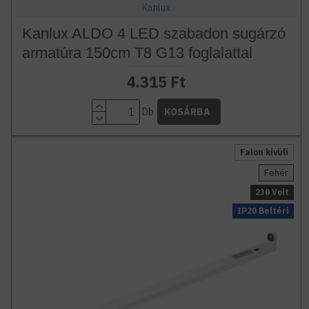
Kanlux
Kanlux ALDO 4 LED szabadon sugárzó
armatúra 150cm T8 G13 foglalattal
4.315 Ft
Db
KOSÁRBA
Falon kívüli
Fehér
230 Volt
IP20 Beltéri