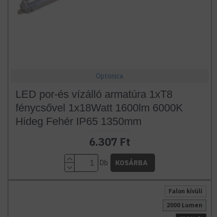
Optonica
LED por-és vízálló armatúra 1xT8
fénycsővel 1x18Watt 1600lm 6000K
Hideg Fehér IP65 1350mm
6.307 Ft
Db
KOSÁRBA
Falon kívüli
2000 Lumen