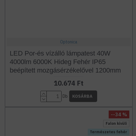
Optonica
LED Por-és vízálló lámpatest 40W
4000lm 6000K Hideg Fehér IP65
beépített mozgásérzékelővel 1200mm
10.674 Ft
Db
KOSÁRBA
--34 %
Falon kívüli
Természetes fehér