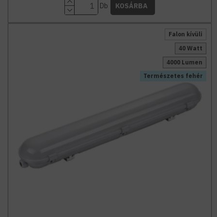
Db
KOSÁRBA
Falon kívüli
40 Watt
4000 Lumen
Természetes fehér