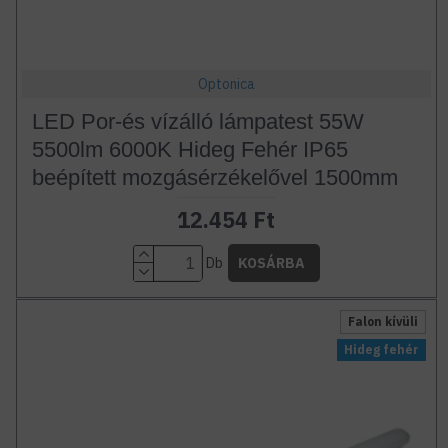
Optonica
LED Por-és vízálló lámpatest 55W
5500lm 6000K Hideg Fehér IP65
beépített mozgásérzékelővel 1500mm
12.454 Ft
Db
KOSÁRBA
Falon kívüli
Hideg fehér