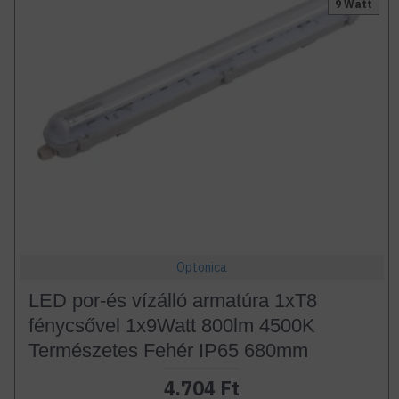
9 Watt
Optonica
LED por-és vízálló armatúra 1xT8
fénycsővel 1x9Watt 800lm 4500K
Természetes Fehér IP65 680mm
4.704 Ft