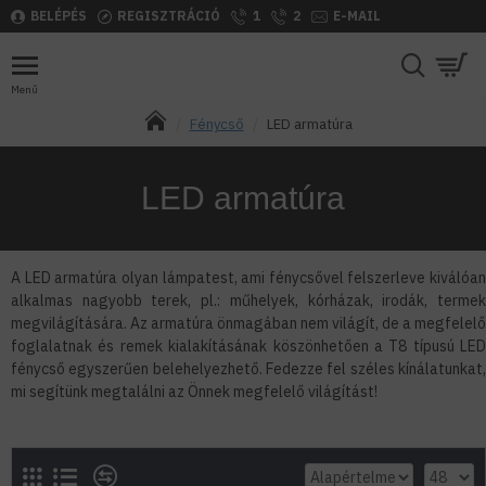
BELÉPÉS
REGISZTRÁCIÓ
1
2
E-MAIL
Fénycső
LED armatúra
LED armatúra
A LED armatúra olyan lámpatest, ami fénycsővel felszerleve kiválóan
alkalmas nagyobb terek, pl.: műhelyek, kórházak, irodák, termek
megvilágítására. Az armatúra önmagában nem világít, de a megfelelő
foglalatnak és remek kialakításának köszönhetően a T8 típusú LED
fénycső egyszerűen belehelyezhető. Fedezze fel széles kínálatunkat,
mi segítünk megtalálni az Önnek megfelelő világítást!