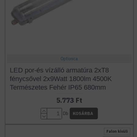
Optonica
LED por-és vízálló armatúra 2xT8
fénycsővel 2x9Watt 1800lm 4500K
Természetes Fehér IP65 680mm
5.773 Ft
Db
KOSÁRBA
Falon kívüli