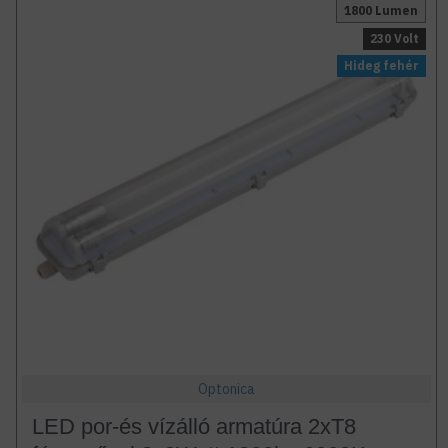
1800 Lumen
230 Volt
Hideg fehér
Optonica
LED por-és vízálló armatúra 2xT8