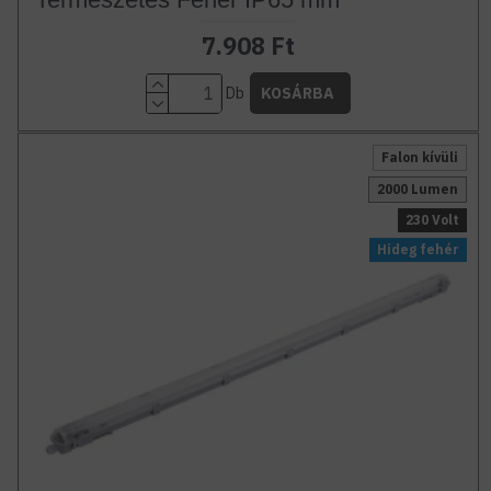
7.908 Ft
Db
KOSÁRBA
Falon kívüli
2000 Lumen
230 Volt
Hideg fehér