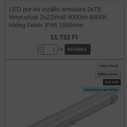
LED por-és vízálló armatúra 2xT8
fénycsővel 2x22Watt 4000lm 6000K
Hideg Fehér IP65 1585mm
11.732 Ft
Db
KOSÁRBA
Falon kívüli
1800 Lumen
230 Volt
Természetes fehér