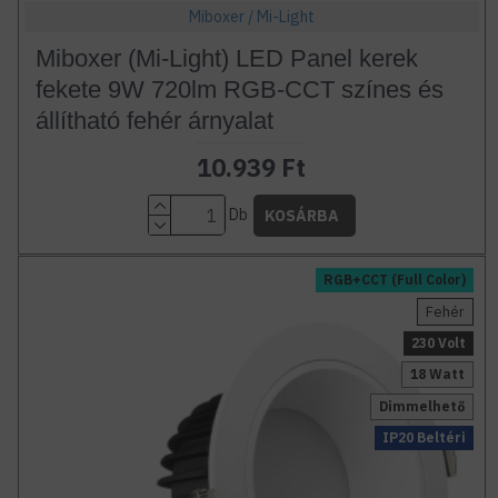
Miboxer / Mi-Light
Miboxer (Mi-Light) LED Panel kerek
fekete 9W 720lm RGB-CCT színes és
állítható fehér árnyalat
10.939 Ft
Db
KOSÁRBA
RGB+CCT (Full Color)
Fehér
230 Volt
18 Watt
Dimmelhető
IP20 Beltéri