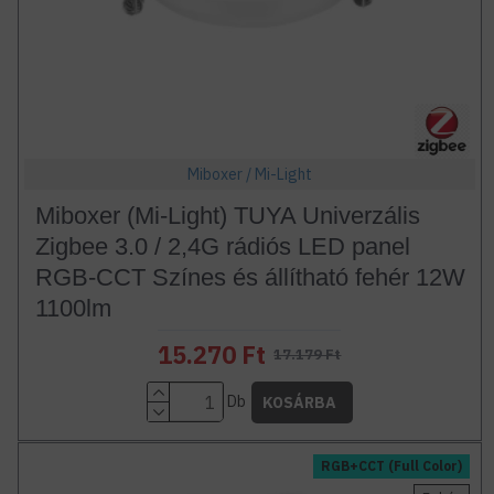
Miboxer / Mi-Light
Miboxer (Mi-Light) TUYA Univerzális
Zigbee 3.0 / 2,4G rádiós LED panel
RGB-CCT Színes és állítható fehér 12W
1100lm
15.270 Ft
17.179 Ft
Db
KOSÁRBA
RGB+CCT (Full Color)