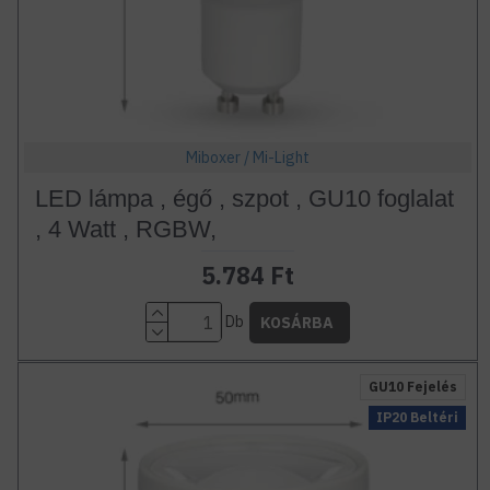
Miboxer / Mi-Light
LED lámpa , égő , szpot , GU10 foglalat
, 4 Watt , RGBW,
5.784 Ft
Db
KOSÁRBA
GU10 Fejelés
IP20 Beltéri