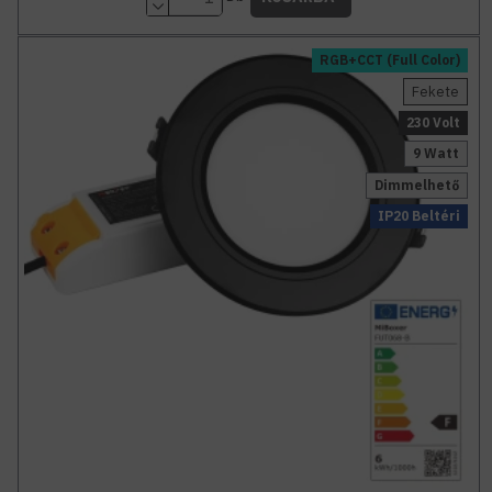
RGB+CCT (Full Color)
Fekete
230 Volt
9 Watt
Dimmelhető
IP20 Beltéri