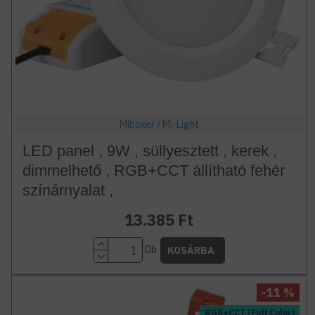
Miboxer / Mi-Light
LED panel , 9W , süllyesztett , kerek ,
dimmelhető , RGB+CCT állítható fehér
színárnyalat ,
13.385 Ft
Db
KOSÁRBA
-11 %
RGB+CCT (Full Color)