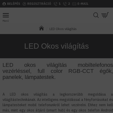
BELÉPÉS
REGISZTRÁCIÓ
1
2
E-MAIL
LED Okos világítás
LED Okos világítás
LED okos világítás mobiltelefonos
vezérléssel, full color RGB-CCT égők,
panelek, lámpatestek.
A LED okos világítás a legkorszerűbb megoldása a
világítástechnikának. Az intelligens megoldással a fényforrásokat és
lámpatesteket mobil telefonunkról lehet vezérelni. Ehhez nem kell
más, mint egy okos átjáró (smart hub) és egy okos telefon Android