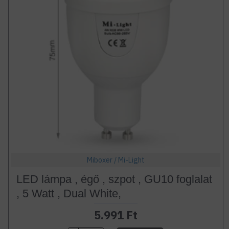
Miboxer / Mi-Light
LED lámpa , égő , szpot , GU10 foglalat
, 5 Watt , Dual White,
5.991 Ft