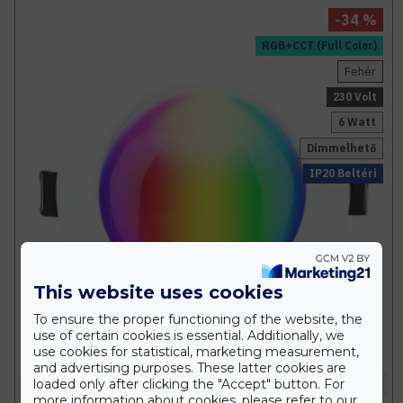
-34 %
RGB+CCT (Full Color)
Fehér
230 Volt
6 Watt
Dimmelhető
IP20 Beltéri
This website uses cookies
To ensure the proper functioning of the website, the
use of certain cookies is essential. Additionally, we
use cookies for statistical, marketing measurement,
and advertising purposes. These latter cookies are
loaded only after clicking the "Accept" button. For
Miboxer / Mi-Light
more information about cookies, please refer to our