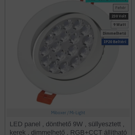
Fehér
230 Volt
9 Watt
Dimmelhető
IP20 Beltéri
Miboxer / Mi-Light
LED panel , dönthető 9W , süllyesztett ,
kerek , dimmelhető , RGB+CCT állítható