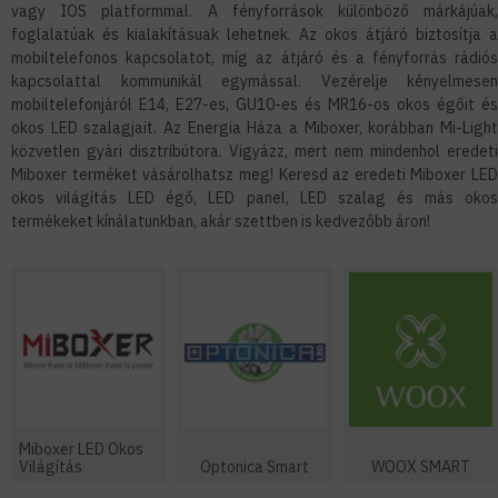
vagy IOS platformmal. A fényforrások különböző márkájúak,
foglalatúak és kialakításuak lehetnek. Az okos átjáró biztosítja a
mobiltelefonos kapcsolatot, míg az átjáró és a fényforrás rádiós
kapcsolattal kommunikál egymással. Vezérelje kényelmesen
mobiltelefonjáról E14, E27-es, GU10-es és MR16-os okos égőit és
okos LED szalagjait. Az Energia Háza a Miboxer, korábban Mi-Light
közvetlen gyári disztríbútora. Vigyázz, mert nem mindenhol eredeti
Miboxer terméket vásárolhatsz meg! Keresd az eredeti Miboxer LED
okos világítás LED égő, LED panel, LED szalag és más okos
termékeket kínálatunkban, akár szettben is kedvezőbb áron!
Miboxer LED Okos
Világítás
Optonica Smart
WOOX SMART