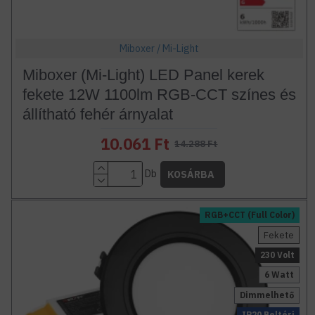
Miboxer / Mi-Light
Miboxer (Mi-Light) LED Panel kerek
fekete 12W 1100lm RGB-CCT színes és
állítható fehér árnyalat
10.061 Ft
14.288 Ft
Db
KOSÁRBA
RGB+CCT (Full Color)
Fekete
230 Volt
6 Watt
Dimmelhető
IP20 Beltéri