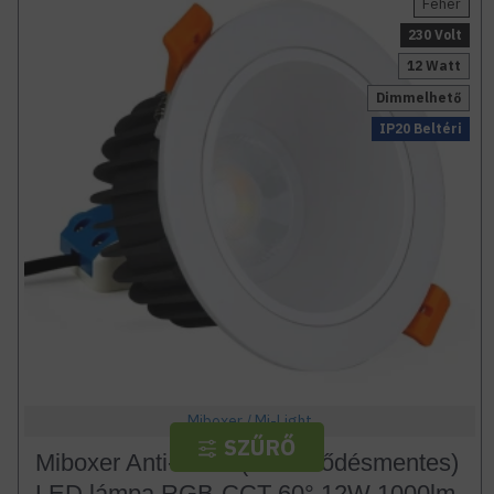
Fehér
230 Volt
12 Watt
Dimmelhető
IP20 Beltéri
Miboxer / Mi-Light
SZŰRŐ
Miboxer Anti-Glare (Tükroződésmentes)
LED lámpa RGB-CCT 60° 12W 1000lm