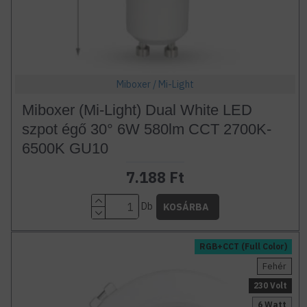
Miboxer / Mi-Light
Miboxer (Mi-Light) Dual White LED
szpot égő 30° 6W 580lm CCT 2700K-
6500K GU10
7.188 Ft
Db
KOSÁRBA
RGB+CCT (Full Color)
Fehér
230 Volt
6 Watt