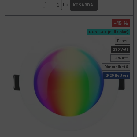
Db
KOSÁRBA
-45 %
RGB+CCT (Full Color)
Fehér
230 Volt
12 Watt
Dimmelhető
IP20 Beltéri