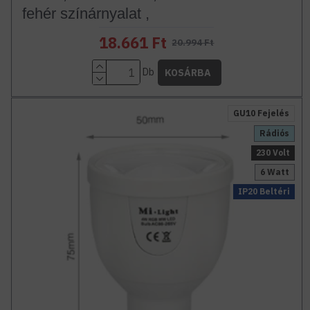
fehér színárnyalat ,
18.661 Ft
20.994 Ft
Db
KOSÁRBA
GU10 Fejelés
Rádiós
230 Volt
6 Watt
IP20 Beltéri