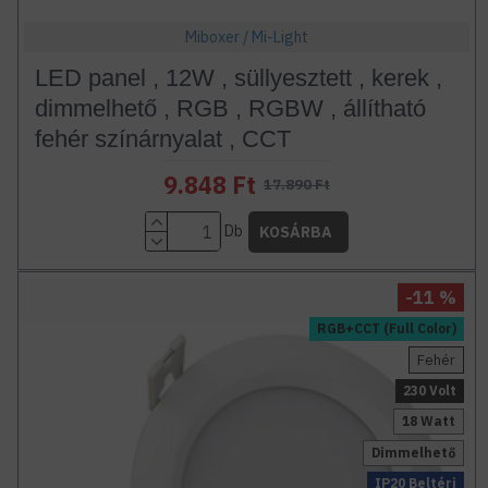
Miboxer / Mi-Light
LED panel , 12W , süllyesztett , kerek ,
dimmelhető , RGB , RGBW , állítható
fehér színárnyalat , CCT
9.848 Ft
17.890 Ft
Db
KOSÁRBA
-11 %
RGB+CCT (Full Color)
Fehér
230 Volt
18 Watt
Dimmelhető
IP20 Beltéri