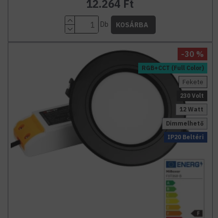
12.264 Ft
Db
KOSÁRBA
-30 %
RGB+CCT (Full Color)
Fekete
230 Volt
12 Watt
Dimmelhető
IP20 Beltéri