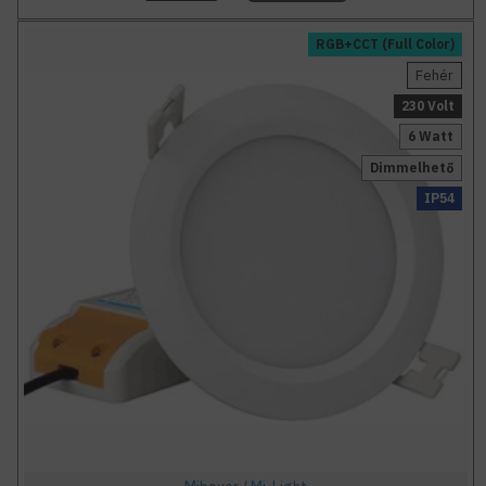
RGB+CCT (Full Color)
Fehér
230 Volt
6 Watt
Dimmelhető
IP54