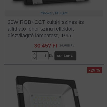
Miboxer / Mi-Light
20W RGB+CCT kültéri színes és
állítható fehér színű reflektor,
díszvilágító lámpatest, IP65
30.457 Ft
39.988 Ft
Db
KOSÁRBA
-29 %