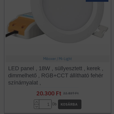
Miboxer / Mi-Light
LED panel , 18W , süllyesztett , kerek ,
dimmelhető , RGB+CCT állítható fehér
színárnyalat ,
20.300 Ft
22.837 Ft
Db
KOSÁRBA