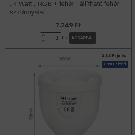
, 4 Watt , RGB + fehér , állítható fehér
színárnyalat
7.249 Ft
Db
KOSÁRBA
GU10 Fejelés
IP20 Beltéri