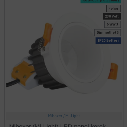
RGB+CCT (Full Color)
Fehér
230 Volt
6 Watt
Dimmelhető
IP20 Beltéri
Miboxer / Mi-Light
Miboxer (Mi-Light) LED panel kerek