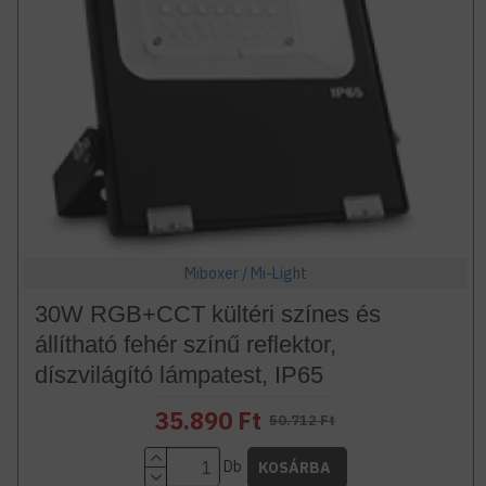
Miboxer / Mi-Light
30W RGB+CCT kültéri színes és
állítható fehér színű reflektor,
díszvilágító lámpatest, IP65
35.890 Ft
50.712 Ft
Db
KOSÁRBA