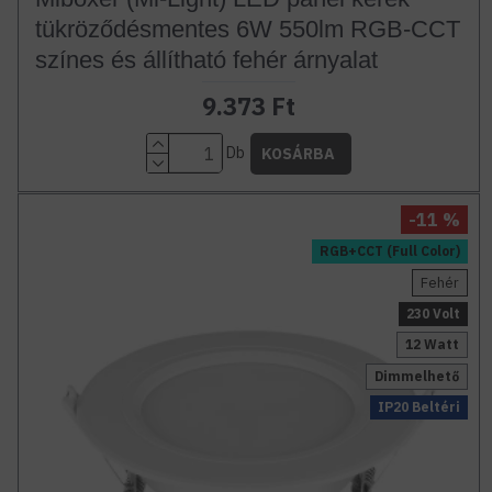
tükröződésmentes 6W 550lm RGB-CCT
színes és állítható fehér árnyalat
9.373 Ft
Db
KOSÁRBA
-11 %
RGB+CCT (Full Color)
Fehér
230 Volt
12 Watt
Dimmelhető
IP20 Beltéri