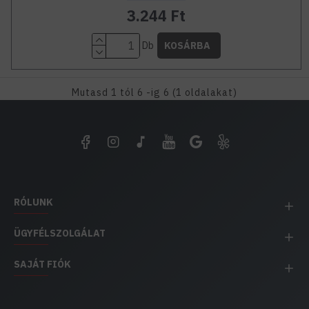
3.244 Ft
Db
KOSÁRBA
Mutasd 1 tól 6 -ig 6 (1 oldalakat)
RÓLUNK
ÜGYFÉLSZOLGÁLAT
SAJÁT FIÓK