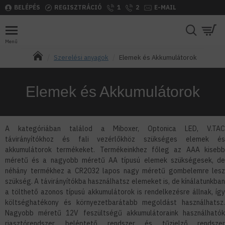
BELÉPÉS
REGISZTRÁCIÓ
1
2
E-MAIL
Szerelési anyagok
Elemek és Akkumulátorok
Elemek és Akkumulátorok
A kategóriában találod a Miboxer, Optonica LED, V.TAC
távirányítókhoz és fali vezérlőkhöz szükséges elemek és
akkumulátorok termékeket. Termékeinkhez főleg az AAA kisebb
méretű és a nagyobb méretű AA típusú elemek szükségesek, de
néhány termékhez a CR2032 lapos nagy méretű gombelemre lesz
szükség. A távirányítókba használhatsz elemeket is, de kínálatunkban
a tölthető azonos típusú akkumulátorok is rendelkezésre állnak, így
költséghatékony és környezetbarátabb megoldást használhatsz.
Nagyobb méretű 12V feszültségű akkumulátoraink használhatók
riasztórendszer, beléptető rendszer és tűzjelző rendszer