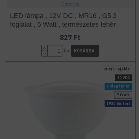
Optonica
LED lámpa , 12V DC , MR16 , G5.3
foglalat , 5 Watt , természetes fehér
827 Ft
Db
KOSÁRBA
MR16 Fejelés
12 VDC
Hideg fehér
7 Watt
IP20 Beltéri