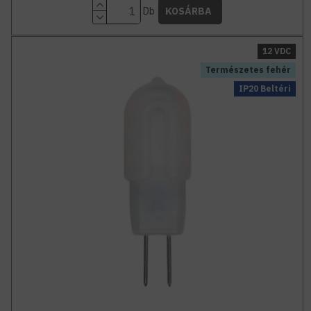
Db
KOSÁRBA
12 VDC
Természetes fehér
IP20 Beltéri