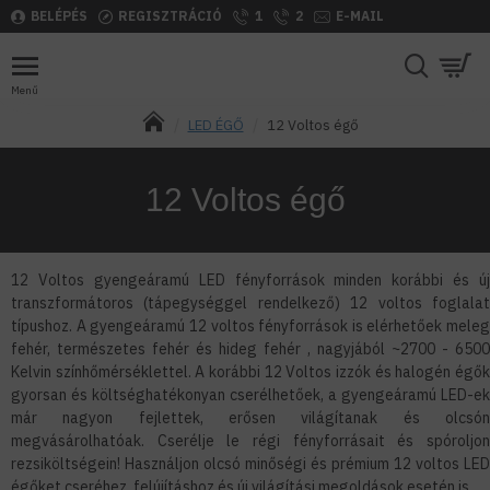
BELÉPÉS
REGISZTRÁCIÓ
1
2
E-MAIL
LED ÉGŐ
12 Voltos égő
12 Voltos égő
12 Voltos gyengeáramú LED fényforrások minden korábbi és új
transzformátoros (tápegységgel rendelkező) 12 voltos foglalat
típushoz. A gyengeáramú 12 voltos fényforrások is elérhetőek meleg
fehér, természetes fehér és hideg fehér , nagyjából ~2700 - 6500
Kelvin színhőmérséklettel. A korábbi 12 Voltos izzók és halogén égők
gyorsan és költséghatékonyan cserélhetőek, a gyengeáramú LED-ek
már nagyon fejlettek, erősen világítanak és olcsón
megvásárolhatóak. Cserélje le régi fényforrásait és spóroljon
rezsiköltségein! Használjon olcsó minőségi és prémium 12 voltos LED
égőket cseréhez, felújításhoz és új világítási megoldások esetén is.