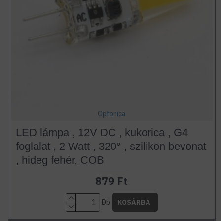
Optonica
LED lámpa , 12V DC , kukorica , G4
foglalat , 2 Watt , 320° , szilikon bevonat
, hideg fehér, COB
879 Ft
Db
KOSÁRBA