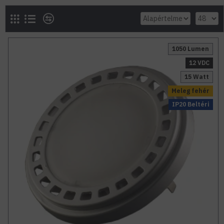
1050 Lumen
12 VDC
15 Watt
Meleg fehér
IP20 Beltéri