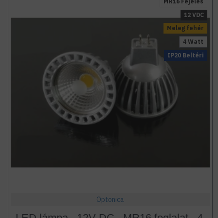
MR16 Fejelés
12 VDC
Meleg fehér
4 Watt
IP20 Beltéri
Optonica
LED lámpa , 12V DC , MR16 foglalat , 4