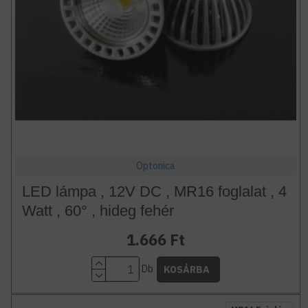
Optonica
LED lámpa , 12V DC , MR16 foglalat , 4
Watt , 60° , hideg fehér
1.666 Ft
Db
KOSÁRBA