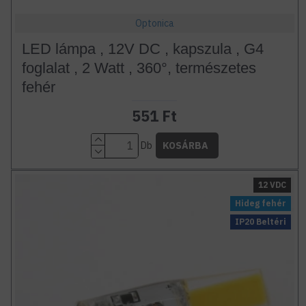
Optonica
LED lámpa , 12V DC , kapszula , G4
foglalat , 2 Watt , 360°, természetes
fehér
551 Ft
Db
KOSÁRBA
12 VDC
Hideg fehér
IP20 Beltéri