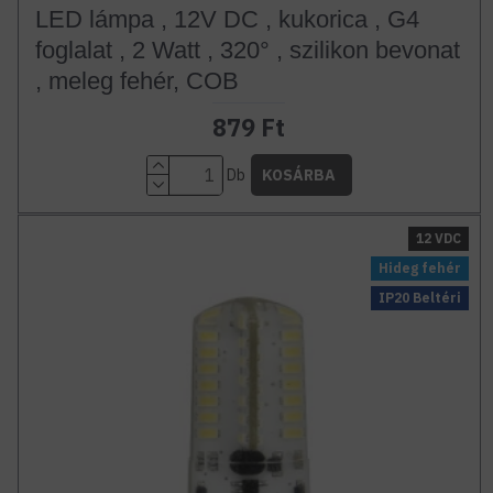
LED lámpa , 12V DC , kukorica , G4
foglalat , 2 Watt , 320° , szilikon bevonat
, meleg fehér, COB
879 Ft
Db
KOSÁRBA
12 VDC
Hideg fehér
IP20 Beltéri