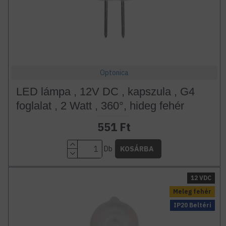
Optonica
LED lámpa , 12V DC , kapszula , G4
foglalat , 2 Watt , 360°, hideg fehér
551 Ft
Db
KOSÁRBA
12 VDC
Meleg fehér
IP20 Beltéri