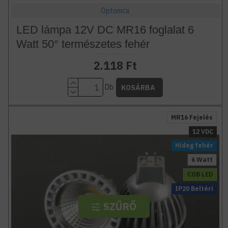
Optonica
LED lámpa 12V DC MR16 foglalat 6
Watt 50° természetes fehér
2.118 Ft
Db
KOSÁRBA
MR16 Fejelés
12 VDC
Hideg fehér
6 Watt
COB LED
IP20 Beltéri
SZŰRŐ