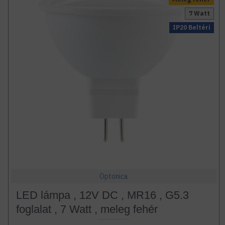
7 Watt
IP20 Beltéri
Optonica
LED lámpa , 12V DC , MR16 , G5.3
foglalat , 7 Watt , meleg fehér