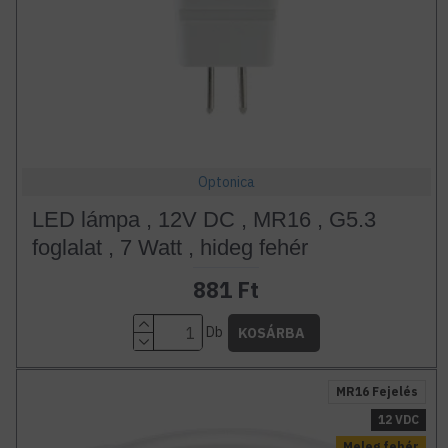
Optonica
LED lámpa , 12V DC , MR16 , G5.3
foglalat , 7 Watt , hideg fehér
881 Ft
Db
KOSÁRBA
MR16 Fejelés
12 VDC
Meleg fehér