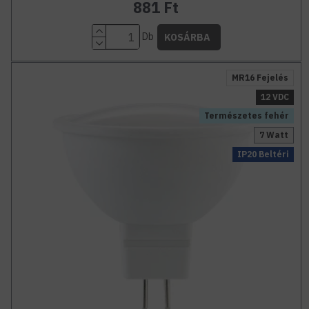
881 Ft
Db
KOSÁRBA
MR16 Fejelés
12 VDC
Természetes fehér
7 Watt
IP20 Beltéri