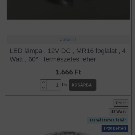
Optonica
LED lámpa , 12V DC , MR16 foglalat , 4
Watt , 60° , természetes fehér
1.666 Ft
Db
KOSÁRBA
Ezüst
15 Watt
Természetes fehér
IP20 Beltéri