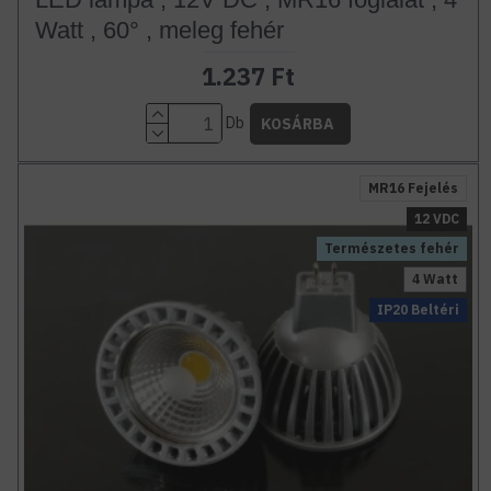
Watt , 60° , meleg fehér
1.237 Ft
Db
KOSÁRBA
MR16 Fejelés
12 VDC
Természetes fehér
4 Watt
IP20 Beltéri