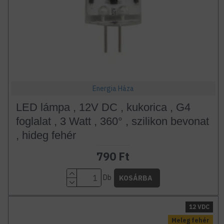
Energia Háza
LED lámpa , 12V DC , kukorica , G4
foglalat , 3 Watt , 360° , szilikon bevonat
, hideg fehér
790 Ft
Db
KOSÁRBA
12 VDC
Meleg fehér