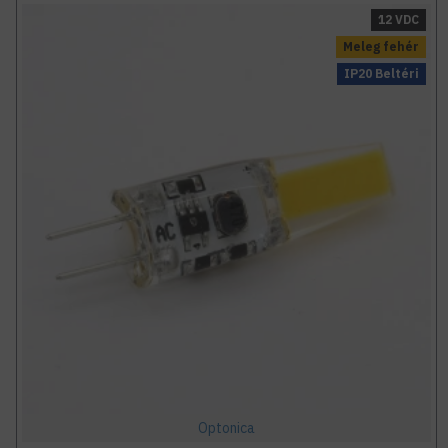
12 VDC
Meleg fehér
IP20 Beltéri
Optonica