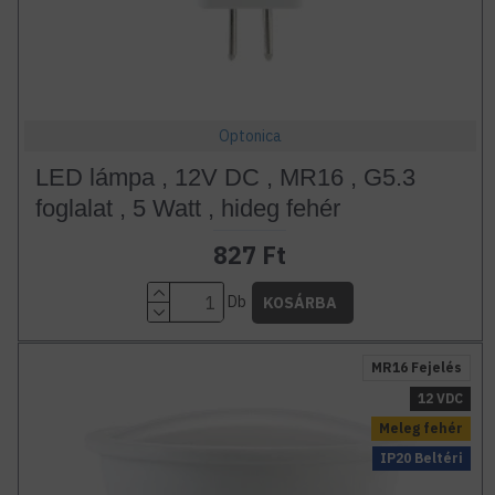
Optonica
LED lámpa , 12V DC , MR16 , G5.3
foglalat , 5 Watt , hideg fehér
827 Ft
Db
KOSÁRBA
MR16 Fejelés
12 VDC
Meleg fehér
IP20 Beltéri