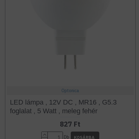
Optonica
LED lámpa , 12V DC , MR16 , G5.3
foglalat , 5 Watt , meleg fehér
827 Ft
Db
KOSÁRBA