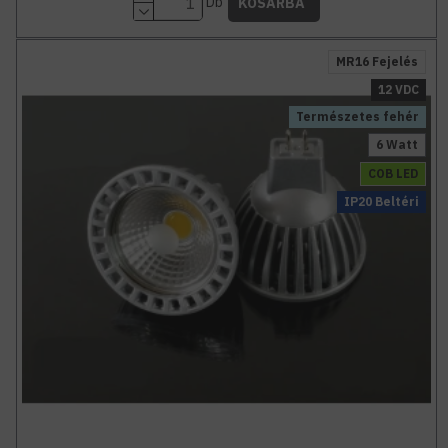
Db
KOSÁRBA
MR16 Fejelés
12 VDC
Természetes fehér
6 Watt
COB LED
IP20 Beltéri