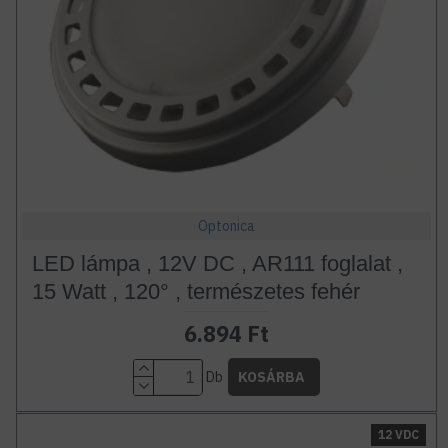
Optonica
LED lámpa , 12V DC , AR111 foglalat ,
15 Watt , 120° , természetes fehér
6.894 Ft
Db
KOSÁRBA
12 VDC