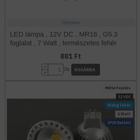
Optonica
LED lámpa , 12V DC , MR16 , G5.3
foglalat , 7 Watt , természetes fehér
881 Ft
Db
KOSÁRBA
MR16 Fejelés
12 VDC
Hideg fehér
4 Watt
IP20 Beltéri