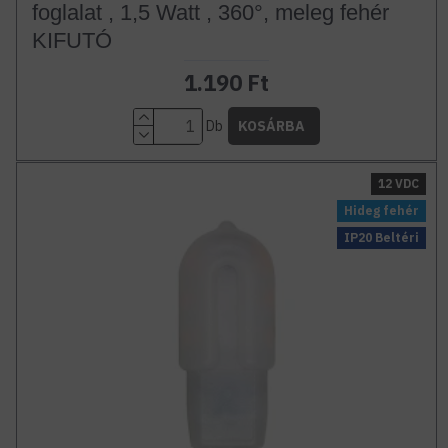
foglalat , 1,5 Watt , 360°, meleg fehér
KIFUTÓ
1.190 Ft
Db
KOSÁRBA
12 VDC
Hideg fehér
IP20 Beltéri