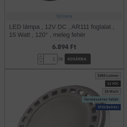
Optonica
LED lámpa , 12V DC , AR111 foglalat ,
15 Watt , 120° , meleg fehér
6.894 Ft
Db
KOSÁRBA
1050 Lumen
12 VDC
15 Watt
Természetes fehér
IP20 Beltéri