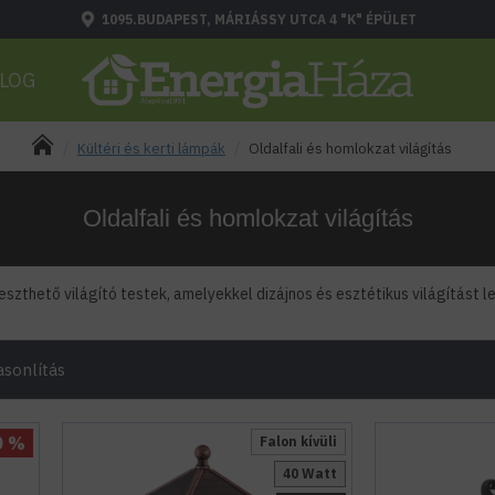
1095.BUDAPEST, MÁRIÁSSY UTCA 4 "K" ÉPÜLET
LOG
Kültéri és kerti lámpák
Oldalfali és homlokzat világítás
Oldalfali és homlokzat világítás
szthető világító testek, amelyekkel dizájnos és esztétikus világítást leh
sonlítás
0 %
Falon kívüli
40 Watt