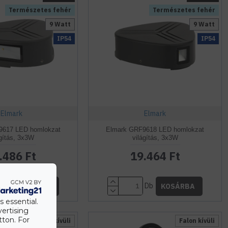
Természetes fehér
Természetes fehér
9 Watt
9 Watt
IP54
IP54
Elmark
Elmark
9617 LED homlokzat
Elmark GRF9618 LED homlokzat
ágítás, 3x3W
világítás, 3x3W
.486 Ft
19.464 Ft
Db
Db
KOSÁRBA
KOSÁRBA
s essential.
vertising
tton. For
Falon kívüli
Falon kívüli