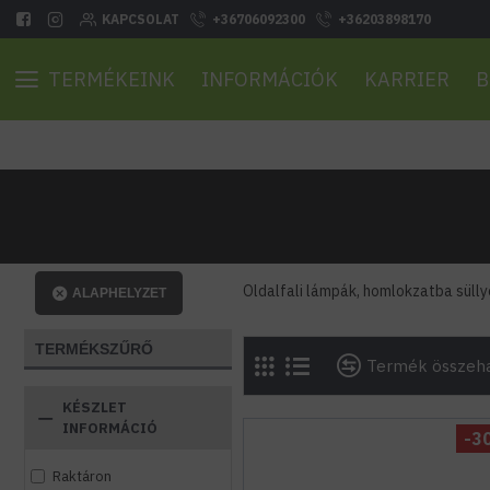
KAPCSOLAT
+36706092300
+36203898170
TERMÉKEINK
INFORMÁCIÓK
KARRIER
B
Oldalfali lámpák, homlokzatba süllye
ALAPHELYZET
TERMÉKSZŰRŐ
Termék összeha
KÉSZLET
INFORMÁCIÓ
-3
Raktáron