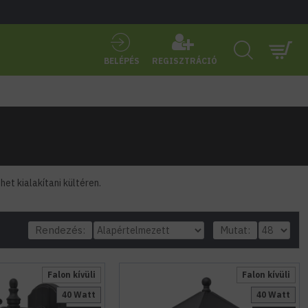
BELÉPÉS
REGISZTRÁCIÓ
et kialakítani kültéren.
Rendezés:
Mutat:
Falon kívüli
Falon kívüli
40 Watt
40 Watt