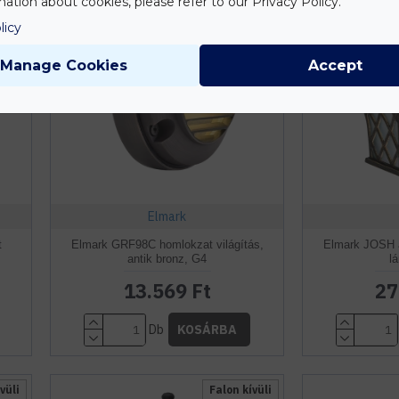
ation about cookies, please refer to our Privacy Policy.
Volt
12 VDC
licy
ehér
Watt
Manage Cookies
Accept
IP54
Elmark
t
Elmark GRF98C homlokzat világítás,
Elmark JOSH an
antik bronz, G4
l
13.569 Ft
27
Db
KOSÁRBA
vüli
Falon kívüli