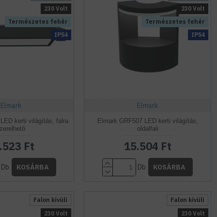
230 Volt
230 Volt
Természetes fehér
Természetes fehér
IP54
IP54
Elmark
Elmark
D kerti világítás, falra
Elmark GRF507 LED kerti világítás,
zerelhető
oldalfali
.523 Ft
15.504 Ft
Db
Db
KOSÁRBA
KOSÁRBA
Falon kívüli
Falon kívüli
230 Volt
230 Volt