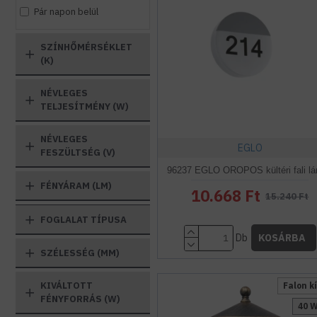
Pár napon belül
SZÍNHŐMÉRSÉKLET
(K)
NÉVLEGES
TELJESÍTMÉNY (W)
NÉVLEGES
EGLO
FESZÜLTSÉG (V)
96237 EGLO OROPOS kültéri fali l
FÉNYÁRAM (LM)
10.668 Ft
15.240 Ft
FOGLALAT TÍPUSA
Db
KOSÁRBA
SZÉLESSÉG (MM)
KIVÁLTOTT
Falon kí
FÉNYFORRÁS (W)
40 