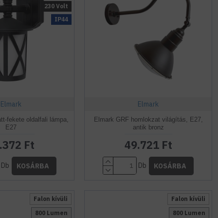
230 Volt
IP44
Elmark
Elmark
-fekete oldalfali lámpa,
Elmark GRF homlokzat világítás, E27,
E27
antik bronz
.372 Ft
49.721 Ft
Db
Db
KOSÁRBA
KOSÁRBA
Falon kívüli
Falon kívüli
800 Lumen
800 Lumen