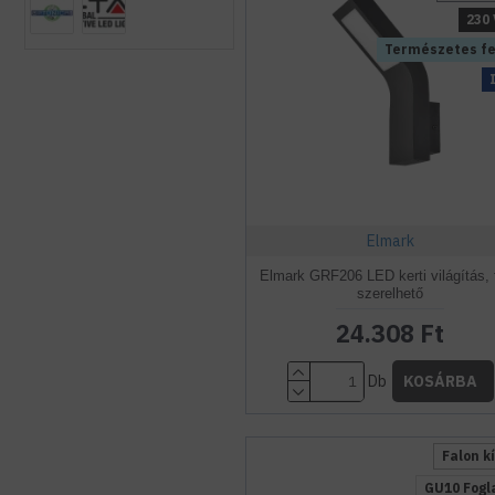
230 
Természetes f
Elmark
Elmark GRF206 LED kerti világítás, 
szerelhető
24.308 Ft
Db
KOSÁRBA
Falon kí
GU10 Fogl