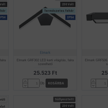
Volt
230 Volt
ehér
Természetes fehér
IP54
IP54
Elmark
falra
Elmark GRF302 LED kerti világítás, falra
Elmark GRF506 LE
szerelhető
s
25.523 Ft
25
Db
KOSÁRBA
Süllyesztett
vüli
230 Volt
alat