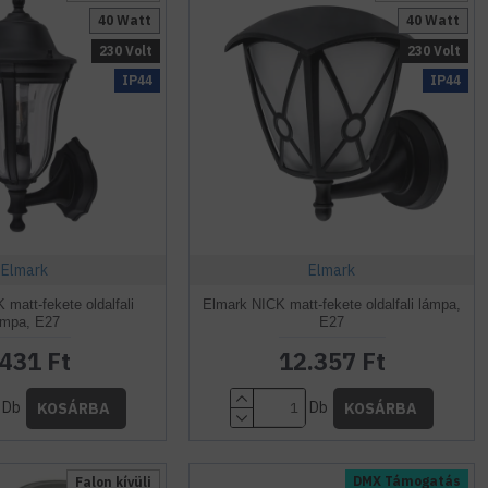
40 Watt
40 Watt
230 Volt
230 Volt
IP44
IP44
Elmark
Elmark
matt-fekete oldalfali
Elmark NICK matt-fekete oldalfali lámpa,
ámpa, E27
E27
.431 Ft
12.357 Ft
Db
Db
KOSÁRBA
KOSÁRBA
DMX Támogatás
Falon kívüli