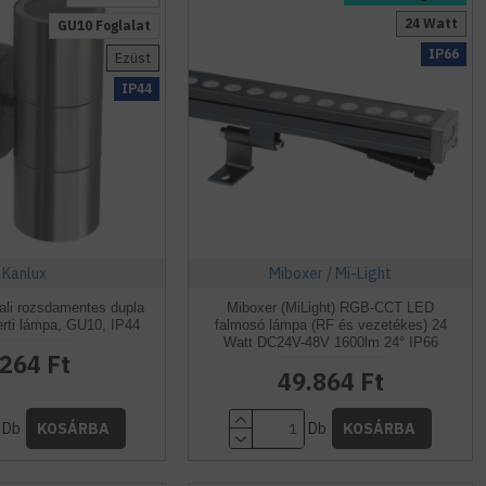
24 Watt
GU10 Foglalat
IP66
Ezüst
IP44
Kanlux
Miboxer / Mi-Light
fali rozsdamentes dupla
Miboxer (MiLight) RGB-CCT LED
erti lámpa, GU10, IP44
falmosó lámpa (RF és vezetékes) 24
Watt DC24V-48V 1600lm 24° IP66
.264 Ft
49.864 Ft
Db
Db
KOSÁRBA
KOSÁRBA