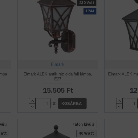
230 Volt
IP44
Elmark
ámpa
Elmark ALEK antik réz oldalfali lámpa,
Elmark ALEK matt
E27
15.505 Ft
12
Db
KOSÁRBA
vüli
Falon kívüli
Watt
40 Watt