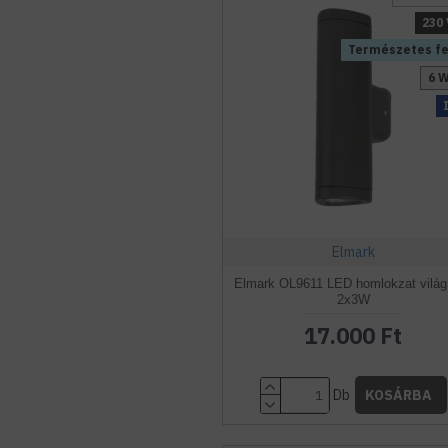
230 
Természetes f
6 
Elmark
Elmark OL9611 LED homlokzat világí
2x3W
17.000 Ft
Db
KOSÁRBA