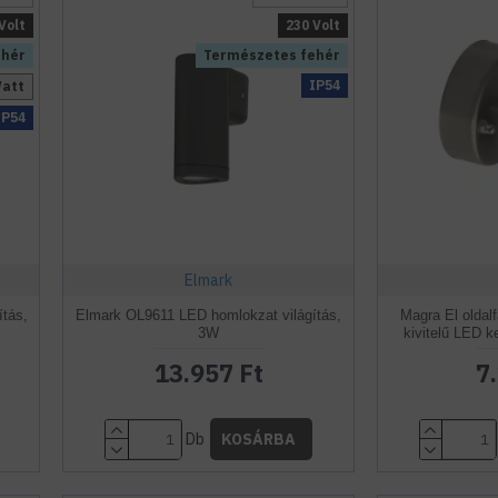
Volt
230 Volt
ehér
Természetes fehér
IP54
Watt
IP54
Elmark
tás,
Elmark OL9611 LED homlokzat világítás,
Magra El oldal
3W
kivitelű LED k
13.957 Ft
7
Db
KOSÁRBA