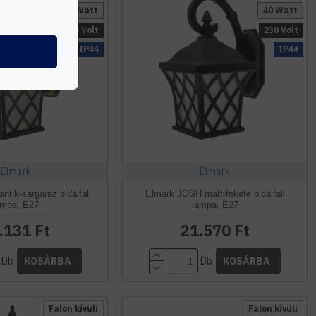
40 Watt
40 Watt
230 Volt
230 Volt
IP44
IP44
Elmark
Elmark
tik-sárgaréz oldalfali
Elmark JOSH matt-fekete oldalfali
ámpa, E27
lámpa, E27
.131 Ft
21.570 Ft
Db
Db
KOSÁRBA
KOSÁRBA
Falon kívüli
Falon kívüli