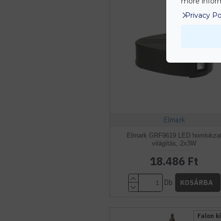
more inform
230 
Privacy Po
Természetes f
6 
Elmark
Elmark GRF9619 LED homlokza
világítás, 2x3W
18.486 Ft
Db
KOSÁRBA
Falon kí