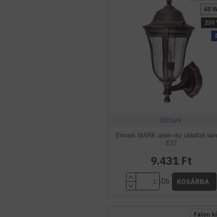
40 
230 
Elmark
Elmark MARK antik-réz oldalfali lá
E27
9.431 Ft
Db
KOSÁRBA
Falon kí