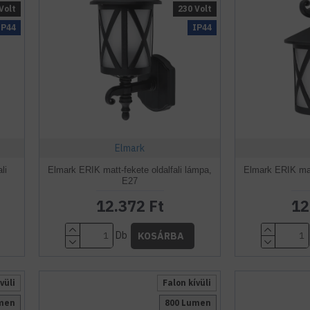
Volt
230 Volt
IP44
IP44
Elmark
li
Elmark ERIK matt-fekete oldalfali lámpa,
Elmark ERIK matt
E27
12.372 Ft
12
Db
KOSÁRBA
vüli
Falon kívüli
umen
800 Lumen