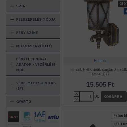
230 
SZÍN
FELSZERELÉS MÓDJA
FÉNY SZÍNE
MOZGÁSÉRZÉKELŐ
FÉNYTECHNIKAI
Elmark
ADATOK > VEZÉRLÉSI
Elmark ERIK antik sárgaréz oldalfa
MÓD
lámpa, E27
15.505 Ft
VÉDELMI BESOROLÁS
(IP)
Db
KOSÁRBA
GYÁRTÓ
Falon kí
800 L