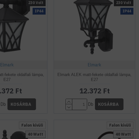
230 Volt
230 Volt
IP44
IP44
Elmark
Elmark
-fekete oldalfali lámpa,
Elmark ALEK matt-fekete oldalfali lámpa,
E27
E27
.372 Ft
12.372 Ft
Db
Db
KOSÁRBA
KOSÁRBA
Falon kívüli
Falon kívüli
40 Watt
40 Watt