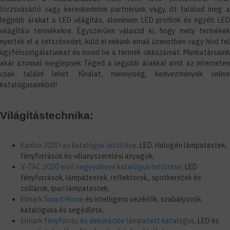
törzsvásárló vagy kereskedelmi partnerünk vagy, itt találod meg a
legjobb árakat a LED világítás, alumínium LED profilok és egyéb LED
világítási termékekre. Egyszerűen válaszd ki, hogy mely termékek
nyerték el a tetszésedet, küld el nekünk email üzenetben vagy hívd fel
ügyfélszolgálatunkat és mond be a termék cikkszámát. Munkatársaink
akár azonnal meglepnek Téged a legjobb árakkal amit az interneten
csak találni lehet. Kínálat, mennyiség, kedvezmények online
katalógusainkból!
Világítástechnika:
Kanlux 2020-as katalógus letöltése
, LED, Halogén lámpatestek,
fényforrások és villanyszerelési anyagok,
V-TAC 2020 első negyedéves katalógus letöltése,
LED
fényforrások, lámpatestek, reflektorok,, spotkeretek és
csillárok, ipari lámpatestek,
Elmark Smart Home
és intelligens vezérlők, szabályozók
katalógusa és segédlete,
Elmark fényforrás és dekorációs lámpatest katalógus
, LED és