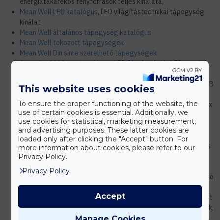
energiatakarékos fényforrások teljes kínálata,
Mean Well LED katalógus
, LED világítástechnikai tápegység
kínálat
Mean Well általános tápegység katalógus
Mean Well tokozott tápegységek
Mean Well Din sínre szerelhető tápegységek
Optonica 2018 - as katalógus,
LED fényforrások, LED panelek,
Design csillárok és ipari lámpatestek,
Mi-Light katalógus letöltése,
LED szalag vezérlők, CCT és RGB
This website uses cookies
CCT lámpatestek, reflektorok,
To ensure the proper functioning of the website, the
Inels intelligens otthonok rádiós katalógus letöltése,
Komplex
use of certain cookies is essential. Additionally, we
villanyszerelési megoldások, automatizált otthon és épület
use cookies for statistical, marketing measurement,
kialakítása utólagosan
and advertising purposes. These latter cookies are
Inels intelligens otthonok vezetékes katalógus letöltése,
loaded only after clicking the "Accept" button. For
Komplex villanyszerelési megoldások, automatizált otthon és
more information about cookies, please refer to our
épület kialakítása
Privacy Policy.
Logus kapcsolócsalád letöltése,
Inels rendszerekhez is
Privacy Policy
kompatibilis minőségi kapcsolócsalád szabadon összeállítható
konfigurációk,
Accept
Rábalux lámpa és csillár katalógus letöltése,
Teljes lámpatest
katalógus, oldalfali, olvasó, nappali és egyéb lámpák, csillárok,
Philips HUE
okos világítás, LED égők, lámpák, csillárok, design,
Manage Cookies