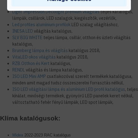
teljes termék katalógus 2017,
Light Impression Decolight prémium világítás
teljes katalógus,
lámpák, csillárok, LED szalagok, kiegészítők, vezérlők,
Led profiles alumínium profilok
LED szalag világításhoz,
INESA LED
világítás katalógus,
SLV BIG WHITE
teljes lámpa, csillár, otthon és üzleti világítás
katalógus,
Brumberg lámpa és világítás
katalógus 2018,
VitaLED okos világítás
katalógus 2018,
RZB Otthon és Kert
katalógus,
RENDL
világítás és lámpa katalógus,
ISO LED Mini AMP
csatlakozóval szerelt termékek katalógusa,
minden amit magad tudsz összeszerelni forrasztás nélkül,
ISO LED világítási lámpa és alumínium LED profil katalógus
, teljes
kínálat, minőségi termékek, gyönyörű LED panelek keret nélkül,
változtatható fehér fényű lámpák, LED spot lámpák,
Klíma katalógusok:
Midea
2022-2023 RAC katalógus