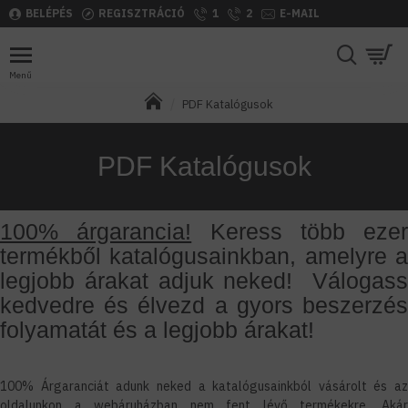
BELÉPÉS
REGISZTRÁCIÓ
1
2
E-MAIL
PDF Katalógusok
PDF Katalógusok
100% árgarancia!
Keress több ezer
termékből katalógusainkban, amelyre a
legjobb árakat adjuk neked! Válogass
kedvedre és élvezd a gyors beszerzés
folyamatát és a legjobb árakat!
100% Árgaranciát adunk neked a katalógusainkból vásárolt és az
oldalunkon a webáruházban nem fent lévő termékekre. Akár