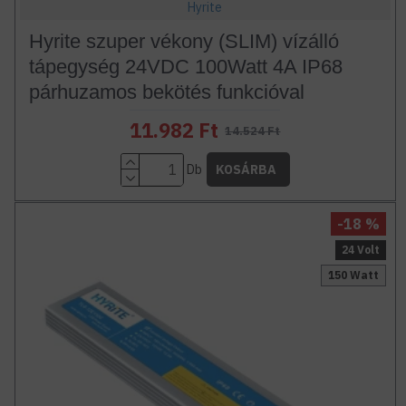
Hyrite
Hyrite szuper vékony (SLIM) vízálló
tápegység 24VDC 100Watt 4A IP68
párhuzamos bekötés funkcióval
11.982 Ft
14.524 Ft
Db
KOSÁRBA
-18 %
24 Volt
150 Watt