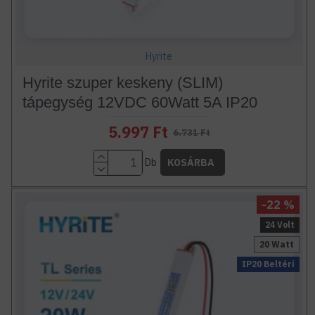
Hyrite
Hyrite szuper keskeny (SLIM)
tápegység 12VDC 60Watt 5A IP20
5.997 Ft
6.731 Ft
Db
KOSÁRBA
-22 %
24 Volt
20 Watt
IP20 Beltéri