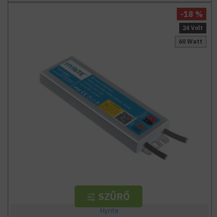
-18 %
24 Volt
60 Watt
SZŰRŐ
Hyrite