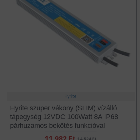
Hyrite
Hyrite szuper vékony (SLIM) vízálló
tápegység 12VDC 100Watt 8A IP68
párhuzamos bekötés funkcióval
11.982 Ft
14.524 Ft