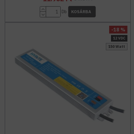
Db
KOSÁRBA
-18 %
12 VDC
150 Watt