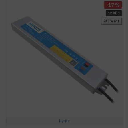
-17 %
12 VDC
240 Watt
Hyrite