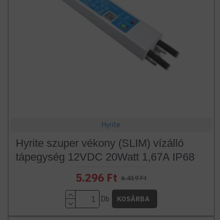
Hyrite
Hyrite szuper vékony (SLIM) vízálló
tápegység 12VDC 20Watt 1,67A IP68
5.296 Ft
6.419 Ft
Db
KOSÁRBA