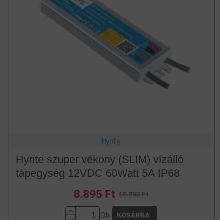
Hyrite
Hyrite szuper vékony (SLIM) vízálló
tápegység 12VDC 60Watt 5A IP68
8.895 Ft
10.782 Ft
Db
KOSÁRBA