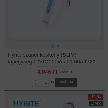
Hyrite
Hyrite szuper keskeny (SLIM)
tápegység 12VDC 20Watt 1.66A IP20
4.046 Ft
4.597 Ft
Db
KOSÁRBA
-11 %
12 VDC