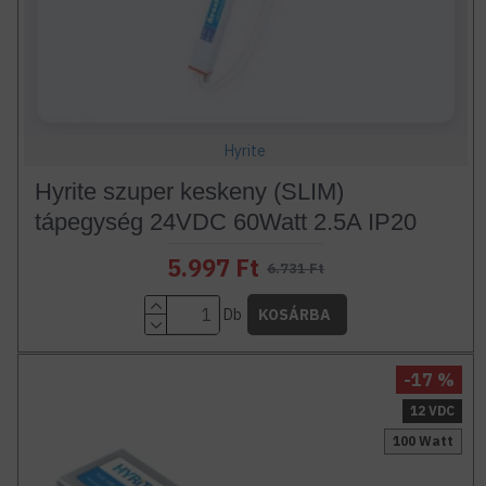
Hyrite
Hyrite szuper keskeny (SLIM)
tápegység 24VDC 60Watt 2.5A IP20
5.997 Ft
6.731 Ft
Db
KOSÁRBA
-17 %
12 VDC
100 Watt