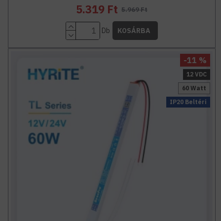
5.319 Ft
5.969 Ft
Db
KOSÁRBA
-11 %
12 VDC
60 Watt
IP20 Beltéri