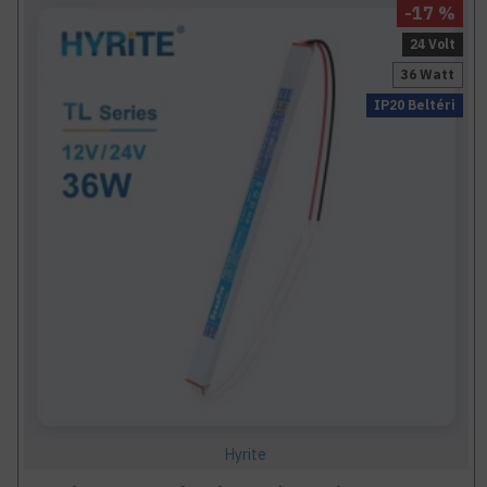
-17 %
24 Volt
36 Watt
IP20 Beltéri
Hyrite