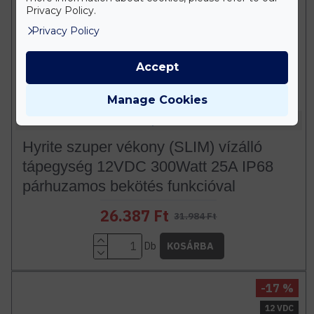
Privacy Policy.
Privacy Policy
Accept
Manage Cookies
Hyrite
Hyrite szuper vékony (SLIM) vízálló
tápegység 12VDC 300Watt 25A IP68
párhuzamos bekötés funkcióval
26.387 Ft
31.984 Ft
Db
KOSÁRBA
-17 %
12 VDC