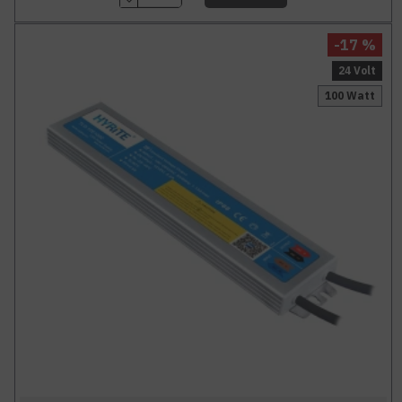
-17 %
24 Volt
100 Watt