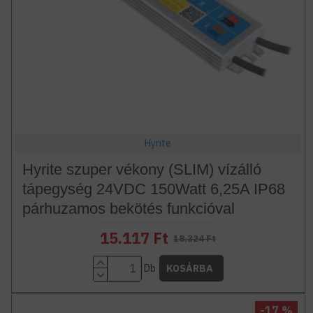
Hyrite
Hyrite szuper vékony (SLIM) vízálló
tápegység 24VDC 150Watt 6,25A IP68
párhuzamos bekötés funkcióval
15.117 Ft
18.324 Ft
Db
KOSÁRBA
-17 %