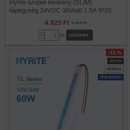
Hyrite szuper keskeny (SLIM)
tápegység 24VDC 36Watt 1.5A IP20
4.925 Ft
5.969 Ft
Db
KOSÁRBA
-11 %
24 Volt
60 Watt
IP20 Beltéri