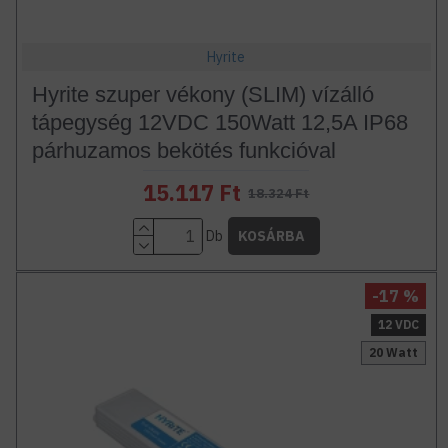
Hyrite
Hyrite szuper vékony (SLIM) vízálló
tápegység 12VDC 150Watt 12,5A IP68
párhuzamos bekötés funkcióval
15.117 Ft
18.324 Ft
Db
KOSÁRBA
-17 %
12 VDC
20 Watt