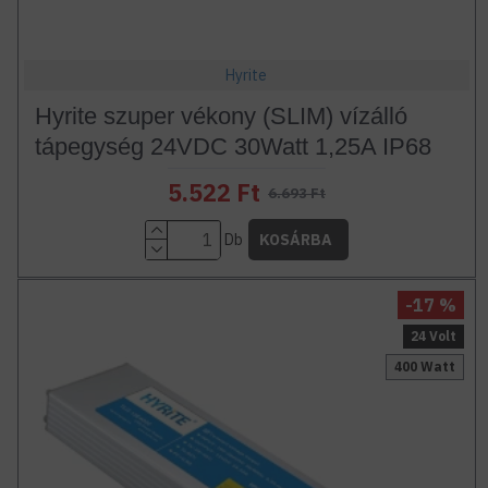
Hyrite
Hyrite szuper vékony (SLIM) vízálló
tápegység 24VDC 30Watt 1,25A IP68
5.522 Ft
6.693 Ft
Db
KOSÁRBA
-17 %
24 Volt
400 Watt