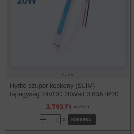
Hyrite
Hyrite szuper keskeny (SLIM)
tápegység 24VDC 20Watt 0.83A IP20
3.793 Ft
4.877 Ft
Db
KOSÁRBA