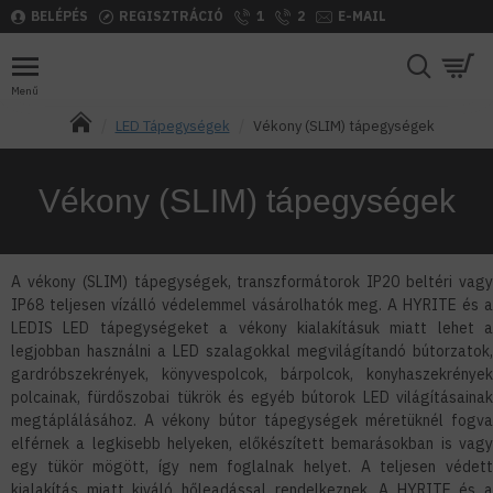
BELÉPÉS
REGISZTRÁCIÓ
1
2
E-MAIL
LED Tápegységek
Vékony (SLIM) tápegységek
Vékony (SLIM) tápegységek
A vékony (SLIM) tápegységek, transzformátorok IP20 beltéri vagy
IP68 teljesen vízálló védelemmel vásárolhatók meg. A HYRITE és a
LEDIS LED tápegységeket a vékony kialakításuk miatt lehet a
legjobban használni a LED szalagokkal megvilágítandó bútorzatok,
gardróbszekrények, könyvespolcok, bárpolcok, konyhaszekrények
polcainak, fürdőszobai tükrök és egyéb bútorok LED világításainak
megtáplálásához. A vékony bútor tápegységek méretüknél fogva
elférnek a legkisebb helyeken, előkészített bemarásokban is vagy
egy tükör mögött, így nem foglalnak helyet. A teljesen védett
kialakítás miatt kiváló hőleadással rendelkeznek. A HYRITE és a