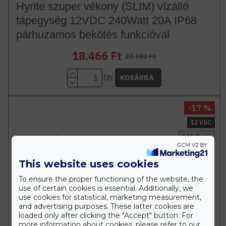
Hyrite szuper vékony (SLIM) vízálló
tápegység 12VDC 240Watt 20A IP68
párhuzamos bekötés funkcióval
18.466 Ft
22.382 Ft
Db
KOSÁRBA
-17 %
12 VDC
300 Watt
This website uses cookies
To ensure the proper functioning of the website, the
use of certain cookies is essential. Additionally, we
use cookies for statistical, marketing measurement,
and advertising purposes. These latter cookies are
loaded only after clicking the "Accept" button. For
more information about cookies, please refer to our