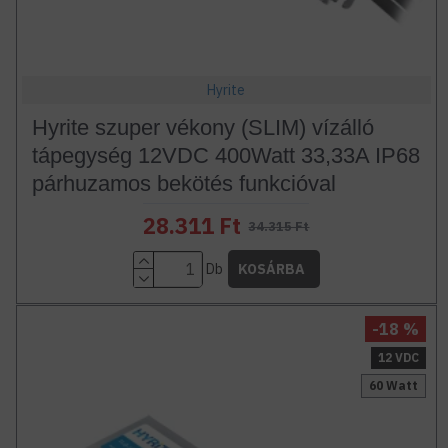
Hyrite
Hyrite szuper vékony (SLIM) vízálló
tápegység 12VDC 400Watt 33,33A IP68
párhuzamos bekötés funkcióval
28.311 Ft
34.315 Ft
Db
KOSÁRBA
-18 %
12 VDC
60 Watt