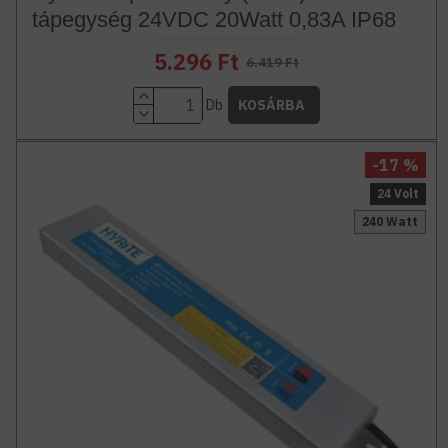
tápegység 24VDC 20Watt 0,83A IP68
5.296 Ft
6.419 Ft
Db
KOSÁRBA
-17 %
24 Volt
240 Watt