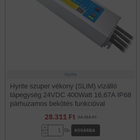
Hyrite
Hyrite szuper vékony (SLIM) vízálló
tápegység 24VDC 400Watt 16,67A IP68
párhuzamos bekötés funkcióval
28.311 Ft
34.315 Ft
Db
KOSÁRBA