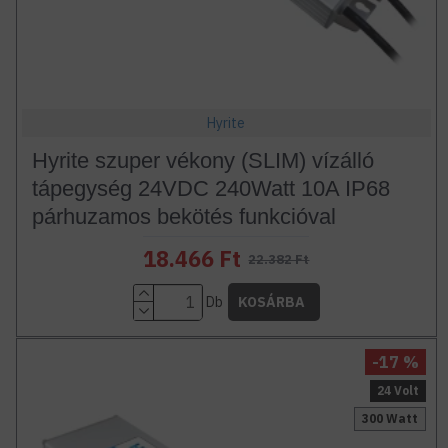
Hyrite
Hyrite szuper vékony (SLIM) vízálló
tápegység 24VDC 240Watt 10A IP68
párhuzamos bekötés funkcióval
18.466 Ft
22.382 Ft
Db
KOSÁRBA
-17 %
24 Volt
300 Watt