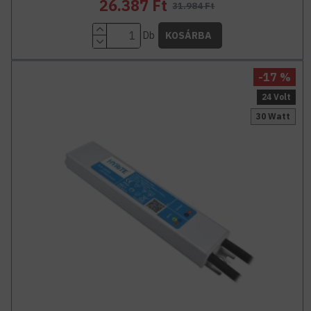
26.387 Ft
31.984 Ft
Db
KOSÁRBA
-17 %
24 Volt
30 Watt