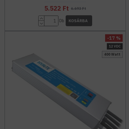
5.522 Ft
6.693 Ft
Db
KOSÁRBA
-17 %
12 VDC
400 Watt