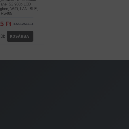
Panel S2 960p LCD
Zigbee, WiFi, LAN, BLE,
RS485
5 Ft
159.258 Ft
Db
KOSÁRBA