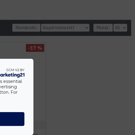
Rendezés:
Mutat:
-17 %
s essential.
vertising
tton. For
HUGOLED
a Smart Okosotthon