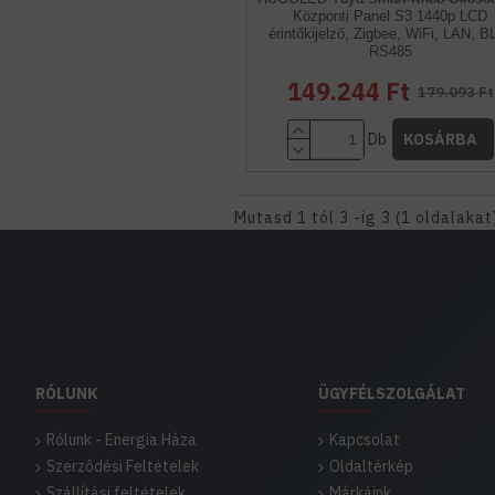
Központi Panel S3 1440p LCD
érintőkijelző, Zigbee, WiFi, LAN, B
RS485
149.244 Ft
179.093 Ft
Db
KOSÁRBA
Mutasd 1 tól 3 -ig 3 (1 oldalakat
RÓLUNK
ÜGYFÉLSZOLGÁLAT
Rólunk - Energia Háza
Kapcsolat
Szerződési Feltételek
Oldaltérkép
Szállítási feltételek
Márkáink