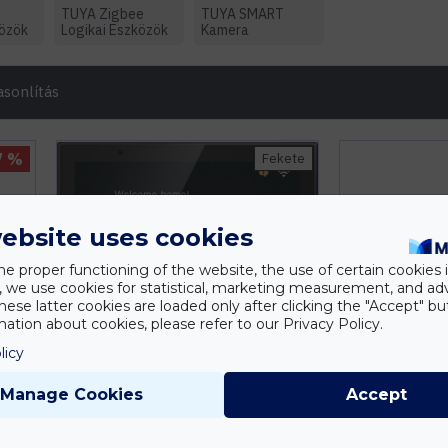
TUYA Zigbee
TUYA SMART
közök
Logikai Eszközök
Kamera
sonlítás
7 %
Fekete
ebsite uses cookies
he proper functioning of the website, the use of certain cookies i
y, we use cookies for statistical, marketing measurement, and ad
hese latter cookies are loaded only after clicking the "Accept" bu
ation about cookies, please refer to our Privacy Policy.
licy
Manage Cookies
Accept
HUGOLED
thon
HUGOLED Tuya Smart Okosotthon
HUGOLED Tuy