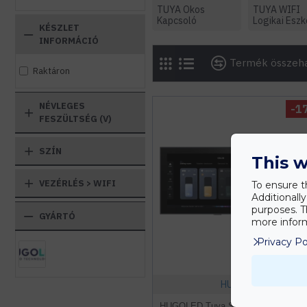
TUYA Okos
TUYA WIFI
Kapcsoló
Logikai Esz
KÉSZLET
INFORMÁCIÓ
Termék összeha
Raktáron
NÉVLEGES
-1
FESZÜLTSÉG (V)
SZÍN
This w
VEZÉRLÉS > WIFI
To ensure t
Additionall
purposes. T
GYÁRTÓ
more inform
Privacy Po
HUGOLED
HUGOLED Tuya Smart Knob Okosot