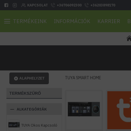
KAPCSOLAT
+36706092300
+36203898170
TERMÉKEINK
INFORMÁCIÓK
KARRIER
B
TUYA SMART HOME
ALAPHELYZET
TERMÉKSZŰRŐ
ALKATEGÓRIÁK
TUYA Okos Kapcsoló