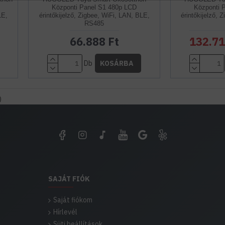
Központi Panel S1 480p LCD
Központi 
LE,
érintőkijelző, Zigbee, WiFi, LAN, BLE,
érintőkijelző, 
RS485
66.888 Ft
132.71
Db
KOSÁRBA
)
SAJÁT FIÓK
Saját fiókom
Hírlevél
Süti beállítások