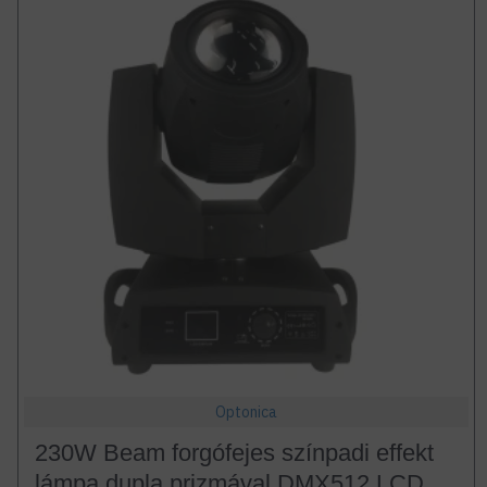
Optonica
230W Beam forgófejes színpadi effekt
lámpa dupla prizmával DMX512 LCD