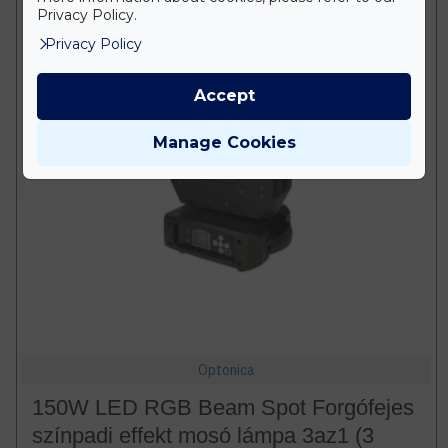
Privacy Policy.
Privacy Policy
Accept
Manage Cookies
Optonica
150W LED RGB Beam Spot Forgófejes
színpadi effekt mosó lámpa 3az1 (3