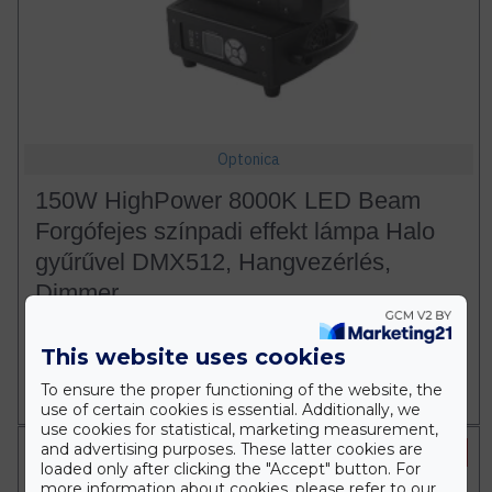
Optonica
150W HighPower 8000K LED Beam
Forgófejes színpadi effekt lámpa Halo
gyűrűvel DMX512, Hangvezérlés,
Dimmer
192.997 Ft
222.689 Ft
This website uses cookies
Db
KOSÁRBA
To ensure the proper functioning of the website, the
use of certain cookies is essential. Additionally, we
use cookies for statistical, marketing measurement,
and advertising purposes. These latter cookies are
-13 %
loaded only after clicking the "Accept" button. For
more information about cookies, please refer to our