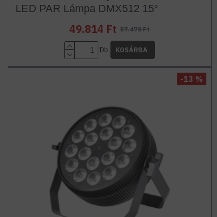
LED PAR Lámpa DMX512 15°
49.814 Ft
57.478 Ft
Db
KOSÁRBA
-13 %