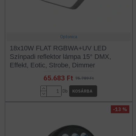
Optonica
18x10W FLAT RGBWA+UV LED
Színpadi reflektor lámpa 15° DMX,
Effekt, Eotic, Strobe, Dimmer
65.683 Ft
75.789 Ft
Db
KOSÁRBA
-13 %