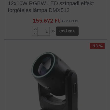
12x10W RGBW LED színpadi effekt
forgófejes lámpa DMX512
155.672 Ft
179.621 Ft
Db
KOSÁRBA
-13 %