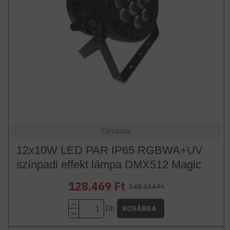
Optonica
12x10W LED PAR IP65 RGBWA+UV
színpadi effekt lámpa DMX512 Magic
128.469 Ft
148.234 Ft
Db
KOSÁRBA