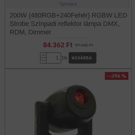
Optonica
200W (480RGB+240Fehér) RGBW LED
Strobe Színpadi reflektor lámpa DMX,
RDM, Dimmer
84.362 Ft
97.342 Ft
Db
KOSÁRBA
--296 %