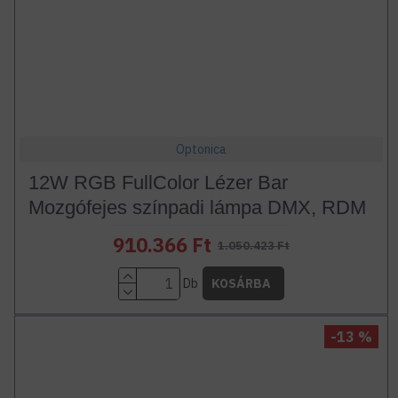
Optonica
12W RGB FullColor Lézer Bar
Mozgófejes színpadi lámpa DMX, RDM
910.366 Ft
1.050.423 Ft
Db
KOSÁRBA
-13 %