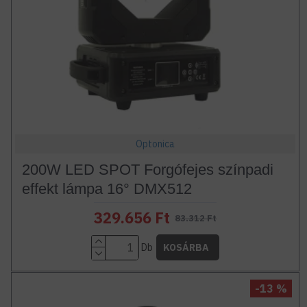
Optonica
200W LED SPOT Forgófejes színpadi
effekt lámpa 16° DMX512
329.656 Ft
83.312 Ft
Db
KOSÁRBA
-13 %