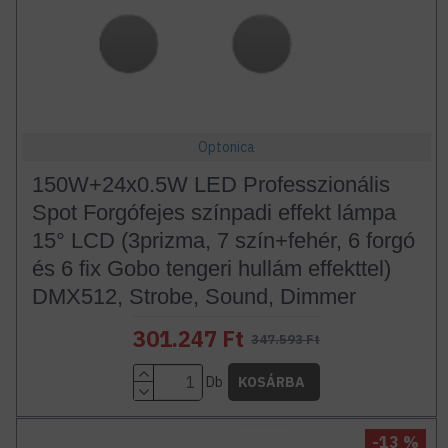
Optonica
150W+24x0.5W LED Professzionális
Spot Forgófejes színpadi effekt lámpa
15° LCD (3prizma, 7 szín+fehér, 6 forgó
és 6 fix Gobo tengeri hullám effekttel)
DMX512, Strobe, Sound, Dimmer
301.247 Ft
347.593 Ft
Db
KOSÁRBA
-13 %