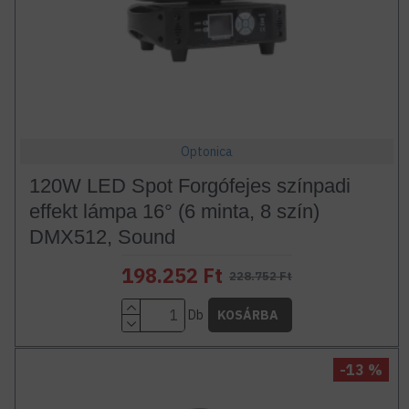
Optonica
120W LED Spot Forgófejes színpadi
effekt lámpa 16° (6 minta, 8 szín)
DMX512, Sound
198.252 Ft
228.752 Ft
Db
KOSÁRBA
-13 %