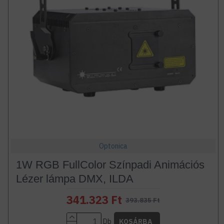
Optonica
1W RGB FullColor Színpadi Animációs
Lézer lámpa DMX, ILDA
341.323 Ft
393.835 Ft
Db
KOSÁRBA