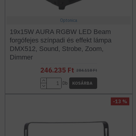
Optonica
19x15W AURA RGBW LED Beam
forgófejes színpadi és effekt lámpa
DMX512, Sound, Strobe, Zoom,
Dimmer
246.235 Ft
284.118 Ft
Db
KOSÁRBA
-13 %