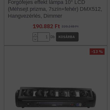
Forgófejes effekt lámpa 10° LCD
(Méhsejt prizma, 7szín+fehér) DMX512,
Hangvezérlés, Dimmer
190.882 Ft
220.248 Ft
Db
KOSÁRBA
-13 %