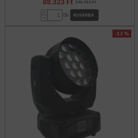
88.323 Ft
101.912 Ft
Db
KOSÁRBA
-13 %