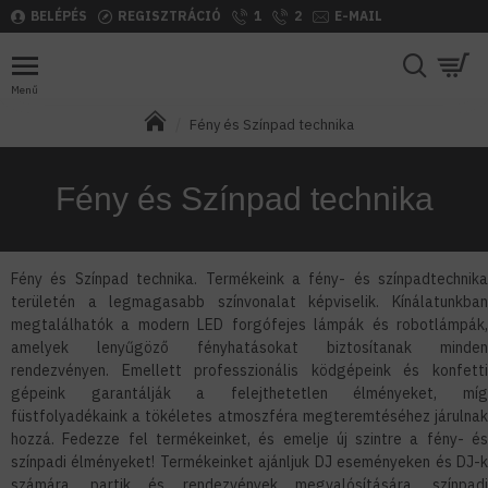
BELÉPÉS
REGISZTRÁCIÓ
1
2
E-MAIL
Fény és Színpad technika
Fény és Színpad technika
Fény és Színpad technika. Termékeink a fény- és színpadtechnika
területén a legmagasabb színvonalat képviselik. Kínálatunkban
megtalálhatók a modern LED forgófejes lámpák és robotlámpák,
amelyek lenyűgöző fényhatásokat biztosítanak minden
rendezvényen. Emellett professzionális ködgépeink és konfetti
gépeink garantálják a felejthetetlen élményeket, míg
füstfolyadékaink a tökéletes atmoszféra megteremtéséhez járulnak
hozzá. Fedezze fel termékeinket, és emelje új szintre a fény- és
színpadi élményeket! Termékeinket ajánljuk DJ eseményeken és DJ-k
számára, partik és rendezvények megvalósítására, színpadi