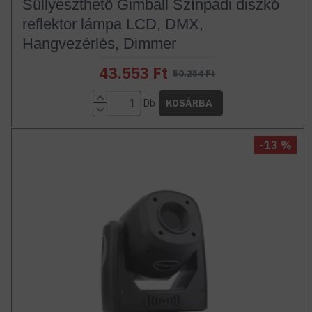
Süllyeszthető Gimball Színpadi diszkó
reflektor lámpa LCD, DMX,
Hangvezérlés, Dimmer
43.553 Ft
50.254 Ft
Db
KOSÁRBA
-13 %