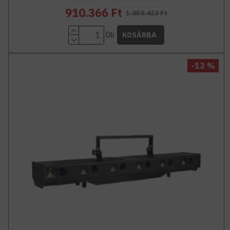
910.366 Ft
1.050.423 Ft
Db
KOSÁRBA
-13 %