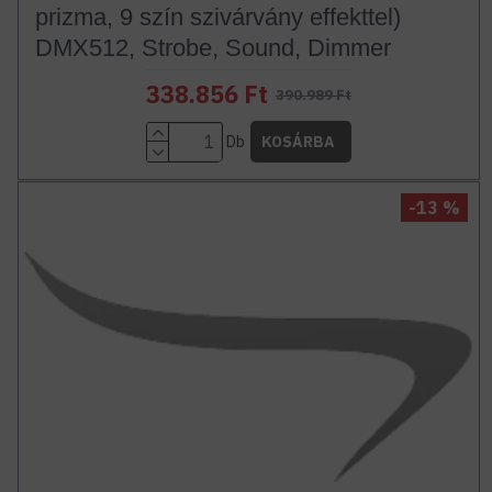
prizma, 9 szín szivárvány effekttel)
DMX512, Strobe, Sound, Dimmer
338.856 Ft
390.989 Ft
Db
KOSÁRBA
-13 %