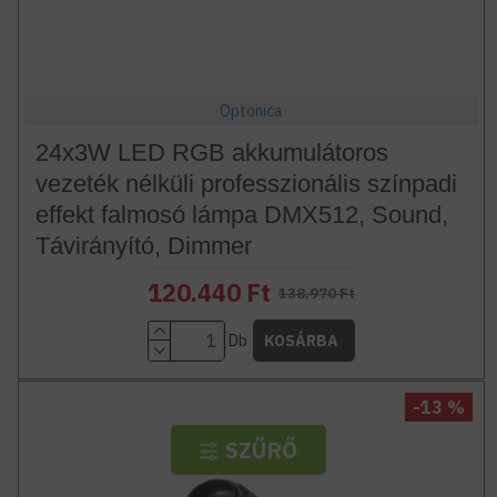
Optonica
24x3W LED RGB akkumulátoros
vezeték nélküli professzionális színpadi
effekt falmosó lámpa DMX512, Sound,
Távirányító, Dimmer
120.440 Ft
138.970 Ft
Db
KOSÁRBA
-13 %
SZŰRŐ