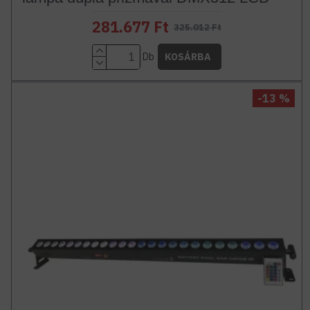
281.677 Ft
325.012 Ft
Db
KOSÁRBA
-13 %