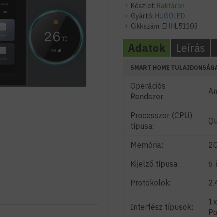
Készlet:
Raktáron
Gyártó:
HUGOLED
Cikkszám:
EHHL51103
Adatok
Leírás
SMART HOME TULAJDONSÁG
Operációs
An
Rendszer
Processzor (CPU)
Qu
típusa:
Memória:
2
Kijelző típusa:
6-
Protokolok:
2.
1x
Interfész típusok:
Po