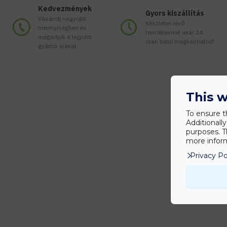
Kedvezmények
Gyors kiszállítás
Vásárolj nagyobb
Készleten lévő
mennyiségben és
termékeinket akár 24
megadjuk a legjobb
órán belül megkaphatod!
gyártói árakat.
This w
To ensure t
Additionall
purposes. T
more inform
Privacy Po