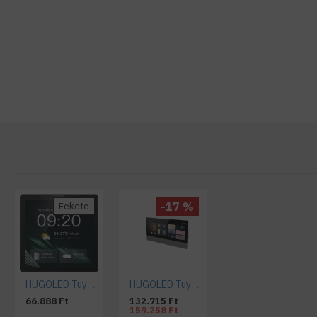
-17 %
Fekete
HUGOLED Tuya Smart Okosotthon Központi Panel S1 480p LCD érintőkijelző, Zigbee, WiFi, LAN, BLE, RS485
HUGOLED Tuya Smart Okosotthon Központi Panel S2 960p LCD érintőkijelző, Zigbee, WiFi, LAN, BLE, RS485
66.888 Ft
132.715 Ft
159.258 Ft