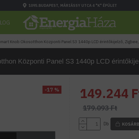
1095.BUDAPEST, MÁRIÁSSY UTCA 4 "K" ÉPÜLET
LOG
art Knob Okosotthon Központi Panel S3 1440p LCD érintőkijelző, Zigbee, 
on Központi Panel S3 1440p LCD érintőkijel
149.244 F
-17 %
179.093 Ft
Db
KOSÁR