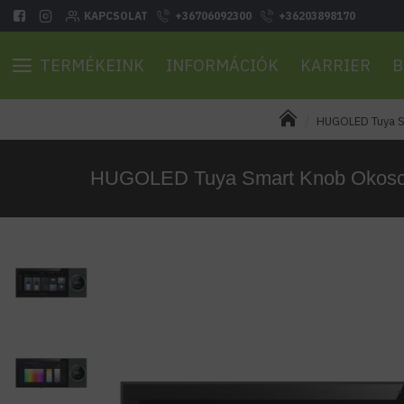
KAPCSOLAT
+36706092300
+36203898170
TERMÉKEINK
INFORMÁCIÓK
KARRIER
B
HUGOLED Tuya Sm
HUGOLED Tuya Smart Knob Okosotth