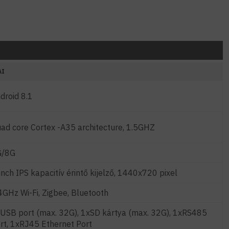
AI
droid 8.1
ad core Cortex -A35 architecture, 1.5GHZ
G/8G
inch IPS kapacitív érintő kijelző, 1440x720 pixel
4GHz Wi-Fi, Zigbee, Bluetooth
USB port (max. 32G), 1xSD kártya (max. 32G), 1xRS485
rt, 1xRJ45 Ethernet Port