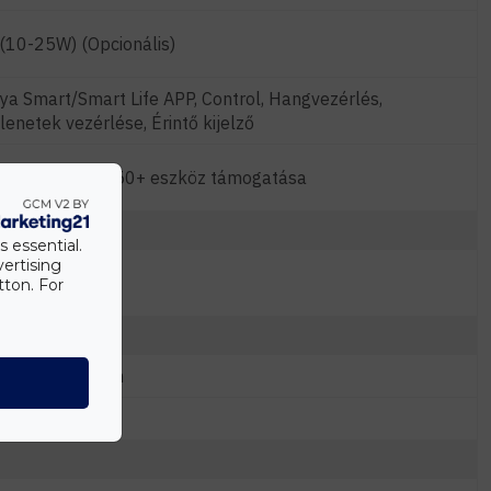
(10-25W) (Opcionális)
ya Smart/Smart Life APP, Control, Hangvezérlés,
lenetek vezérlése, Érintő kijelző
gbee gateway, 50+ eszköz támogatása
s essential.
vertising
0-240 VAC
tton. For
08x86x11.5 mm
tracit