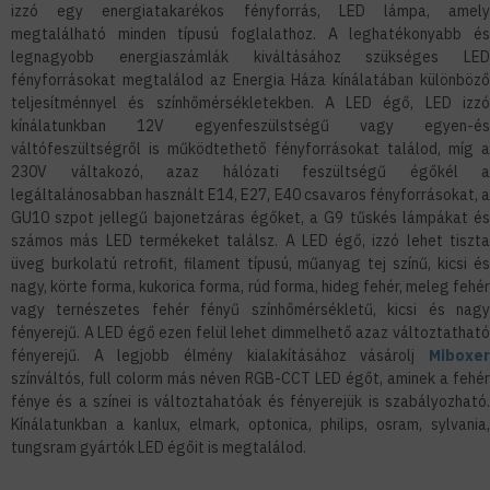
izzó egy energiatakarékos fényforrás, LED lámpa, amely
megtalálható minden típusú foglalathoz. A leghatékonyabb és
legnagyobb energiaszámlák kiváltásához szükséges LED
fényforrásokat megtalálod az Energia Háza kínálatában különböző
teljesítménnyel és színhőmérsékletekben. A LED égő, LED izzó
kínálatunkban 12V egyenfeszülstségű vagy egyen-és
váltófeszültségről is működtethető fényforrásokat találod, míg a
230V váltakozó, azaz hálózati feszültségű égőkél a
legáltalánosabban használt E14, E27, E40 csavaros fényforrásokat, a
GU10 szpot jellegű bajonetzáras égőket, a G9 tűskés lámpákat és
számos más LED termékeket találsz. A LED égő, izzó lehet tiszta
üveg burkolatú retrofit, filament típusú, műanyag tej színű, kicsi és
nagy, körte forma, kukorica forma, rúd forma, hideg fehér, meleg fehér
vagy ternészetes fehér fényű színhőmérsékletű, kicsi és nagy
fényerejű. A LED égő ezen felül lehet dimmelhető azaz változtatható
fényerejű. A legjobb élmény kialakításához vásárolj
Miboxer
színváltós, full colorm más néven RGB-CCT LED égőt, aminek a fehér
fénye és a színei is változtahatóak és fényerejük is szabályozható.
Kínálatunkban a kanlux, elmark, optonica, philips, osram, sylvania,
tungsram gyártók LED égőit is megtalálod.