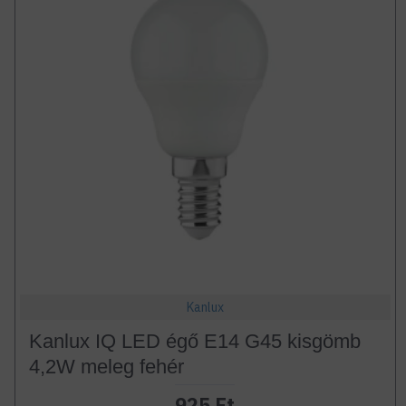
Kanlux
Kanlux IQ LED égő E14 G45 kisgömb
4,2W meleg fehér
925 Ft