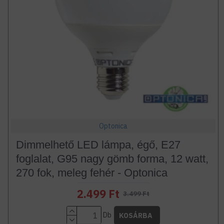
Optonica
Dimmelhető LED lámpa, égő, E27
foglalat, G95 nagy gömb forma, 12 watt,
270 fok, meleg fehér - Optonica
2.499 Ft
3.499 Ft
Db
KOSÁRBA