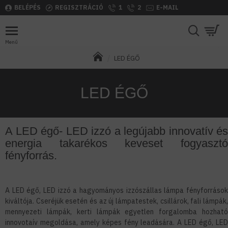
BELÉPÉS
REGISZTRÁCIÓ
1
2
E-MAIL
LED ÉGŐ
LED ÉGŐ
A LED égő- LED izzó a legújabb innovatív és
energia takarékos keveset fogyasztó
fényforrás.
A LED égő, LED izzó a hagyományos izzószállas lámpa fényforrások
kiváltója. Cseréjük esetén és az új lámpatestek, csillárok, fali lámpák,
mennyezeti lámpák, kerti lámpák egyetlen forgalomba hozható
innovotaív megoldása, amely képes fény leadására. A LED égő, LED