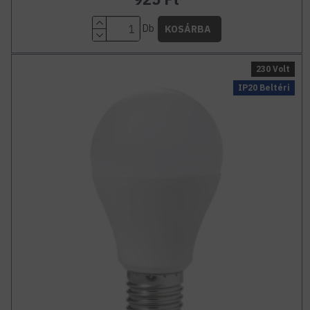
Db
KOSÁRBA
230 Volt
IP20 Beltéri