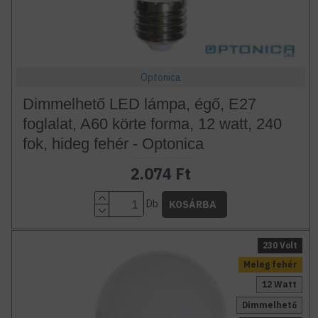
Optonica
Dimmelhető LED lámpa, égő, E27
foglalat, A60 körte forma, 12 watt, 240
fok, hideg fehér - Optonica
2.074 Ft
Db
KOSÁRBA
230 Volt
Meleg fehér
12 Watt
Dimmelhető