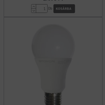
Db
KOSÁRBA