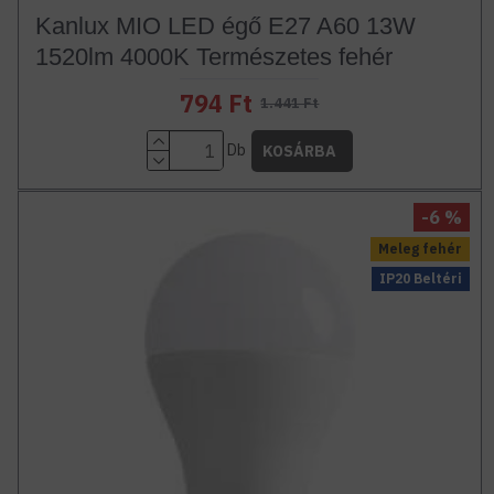
Kanlux MIO LED égő E27 A60 13W
1520lm 4000K Természetes fehér
794 Ft
1.441 Ft
Db
KOSÁRBA
-6 %
Meleg fehér
IP20 Beltéri