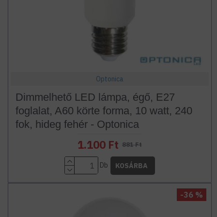
Optonica
Dimmelhető LED lámpa, égő, E27
foglalat, A60 körte forma, 10 watt, 240
fok, hideg fehér - Optonica
1.100 Ft
881 Ft
Db
KOSÁRBA
-36 %