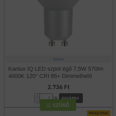
Kanlux
Kanlux IQ LED szpot égő 7,5W 570lm
4000K 120° CRI 95+ Dimmelhető
2.736 Ft
Db
KOSÁRBA
SZŰRŐ
Meleg fehér