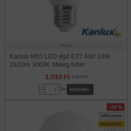
Kanlux
Kanlux MIO LED égő E27 A60 14W
1520lm 3000K Meleg fehér
1.010 Ft
1.077 Ft
Db
KOSÁRBA
-38 %
1050 Lumen
Meleg fehér