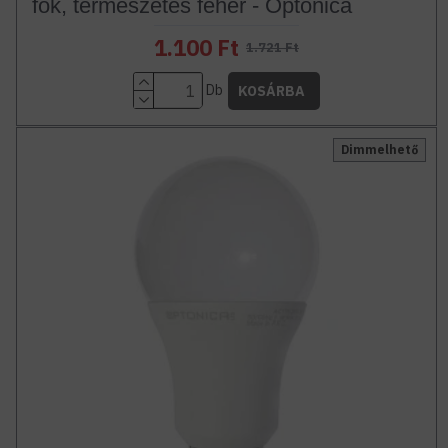
fok, természetes fehér - Optonica
1.100 Ft
1.721 Ft
Db
KOSÁRBA
Dimmelhető