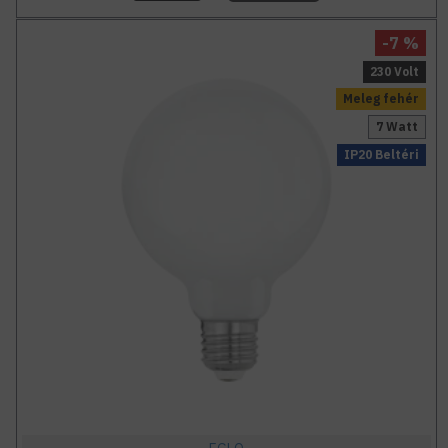
-7 %
230 Volt
Meleg fehér
7 Watt
IP20 Beltéri