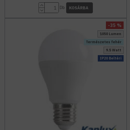
Db
KOSÁRBA
-35 %
1050 Lumen
Természetes fehér
9.5 Watt
IP20 Beltéri