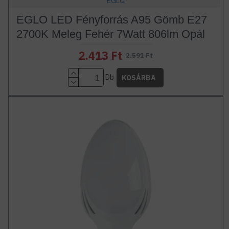
EGLO
EGLO LED Fényforrás A95 Gömb E27
2700K Meleg Fehér 7Watt 806lm Opál
2.413 Ft
2.591 Ft
Db
KOSÁRBA