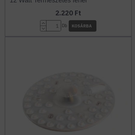
12 Watt Természetes fehér
2.220 Ft
Db
KOSÁRBA