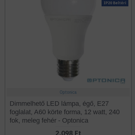
IP20 Beltéri
Optonica
Dimmelhető LED lámpa, égő, E27
foglalat, A60 körte forma, 12 watt, 240
fok, meleg fehér - Optonica
2.098 Ft