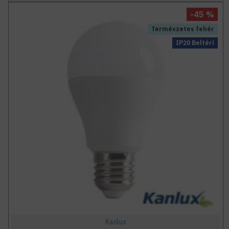
-45 %
Természetes fehér
IP20 Beltéri
Kanlux