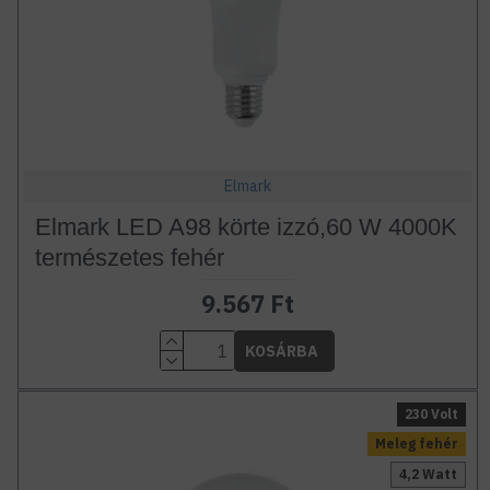
Elmark
Elmark LED A98 körte izzó,60 W 4000K
természetes fehér
9.567 Ft
KOSÁRBA
230 Volt
Meleg fehér
4,2 Watt