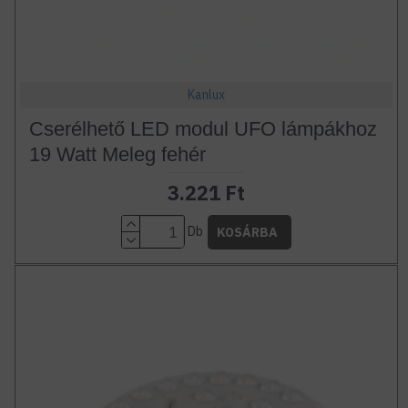
Kanlux
Cserélhető LED modul UFO lámpákhoz
19 Watt Meleg fehér
3.221 Ft
Db
KOSÁRBA