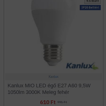
9.5 Watt
IP20 Beltéri
Kanlux
Kanlux MIO LED égő E27 A60 9,5W
1050lm 3000K Meleg fehér
610 Ft
991 Ft