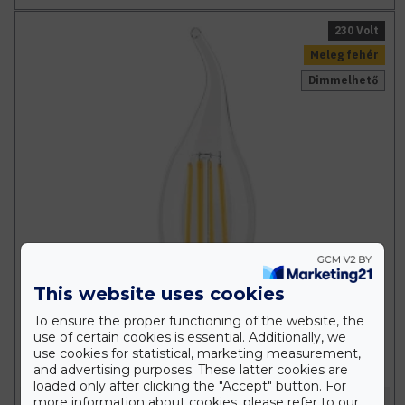
230 Volt
Meleg fehér
Dimmelhető
This website uses cookies
To ensure the proper functioning of the website, the
use of certain cookies is essential. Additionally, we
use cookies for statistical, marketing measurement,
and advertising purposes. These latter cookies are
loaded only after clicking the "Accept" button. For
Elmark
more information about cookies, please refer to our