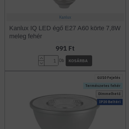
Kanlux
Kanlux IQ LED égő E27 A60 körte 7,8W
meleg fehér
991 Ft
Db
KOSÁRBA
GU10 Fejelés
Természetes fehér
Dimmelhető
IP20 Beltéri