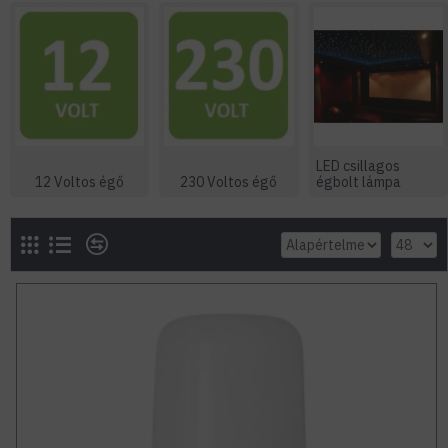
LED csillagos
12 Voltos égő
230 Voltos égő
égbolt lámpa