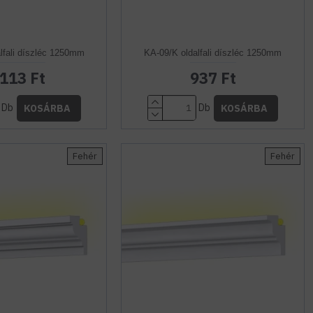
lfali díszléc 1250mm
KA-09/K oldalfali díszléc 1250mm
.113 Ft
937 Ft
Db
Db
KOSÁRBA
KOSÁRBA
Fehér
Fehér