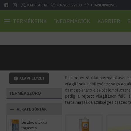
KAPCSOLAT
+36706092300
+36203898170
TERMÉKEINK
INFORMÁCIÓK
KARRIER
B
Díszléc és stukkó használatával kö
ALAPHELYZET
világítások kiépítéséhez vagy abl
és megbízható díszítőelemei leszne
TERMÉKSZŰRŐ
pedig a rejtett világításon felül
tartalmazzák a szükséges összes te
ALKATEGÓRIÁK
Díszléc stukkó
ragasztó