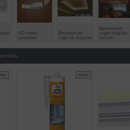
Álmennyezet
ejtett
LED stukkó
Álmennyezeti
sziget világítás
sarokelem
szigetek, dobozok
szettek
sonlítás
ehér
Fehér