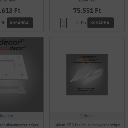
ziget test
sziget test
.613 Ft
75.551 Ft
Db
Db
KOSÁRBA
KOSÁRBA
Indecor
Indecor
et álmennyezet sziget
140cm XPS Hullám álmennyezet sziget