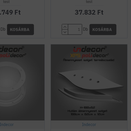
test
test
.749 Ft
37.832 Ft
Db
Db
KOSÁRBA
KOSÁRBA
Indecor
Indecor