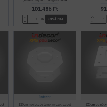
(188x62cm) RGB világítás szett
s
101.486 Ft
91
Db
KOSÁRBA
Indecor
get
120cm nyolcszög álmennyezet sziget
120cm-es négyz