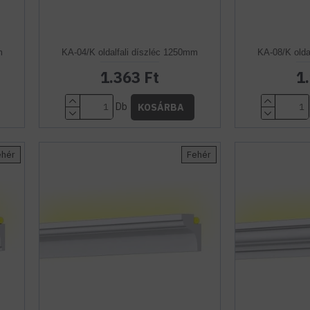
m
KA-04/K oldalfali díszléc 1250mm
KA-08/K olda
1.363 Ft
1
Db
KOSÁRBA
ehér
Fehér