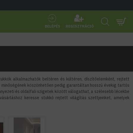
BELÉPÉS
REGISZTRÁCIÓ
ukkók alkalmazhatók beltéren és kültéren, díszítőelemként, rejtett
as minőségének köszönhetően pedig garantáltan hosszú évekig tartós
yezeti és oldalfali szigetek között válogathat, a szélesebb lécekbe
ásárláshoz keresse stukkó rejtett világítás szettjeinket, amelyek