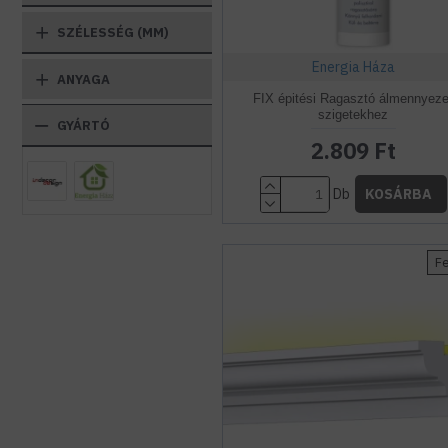
SZÉLESSÉG (MM)
Energia Háza
ANYAGA
FIX épitési Ragasztó álmennyeze
szigetekhez
GYÁRTÓ
2.809 Ft
Db
KOSÁRBA
F