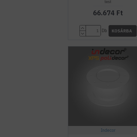
test
66.674 Ft
Db
KOSÁRBA
Indecor