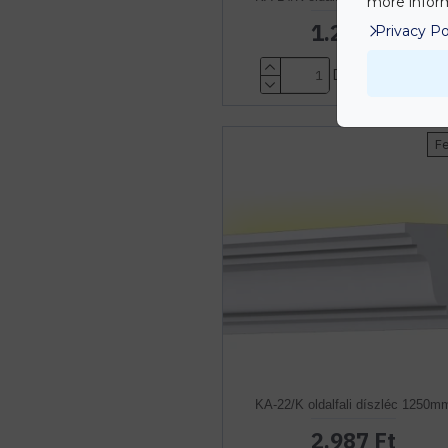
more inform
1.247 Ft
Privacy Po
Db
KOSÁRBA
F
KA-22/K oldalfali díszléc 1250m
2.987 Ft