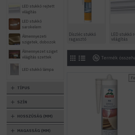
LED stukkó rejtett
világítás
LED stukkó
sarokelem
Díszléc stukkó
LED stukkó r
Álmennyezeti
ragasztó
világítás
szigetek, dobozok
Álmennyezet sziget
világítás szettek
Termék összeha
LED stukkó lámpa
F
TÍPUS
SZÍN
HOSSZÚSÁG (MM)
MAGASSÁG (MM)