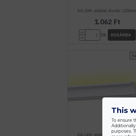
KA-10/K oldalfali díszléc 1250m
1.062 Ft
Db
KOSÁRBA
F
This w
To ensure t
Additionall
purposes. T
KA-14/K oldalfali díszléc 1250m