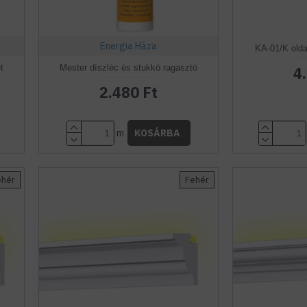
Energia Háza
KA-01/K olda
t
Mester díszléc és stukkó ragasztó
4
2.480 Ft
m
KOSÁRBA
ehér
Fehér