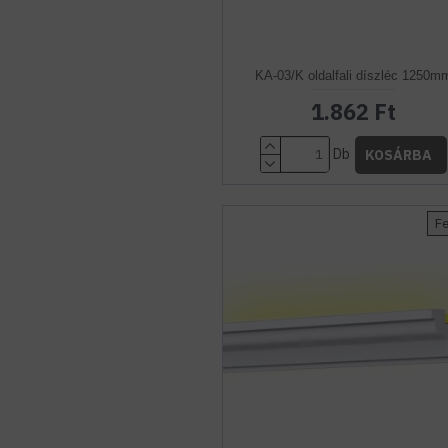
KA-03/K oldalfali díszléc 1250m
1.862 Ft
Db
KOSÁRBA
F