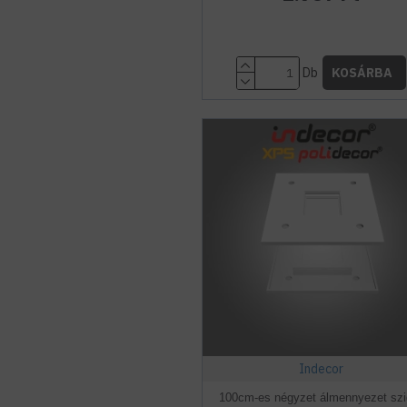
Db
KOSÁRBA
Indecor
100cm-es négyzet álmennyezet szi