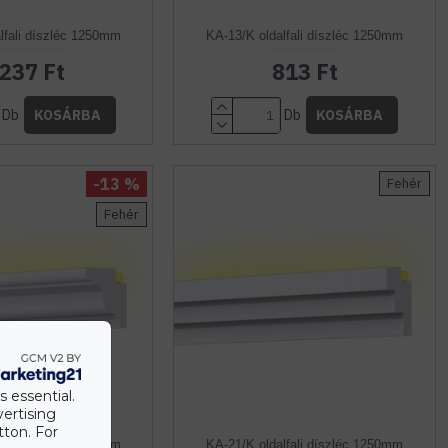
lfali díszléc 1250mm
KA-13/K oldalfali díszléc 1250mm
.237 Ft
813 Ft
Db
Db
KOSÁRBA
KOSÁRBA
-13 %
Fehér
Fehér
s essential.
vertising
tton. For
lfali díszléc 1250mm
KA-21/K oldalfali díszléc 1250mm