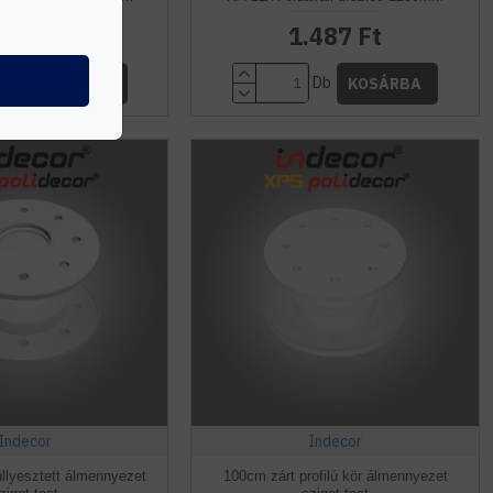
4 Ft
1.487 Ft
1.298 Ft
Db
Db
KOSÁRBA
KOSÁRBA
Indecor
Indecor
lyesztett álmennyezet
100cm zárt profilú kör álmennyezet