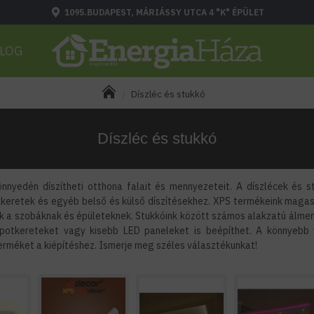
1095.BUDAPEST, MÁRIÁSSY UTCA 4 "K" ÉPÜLET
LOG
Díszléc és stukkó
Díszléc és stukkó
nnyedén díszítheti otthona falait és mennyezeteit. A díszlécek és st
akkeretek és egyéb belső és külső díszítésekhez. XPS termékeink mag
k a szobáknak és épületeknek. Stukkóink között számos alakzatú álmenn
 spotkereteket vagy kisebb LED paneleket is beépíthet. A könnyebb v
rméket a kiépítéshez. Ismerje meg széles választékunkat!