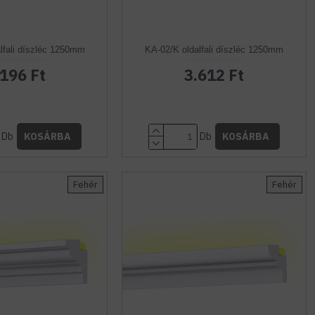
lfali díszléc 1250mm
KA-02/K oldalfali díszléc 1250mm
.196 Ft
3.612 Ft
Db
Db
KOSÁRBA
KOSÁRBA
Fehér
Fehér