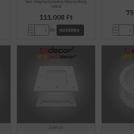
test világítástechnikai felszereltség
nélkül
75
111.008 Ft
Db
KOSÁRBA
Indecor