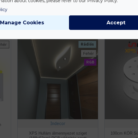
ation about cookies, please refer to our Privacy Policy.
1.988 Ft
1.12
licy
Manage Cookies
Accept
Db
KOSÁRBA
ehér
Rádiós
Fehér
RGB
Indecor
m
XPS Hullám álmennyezet sziget
100cm KÖR Sül