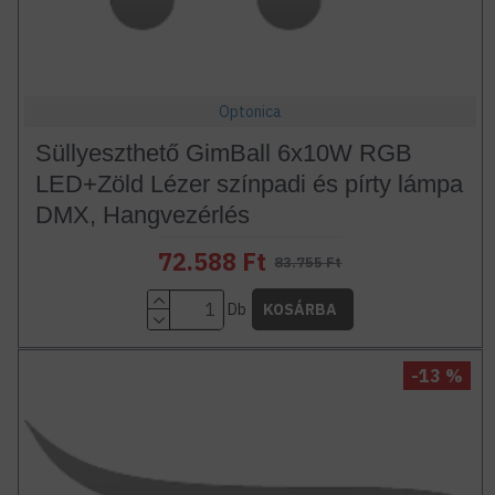
Optonica
Süllyeszthető GimBall 6x10W RGB
LED+Zöld Lézer színpadi és pírty lámpa
DMX, Hangvezérlés
72.588 Ft
83.755 Ft
Db
KOSÁRBA
-13 %