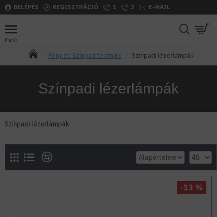
BELÉPÉS
REGISZTRÁCIÓ
1
2
E-MAIL
Fény és Színpad technika
Színpadi lézerlámpák
Színpadi lézerlámpák
Színpadi lézerlámpák
-13 %