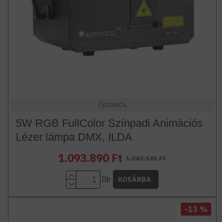
Optonica
5W RGB FullColor Színpadi Animációs
Lézer lámpa DMX, ILDA
1.093.890 Ft
1.262.181 Ft
Db
KOSÁRBA
-13 %