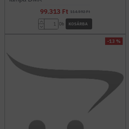
99.313 Ft
114.592 Ft
Db
KOSÁRBA
-13 %