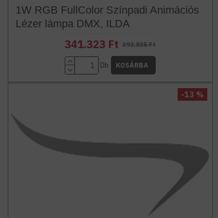
1W RGB FullColor Színpadi Animációs
Lézer lámpa DMX, ILDA
341.323 Ft
393.835 Ft
Db
KOSÁRBA
-13 %