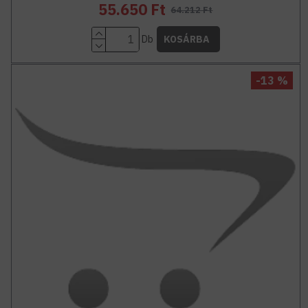
55.650 Ft
64.212 Ft
Db
KOSÁRBA
-13 %