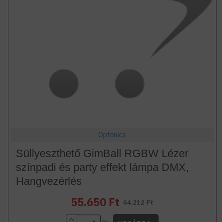
Optonica
Süllyeszthető GimBall RGBW Lézer
színpadi és party effekt lámpa DMX,
Hangvezérlés
55.650 Ft
64.212 Ft