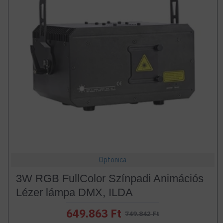
Optonica
3W RGB FullColor Színpadi Animációs
Lézer lámpa DMX, ILDA
649.863 Ft
749.842 Ft