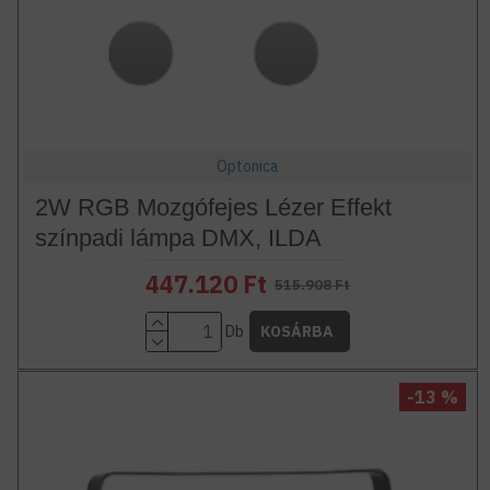
Optonica
2W RGB Mozgófejes Lézer Effekt
színpadi lámpa DMX, ILDA
447.120 Ft
515.908 Ft
Db
KOSÁRBA
-13 %