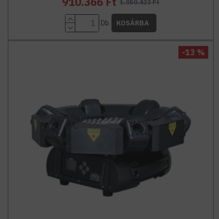
910.366 Ft
1.050.423 Ft
Db
KOSÁRBA
-13 %