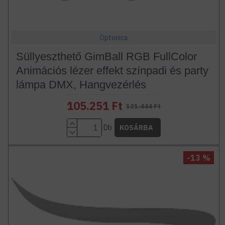
Optonica
Süllyeszthető GimBall RGB FullColor
Animációs lézer effekt színpadi és party
lámpa DMX, Hangvezérlés
105.251 Ft
121.444 Ft
Db
KOSÁRBA
-13 %