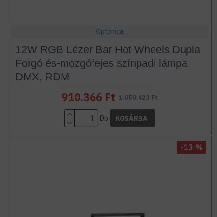
Optonica
12W RGB Lézer Bar Hot Wheels Dupla
Forgó és-mozgófejes színpadi lámpa
DMX, RDM
910.366 Ft
1.050.423 Ft
Db
KOSÁRBA
-13 %