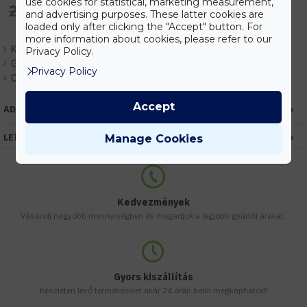
use cookies for statistical, marketing measurement,
294.640 Ft
and advertising purposes. These latter cookies are
loaded only after clicking the "Accept" button. For
more information about cookies, please refer to our
Készlet:
Várhatóan 1-3 nap
Privacy Policy.
Gyártó:
HUGOLED
Privacy Policy
Cikkszám:
EHTSEUG1RAPPRFID5M-BL
Accept
ADATOK
LEÍRÁS
Manage Cookies
Kedvezmények
Vásárolj nagyobb mennyiségben és megadjuk a legjobb gyártói árakat.
Gyors kiszállítás
Készleten lévő termékeinket akár 24 órán belül megkaphatod!