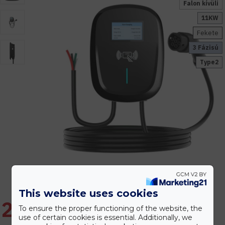
Falon kívüli
11KW
Fekete
3 Fázisú
Type2
This website uses cookies
209.550 Ft
To ensure the proper functioning of the website, the
use of certain cookies is essential. Additionally, we