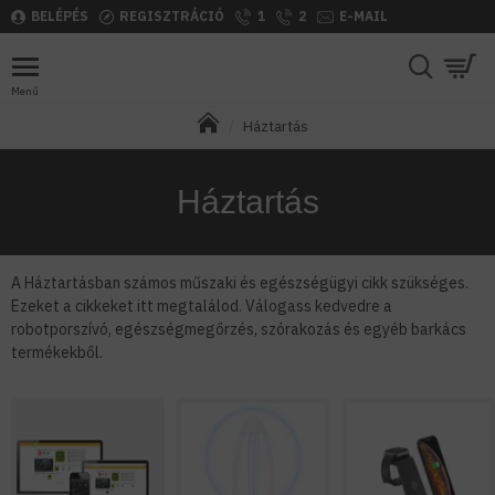
BELÉPÉS
REGISZTRÁCIÓ
1
2
E-MAIL
Háztartás
Háztartás
A Háztartásban számos műszaki és egészségügyi cikk szükséges.
Ezeket a cikkeket itt megtalálod. Válogass kedvedre a
robotporszívó, egészségmegőrzés, szórakozás és egyéb barkács
termékekből.