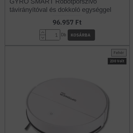
GYRO SMART Robotporszívó
távirányítóval és dokkoló egységgel
96.957 Ft
Db
KOSÁRBA
Fehér
230 Volt