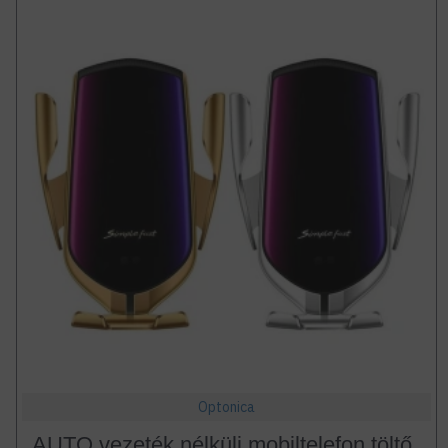
Optonica
AUTO vezeték nélküli mobiltelefon töltő