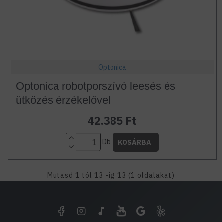
Optonica
Optonica robotporszívó leesés és
ütközés érzékelővel
42.385 Ft
Db
KOSÁRBA
Mutasd 1 tól 13 -ig 13 (1 oldalakat)