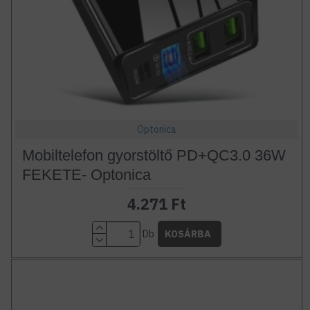
Optonica
Mobiltelefon gyorstöltő PD+QC3.0 36W
FEKETE- Optonica
4.271 Ft
Db
KOSÁRBA