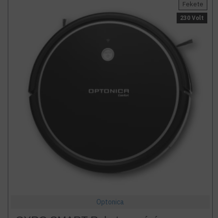
Fekete
230 Volt
Optonica