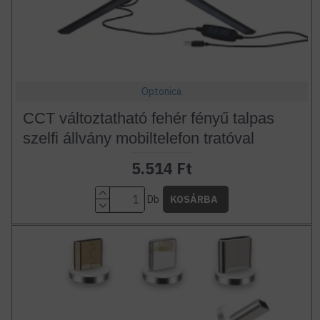
Optonica
CCT változtatható fehér fényű talpas
szelfi állvány mobiltelefon tratóval
5.514 Ft
Db
KOSÁRBA