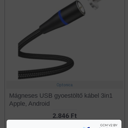
Optonica
Mágneses USB gyoestöltő kábel 3in1
Apple, Android
2.846 Ft
Db