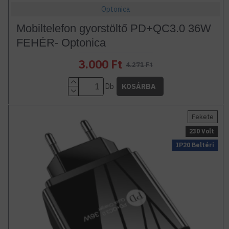
Optonica
Mobiltelefon gyorstöltő PD+QC3.0 36W
FEHÉR- Optonica
3.000 Ft
4.271 Ft
Db
KOSÁRBA
Fekete
230 Volt
IP20 Beltéri