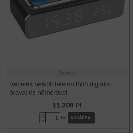
Optonica
Vezeték nélküli telefon töltő digtális
órával és hőmérővel
11.208 Ft
Db
KOSÁRBA