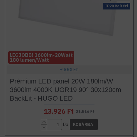
IP20 Beltéri
LEGJOBB! 3600lm-20Watt
180 lumen/Watt
HUGOLED
Prémium LED panel 20W 180lm/W
3600lm 4000K UGR19 90° 30x120cm
BackLit - HUGO LED
13.926 Ft
21.516 Ft
Db
KOSÁRBA