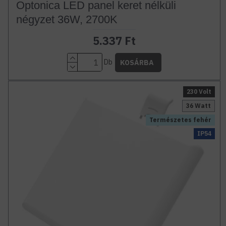
Optonica LED panel keret nélküli
négyzet 36W, 2700K
5.337 Ft
Db
KOSÁRBA
230 Volt
36 Watt
Természetes fehér
IP54