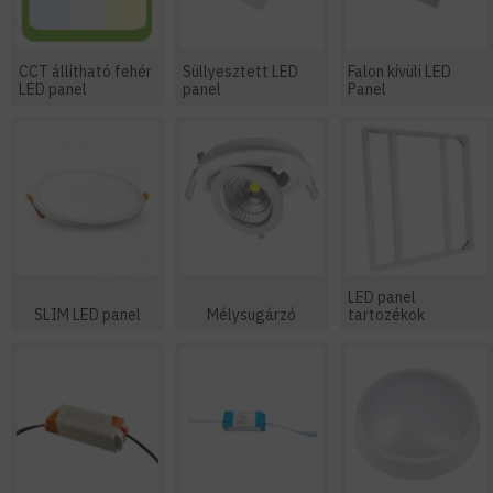
CCT állítható fehér
Süllyesztett LED
Falon kívüli LED
LED panel
panel
Panel
LED panel
SLIM LED panel
Mélysugárzó
tartozékok