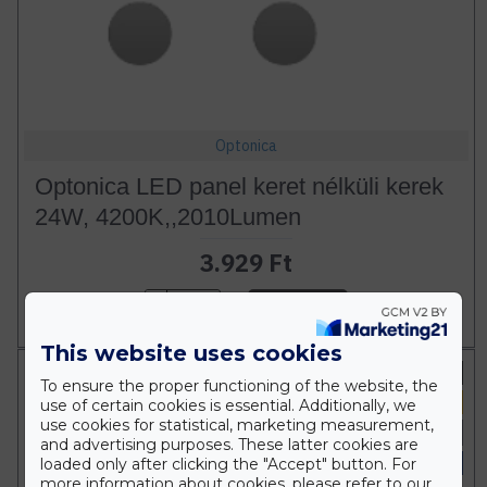
Optonica
Optonica LED panel keret nélküli kerek
24W, 4200K,,2010Lumen
3.929 Ft
Db
KOSÁRBA
This website uses cookies
230 Volt
To ensure the proper functioning of the website, the
Meleg fehér
use of certain cookies is essential. Additionally, we
use cookies for statistical, marketing measurement,
18 Watt
and advertising purposes. These latter cookies are
IP54
loaded only after clicking the "Accept" button. For
more information about cookies, please refer to our