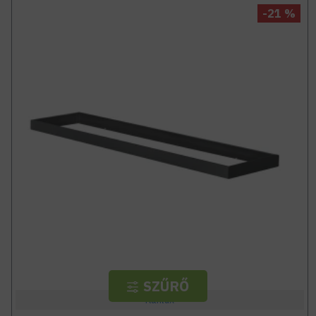
-21 %
SZŰRŐ
Kanlux