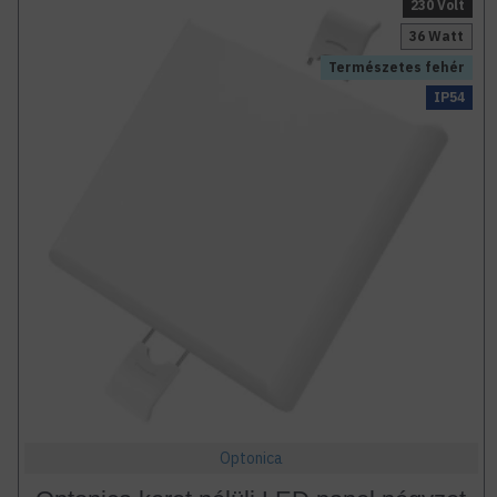
230 Volt
36 Watt
Természetes fehér
IP54
Optonica