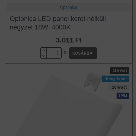
Optonica
Optonica LED panel keret nélküli
négyzet 18W, 4000K
3.011 Ft
Db
KOSÁRBA
230 Volt
Hideg fehér
18 Watt
IP54