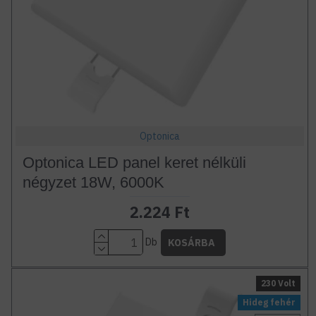
Optonica
Optonica LED panel keret nélküli
négyzet 18W, 6000K
2.224 Ft
Db
KOSÁRBA
230 Volt
Hideg fehér