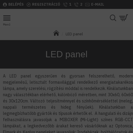
BELÉPÉS
REGISZTRÁCIÓ
1
2
E-MAIL
LED panel
LED panel
A LED panel egyszerűen és gyorsan felszerelhető, modern
megjelenésű, letisztult formavilággal rendelkező energiatakarékos
lámpa, amely szerelési, rögzítési móddal is rendelkezik. Kínálatunkban
nagy választékban elérhető, különböző méretben, mint 30x60, 60x60
és 30x120cm. Változó teljesítménnyel és színhőmérséklettel (meleg,
nappali természetes és hideg fényűek). Kínálatunkban a
legmegbízhatóbb gyártók és típusok érhetők el. A hangulati és dizájn
felhasználásra javasoljuk a MIBOXER (Mi-Light) színes RGB-CCT
lámpákat, a legkedvezőbb árakat kereső vásárlóknak az Optonica,
Elmark és Kanlux paneleket javasoljuk: Irodaházak, bolthálózatok és