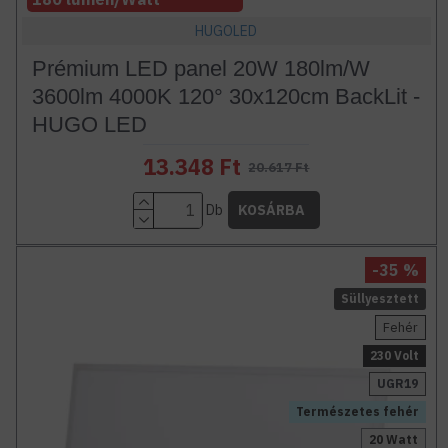
HUGOLED
Prémium LED panel 20W 180lm/W
3600lm 4000K 120° 30x120cm BackLit -
HUGO LED
13.348 Ft
20.617 Ft
Db
KOSÁRBA
-35 %
Süllyesztett
Fehér
230 Volt
UGR19
Természetes fehér
20 Watt