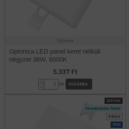
Optonica
Optonica LED panel keret nélküli
négyzet 36W, 6000K
5.337 Ft
Db
KOSÁRBA
230 Volt
Természetes fehér
9 Watt
IP54