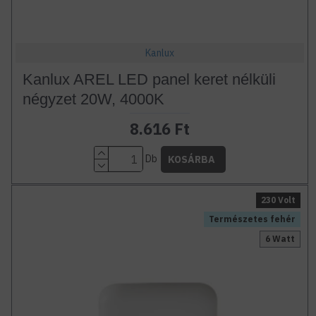
Kanlux
Kanlux AREL LED panel keret nélküli
négyzet 20W, 4000K
8.616 Ft
Db
KOSÁRBA
230 Volt
Természetes fehér
6 Watt