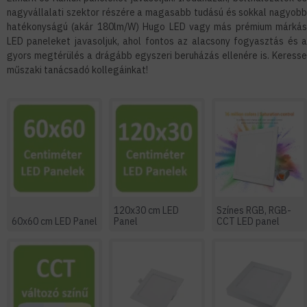
nagyvállalati szektor részére a magasabb tudású és sokkal nagyobb
hatékonyságú (akár 180lm/W) Hugo LED vagy más prémium márkás
LED paneleket javasoljuk, ahol fontos az alacsony fogyasztás és a
gyors megtérülés a drágább egyszeri beruházás ellenére is. Keresse
műszaki tanácsadó kollegáinkat!
120x30 cm LED
Színes RGB, RGB-
60x60 cm LED Panel
Panel
CCT LED panel