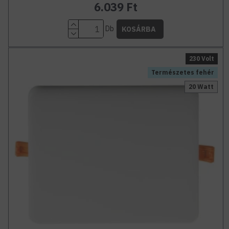
6.039 Ft
Db
KOSÁRBA
230 Volt
Természetes fehér
20 Watt