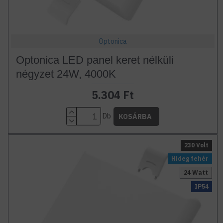
Optonica
Optonica LED panel keret nélküli
négyzet 24W, 4000K
5.304 Ft
Db
KOSÁRBA
230 Volt
Hideg fehér
24 Watt
IP54