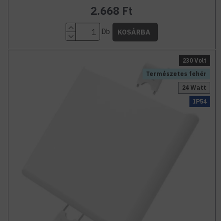
2.668 Ft
Db
KOSÁRBA
230 Volt
Természetes fehér
24 Watt
IP54