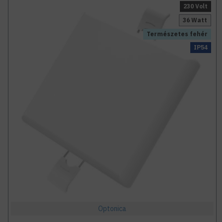
230 Volt
36 Watt
Természetes fehér
IP54
Optonica