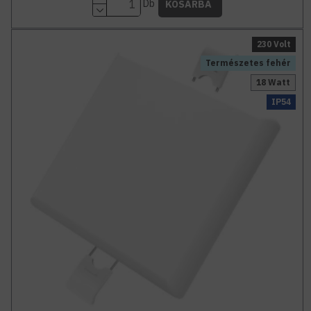
Db
KOSÁRBA
230 Volt
Természetes fehér
18 Watt
IP54