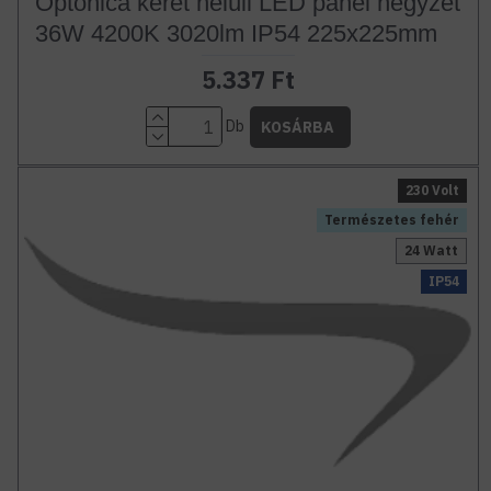
Optonica keret nélüli LED panel négyzet
36W 4200K 3020lm IP54 225x225mm
5.337 Ft
Db
KOSÁRBA
230 Volt
Természetes fehér
24 Watt
IP54