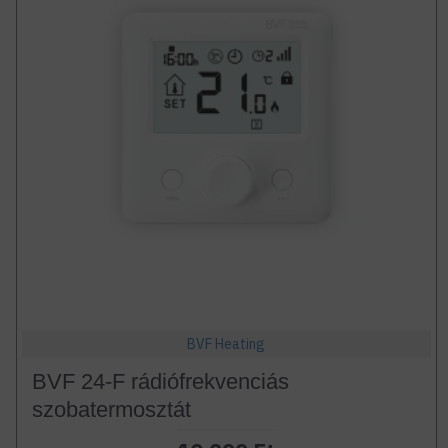
BVF Heating
BVF 24-F rádiófrekvenciás
szobatermosztát