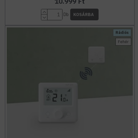
10.999 Ft
Db
KOSÁRBA
Rádiós
Fehér