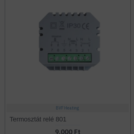
BVF Heating
Termosztát relé 801
9.000 Ft