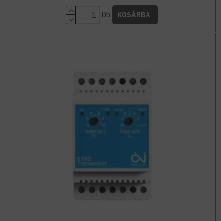
Db
KOSÁRBA