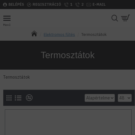
BELÉPÉS
REGISZTRÁCIÓ
1
2
E-MAIL
Elektromos fűtés
Termosztátok
Termosztátok
Termosztátok