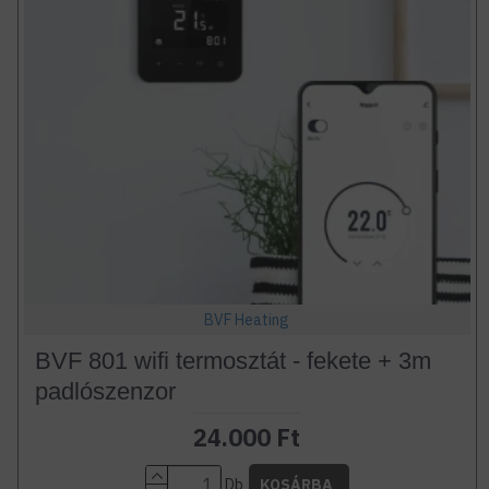
BVF Heating
BVF 801 wifi termosztát - fekete + 3m
padlószenzor
24.000 Ft
Db
KOSÁRBA