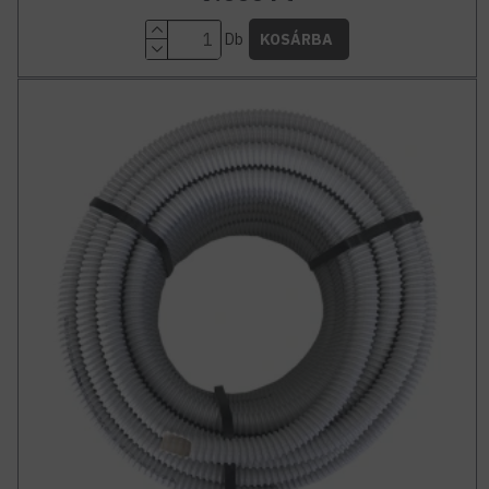
Db
KOSÁRBA