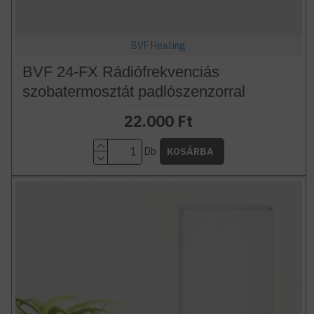
BVF Heating
BVF 24-FX Rádiófrekvenciás
szobatermosztát padlószenzorral
22.000 Ft
Db
KOSÁRBA