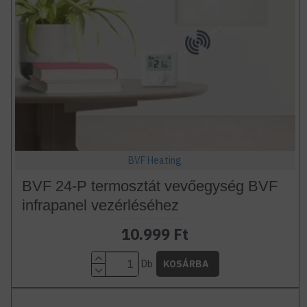
BVF Heating
BVF 24-P termosztát vevőegység BVF
infrapanel vezérléséhez
10.999 Ft
Db
KOSÁRBA