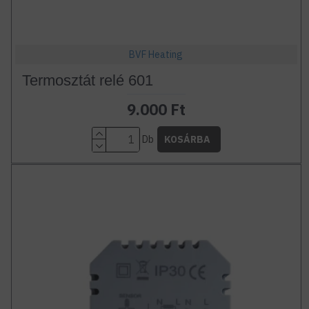
BVF Heating
Termosztát relé 601
9.000 Ft
Db
KOSÁRBA