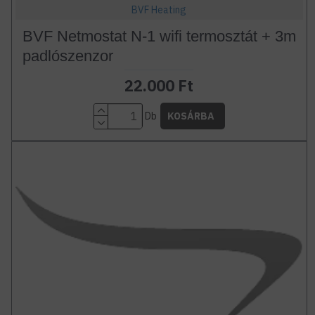
BVF Heating
BVF Netmostat N-1 wifi termosztát + 3m
padlószenzor
22.000 Ft
Db
KOSÁRBA