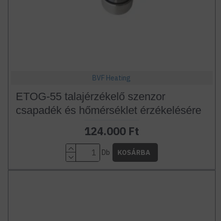
BVF Heating
ETOG-55 talajérzékelő szenzor
csapadék és hőmérséklet érzékelésére
124.000 Ft
Db
KOSÁRBA