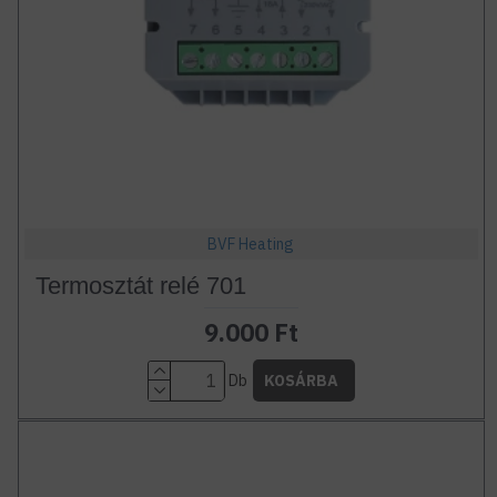
BVF Heating
Termosztát relé 701
9.000 Ft
Db
KOSÁRBA