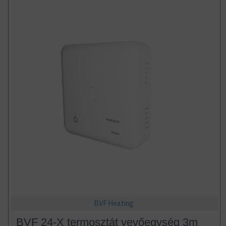
BVF Heating
BVF 24-X termosztát vevőegység 3m