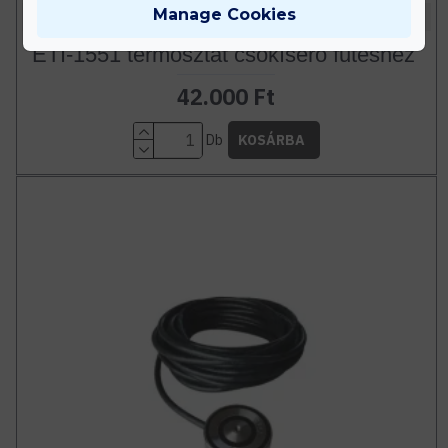
Manage Cookies
BVF Heating
ETI-1551 termosztát csőkísérő fűtéshez
42.000 Ft
Db
KOSÁRBA