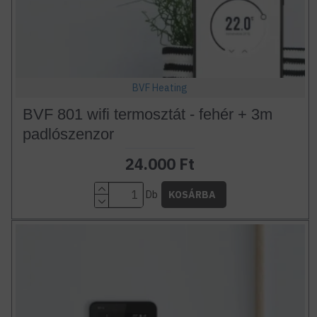
BVF Heating
BVF 801 wifi termosztát - fehér + 3m
padlószenzor
24.000 Ft
Db
KOSÁRBA