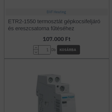
BVF Heating
ETR2-1550 termosztát gépkocsifeljáró
és ereszcsatorna fűtéséhez
107.000 Ft
Db
KOSÁRBA