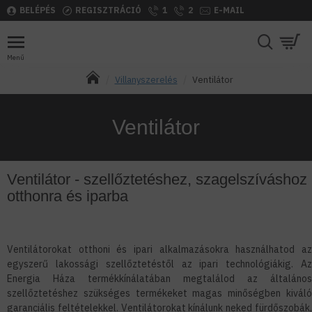
BELÉPÉS
REGISZTRÁCIÓ
1
2
E-MAIL
Villanyszerelés
Ventilátor
Ventilátor
Ventilátor - szellőztetéshez, szagelszíváshoz
otthonra és iparba
Ventilátorokat otthoni és ipari alkalmazásokra használhatod az
egyszerű lakossági szellőztetéstől az ipari technológiákig. Az
Energia Háza termékkínálatában megtalálod az általános
szellőztetéshez szükséges termékeket magas minőségben kiváló
garanciális feltételekkel. Ventilátorokat kínálunk neked fürdőszobák,