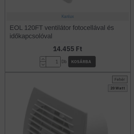
Kanlux
EOL 120FT ventilátor fotocellával és
időkapcsolóval
14.455 Ft
Db
KOSÁRBA
Fehér
20 Watt