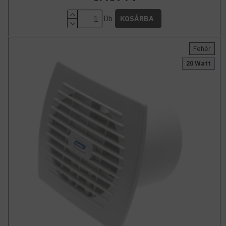
Db
KOSÁRBA
Fehér
20 Watt