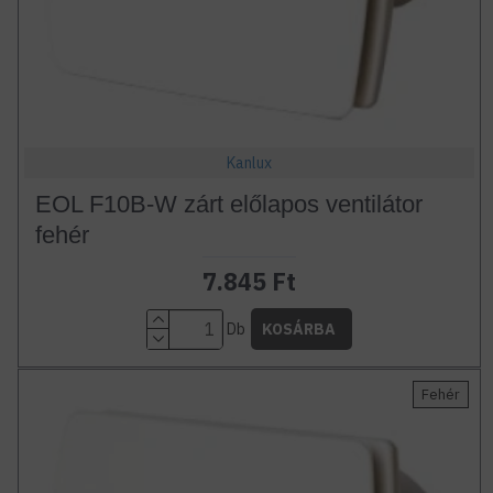
Kanlux
EOL F10B-W zárt előlapos ventilátor
fehér
7.845 Ft
Db
KOSÁRBA
Fehér