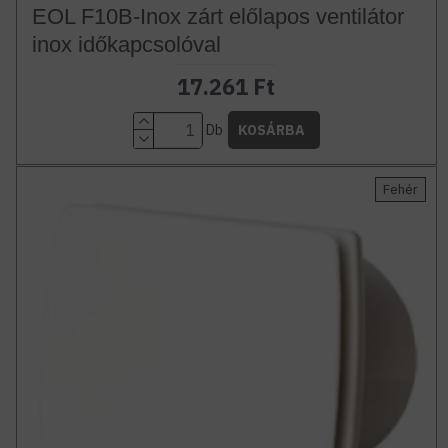
EOL F10B-Inox zárt előlapos ventilátor
inox időkapcsolóval
17.261 Ft
Db
KOSÁRBA
Fehér