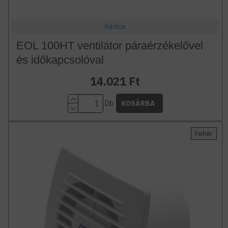
Kanlux
EOL 100HT ventilátor páraérzékelővel
és időkapcsolóval
14.021 Ft
Db
KOSÁRBA
Fehér