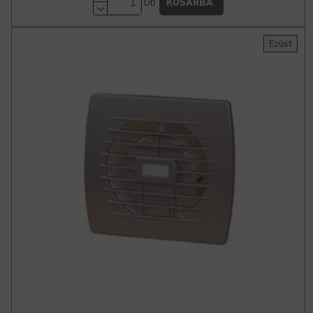
Db
KOSÁRBA
Ezüst