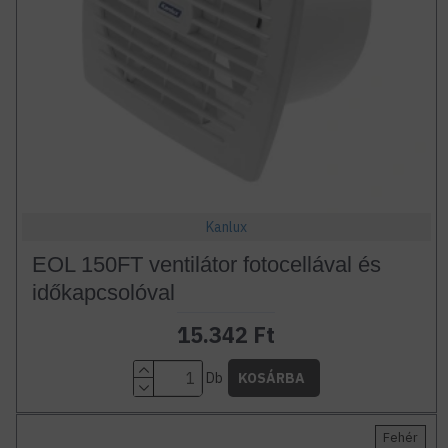
Kanlux
EOL 150FT ventilátor fotocellával és
időkapcsolóval
15.342 Ft
Db
KOSÁRBA
Fehér