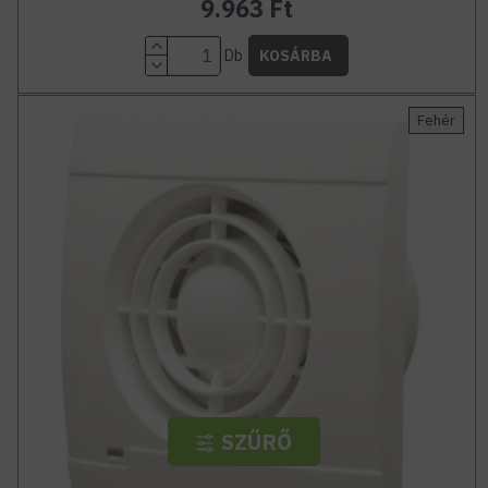
9.963 Ft
Db
KOSÁRBA
Fehér
SZŰRŐ