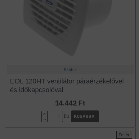
Kanlux
EOL 120HT ventilátor páraérzékelővel
és időkapcsolóval
14.442 Ft
Db
KOSÁRBA
Fehér