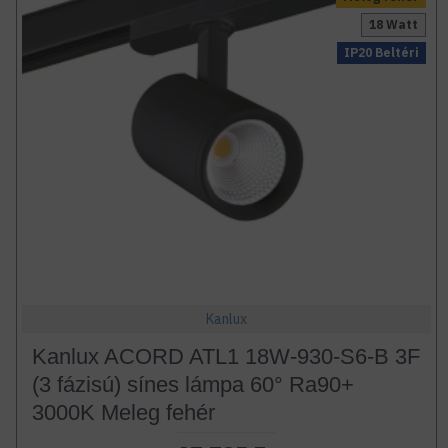
18 Watt
IP20 Beltéri
Kanlux
Kanlux ACORD ATL1 18W-930-S6-B 3F
(3 fázisú) sínes lámpa 60° Ra90+
3000K Meleg fehér