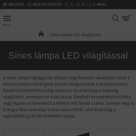
BELÉPÉS
REGISZTRÁCIÓ
1
2
E-MAIL
Sínes lámpa LED világítással
Sínes lámpa LED világítással
A sínes lámpa legnagyobb előnye, hogy könnyen variálható, mivel a
síncsatornákon belül igény szerint mozgathatjuk a lámpatesteket.
Ennek köszönhetően pedig annyiszor átvariálhatja a helyiség
világítását, amennyiszer csak akarja. Emellett könnyedén bővíthető
vagy éppen csökkenthető a kihelyezett lámák száma. Ismerje meg az
Energia Háza webshop széles választékát, ahol kizárólag a
legkiválóbb gyártók termékeit találja.