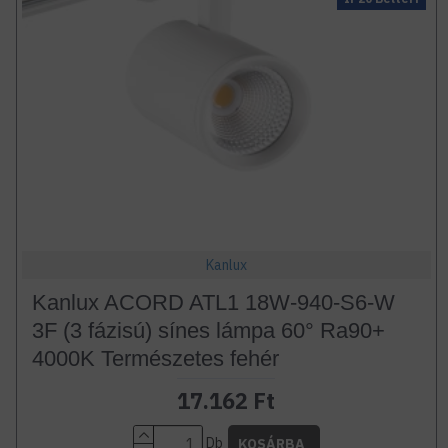
Kanlux
Kanlux ACORD ATL1 18W-940-S6-W
3F (3 fázisú) sínes lámpa 60° Ra90+
4000K Természetes fehér
17.162 Ft
Db
KOSÁRBA