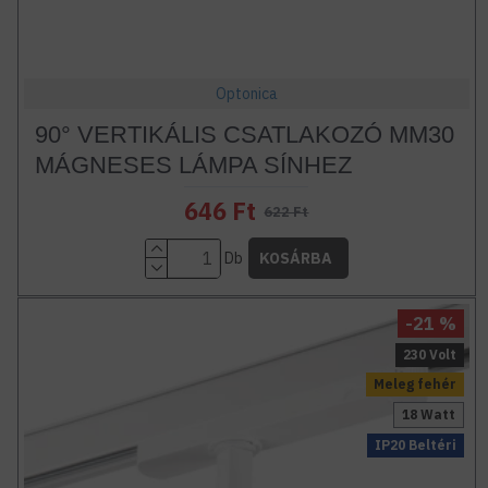
Optonica
90° VERTIKÁLIS CSATLAKOZÓ MM30
MÁGNESES LÁMPA SÍNHEZ
646 Ft
622 Ft
Db
KOSÁRBA
-21 %
230 Volt
Meleg fehér
18 Watt
IP20 Beltéri