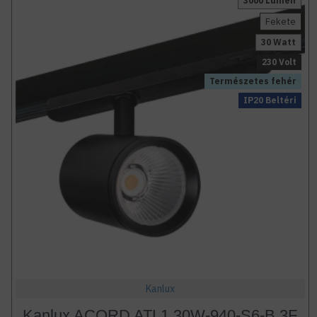
3000 Lumen
Fekete
30 Watt
230 Volt
Természetes fehér
IP20 Beltéri
Kanlux
Kanlux ACORD ATL1 30W-940-S6-B 3F