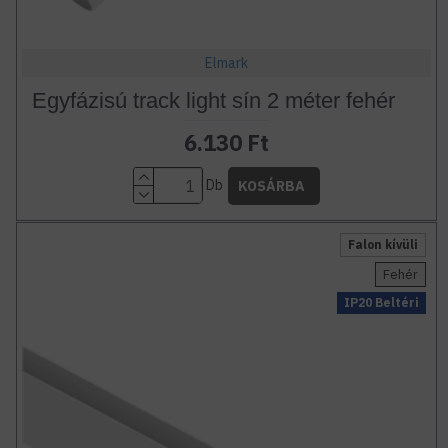
Elmark
Egyfázisú track light sín 2 méter fehér
6.130 Ft
Db
KOSÁRBA
Falon kívüli
Fehér
IP20 Beltéri