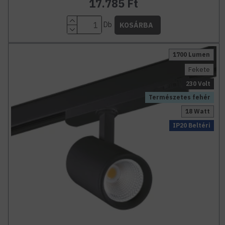
17.785 Ft
Db
KOSÁRBA
1700 Lumen
Fekete
230 Volt
Természetes fehér
18 Watt
IP20 Beltéri