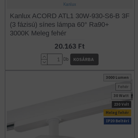
Kanlux
Kanlux ACORD ATL1 30W-930-S6-B 3F
(3 fázisú) sínes lámpa 60° Ra90+
3000K Meleg fehér
20.163 Ft
Db
KOSÁRBA
3000 Lumen
Fehér
30 Watt
230 Volt
Meleg fehér
IP20 Beltéri