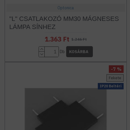
Optonica
"L" CSATLAKOZÓ MM30 MÁGNESES
LÁMPA SÍNHEZ
1.363 Ft
1.246 Ft
Db
KOSÁRBA
-7 %
Fekete
IP20 Beltéri