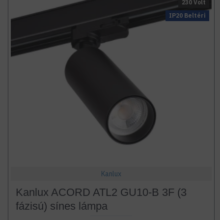
230 Volt
IP20 Beltéri
Kanlux
Kanlux ACORD ATL2 GU10-B 3F (3
fázisú) sínes lámpa