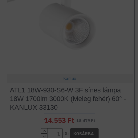
Kanlux
ATL1 18W-930-S6-W 3F sínes lámpa
18W 1700lm 3000K (Meleg fehér) 60° -
KANLUX 33130
14.553 Ft
18.479 Ft
Db
KOSÁRBA