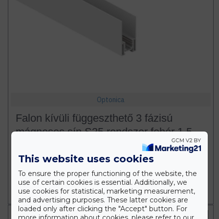
Optonica
Falon kívüli függeszthető 3 fázisú
mágneses sín S35 rendszer fehér 1,5
méter - Optonica LED
This website uses cookies
13.787 Ft
To ensure the proper functioning of the website, the
use of certain cookies is essential. Additionally, we
Db
KOSÁRBA
use cookies for statistical, marketing measurement,
and advertising purposes. These latter cookies are
loaded only after clicking the "Accept" button. For
Fehér
more information about cookies, please refer to our