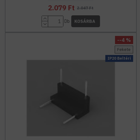
2.079 Ft
2.047 Ft
Db
KOSÁRBA
--4 %
Fekete
IP20 Beltéri