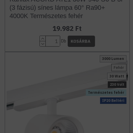
(3 fázisú) sínes lámpa 60° Ra90+
4000K Természetes fehér
19.982 Ft
Db
KOSÁRBA
3000 Lumen
Fehér
30 Watt
230 Volt
Természetes fehér
IP20 Beltéri