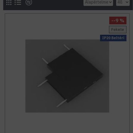
--9 %
Fekete
IP20 Beltéri