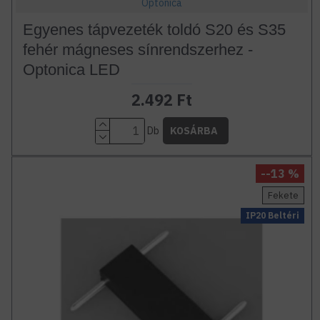
Optonica
Egyenes tápvezeték toldó S20 és S35
fehér mágneses sínrendszerhez -
Optonica LED
2.492 Ft
Db
KOSÁRBA
--13 %
Fekete
IP20 Beltéri