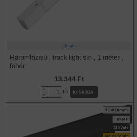
Elmark
Háromfázisú , track light sín , 1 méter ,
fehér
13.344 Ft
Db
KOSÁRBA
1700 Lumen
Fekete
230 Volt
Meleg fehér