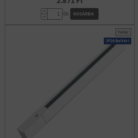
2.871 Ft
Db
KOSÁRBA
Fehér
IP20 Beltéri