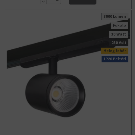
3000 Lumen
Fekete
30 Watt
230 Volt
Meleg fehér
IP20 Beltéri