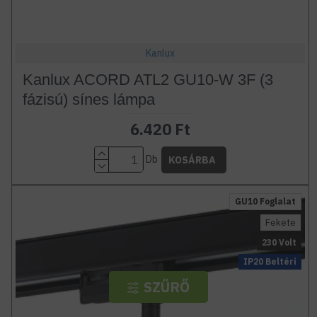
Kanlux
Kanlux ACORD ATL2 GU10-W 3F (3
fázisú) sínes lámpa
6.420 Ft
Db
KOSÁRBA
GU10 Foglalat
Fekete
230 Volt
IP20 Beltéri
SZŰRŐ