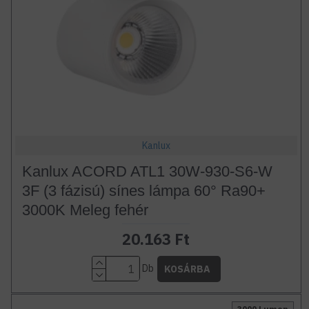
Kanlux
Kanlux ACORD ATL1 30W-930-S6-W
3F (3 fázisú) sínes lámpa 60° Ra90+
3000K Meleg fehér
20.163 Ft
Db
KOSÁRBA