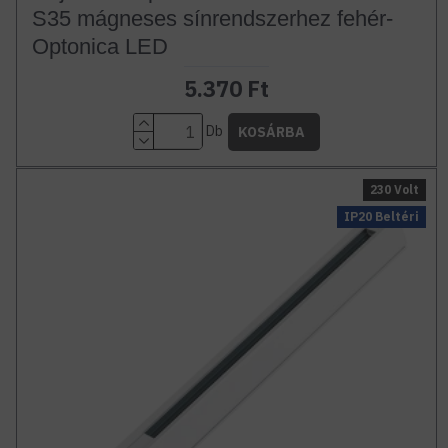
S35 mágneses sínrendszerhez fehér-
Optonica LED
5.370 Ft
Db
KOSÁRBA
230 Volt
IP20 Beltéri