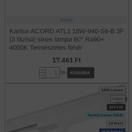
Kanlux
Kanlux ACORD ATL1 18W-940-S6-B 3F
(3 fázisú) sínes lámpa 60° Ra90+
4000K Természetes fehér
17.461 Ft
Db
KOSÁRBA
1800 Lumen
Fehér
230 Volt
Természetes fehér
18 Watt
IP20 Beltéri