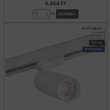
6.864 Ft
Db
KOSÁRBA
GU10 Foglalat
Fehér
230 Volt
IP20 Beltéri