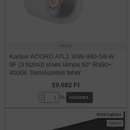
Kanlux
Kanlux ACORD ATL1 30W-940-S6-W
3F (3 fázisú) sínes lámpa 60° Ra90+
4000K Természetes fehér
19.982 Ft
Db
KOSÁRBA
GU10 Foglalat
Fekete