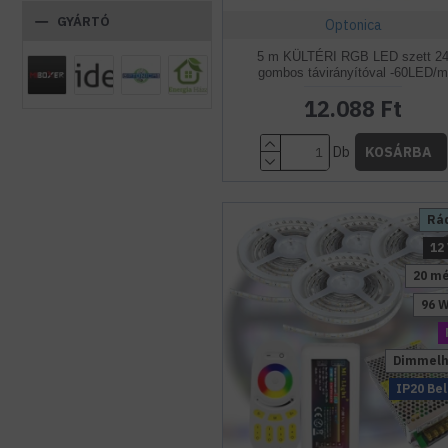
GYÁRTÓ
Optonica
5 m KÜLTÉRI RGB LED szett 2
gombos távirányítóval -60LED/
12.088 Ft
Db
KOSÁRBA
Rá
12
20 m
96 
Dimmelh
IP20 Bel