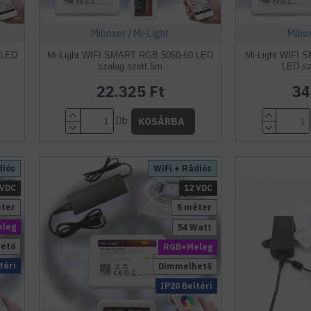
Miboxer / Mi-Light
Mibox
 LED
Mi-Light WIFI SMART RGB 5050-60 LED
Mi-Light WIFI
szalag szett 5m
LED sz
22.325 Ft
34
Db
KOSÁRBA
diós
WiFi + Rádiós
 VDC
12 VDC
éter
5 méter
leg
54 Watt
ető
RGB+Meleg
téri
Dimmelhető
IP20 Beltéri