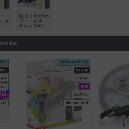
Digitális futófény
zalag
LED szalagok
(SPI, IC, Pixel)
sonlítás
rlés
Infrás Vezérlés
 VDC
12 VDC
Watt
5 méter
RGB
éter
16 Watt
RGB
ető
Dimmelhető