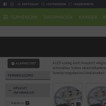
KAPCSOLAT
+36706092300
+36203898170
TERMÉKEINK
INFORMÁCIÓK
KARRIER
B
A LED szalag szett komplett világítá
ALAPHELYZET
otthonában. Széles választékunkban 
Ismerje megnépszerű kínálatunkat!
TERMÉKSZŰRŐ
KÉSZLET
INFORMÁCIÓ
Raktáron
1