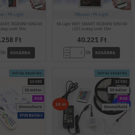
er / Mi-Light
Miboxer / Mi-Light
 SMART RGBWW 5050-60
Mi-Light WIFI SMART RGBWW 5050-60
alag szett 10m
LED szalag szett 15m
.258 Ft
40.221 Ft
Db
Db
KOSÁRBA
KOSÁRBA
Infrás Vezérlés
Infrás Vezérlés
12 VDC
12 VDC
10 méter
10 méter
RGB
RGB
Dimmelhető
Dimmelhető
IP20 Beltéri