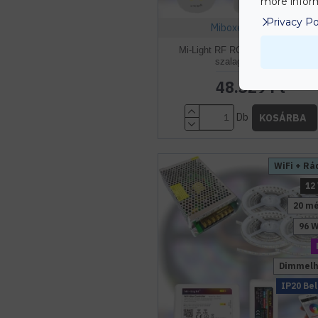
more inform
Privacy Po
Miboxer / Mi-Light
Mi-Light RF RGBWW 5050-60 LE
szalag szett 20m
48.329 Ft
Db
KOSÁRBA
WiFi + Rá
12
20 m
96 
Dimmelh
IP20 Bel