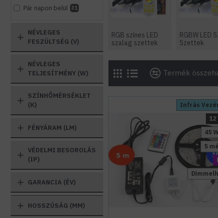
Pár napon belül
31
NÉVLEGES
RGB színes LED
RGBW LED S
FESZÜLTSÉG (V)
szalag szettek
Szettek
NÉVLEGES
Termék összeha
TELJESÍTMÉNY (W)
SZÍNHŐMÉRSÉKLET
(K)
Infrás Vezé
12
FÉNYÁRAM (LM)
45 
5 m
VÉDELMI BESOROLÁS
(IP)
Dimmelh
GARANCIA (ÉV)
HOSSZÚSÁG (MM)