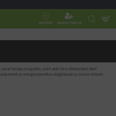
BELÉPÉS
REGISZTRÁCIÓ
 mivel hátulja öntapadós, ezért akár Ön is elhelyezheti őket
lhatja ennek az energiatakarékos világításnak az összes előnyét.