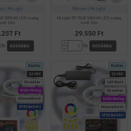
er / Mi-Light
Miboxer / Mi-Light
GB 5050-60 LED szalag
Mi-Light RF RGB 5050-60 LED szalag
zett 10m
szett 15m
.257 Ft
29.550 Ft
Db
Db
KOSÁRBA
KOSÁRBA
Rádiós
Rádiós
12 VDC
12 VDC
10 méter
120 Watt
RGB+Meleg
15 méter
Dimmelhető
RGB+Meleg
IP20 Beltéri
Dimmelhető
IP20 Beltéri