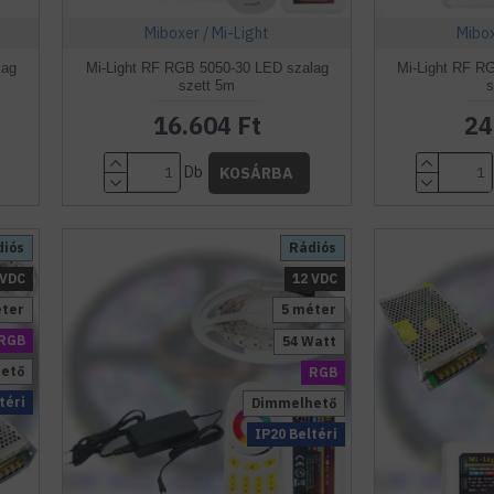
Miboxer / Mi-Light
Mibox
lag
Mi-Light RF RGB 5050-30 LED szalag
Mi-Light RF R
szett 5m
s
16.604 Ft
24
Db
KOSÁRBA
diós
Rádiós
 VDC
12 VDC
éter
5 méter
RGB
54 Watt
ető
RGB
téri
Dimmelhető
IP20 Beltéri