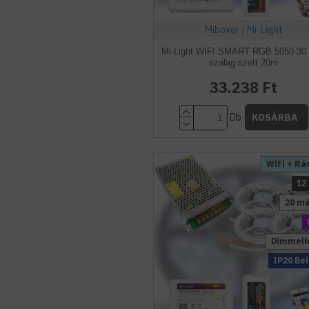
Miboxer / Mi-Light
Mi-Light WIFI SMART RGB 5050-30
szalag szett 20m
33.238 Ft
Db
KOSÁRBA
WiFi + Rá
12
20 m
Dimmelh
IP20 Bel