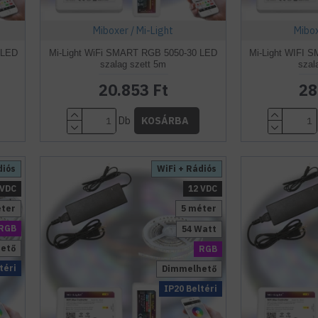
Miboxer / Mi-Light
Mibox
 LED
Mi-Light WiFi SMART RGB 5050-30 LED
Mi-Light WIFI 
szalag szett 5m
szal
20.853 Ft
28
Db
KOSÁRBA
diós
WiFi + Rádiós
 VDC
12 VDC
éter
5 méter
RGB
54 Watt
ető
RGB
téri
Dimmelhető
IP20 Beltéri