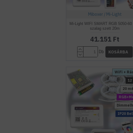
Miboxer / Mi-Light
Mi-Light WIFI SMART RGB 5050-60
szalag szett 20m
41.151 Ft
Db
KOSÁRBA
WiFi + Rá
12
20 m
RGB+Me
Dimmelh
IP20 Bel