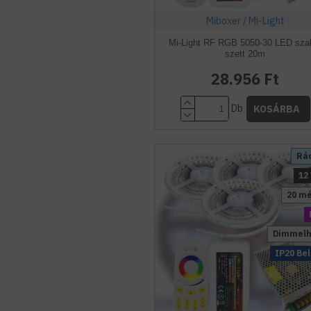
Miboxer / Mi-Light
Mi-Light RF RGB 5050-30 LED sza
szett 20m
28.956 Ft
Db
KOSÁRBA
Rá
12
20 m
Dimmelh
IP20 Bel