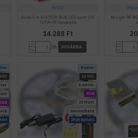
AVIDE
Mibox
4
Avide 5 m KÜLTÉRI RGB LED szett 12V
Mi-Light RF R
m
TUYA+IR távirányító
s
14.288 Ft
20
Db
KOSÁRBA
diós
Rádiós
 VDC
12 VDC
éter
5 méter
RGB
Watt
24 Watt
RGB
ető
Dimmelhető
téri
IP20 Beltéri