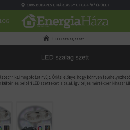
1095.BUDAPEST, MÁRIÁSSY UTCA 4 "K" ÉPÜLET
LOG
LED szalag szett
LED szalag szett
stechnikai megoldást nyújt. Óriási előnye, hogy könnyen felehelyezhető,
kültéri és beltéri LED szetteket is talál, így teljes mértékben kihaszná