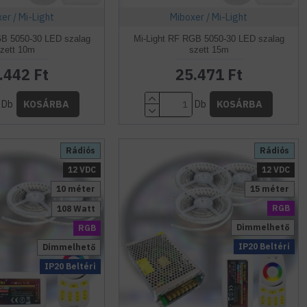
er / Mi-Light
Miboxer / Mi-Light
GB 5050-30 LED szalag
Mi-Light RF RGB 5050-30 LED szalag
zett 10m
szett 15m
.442 Ft
25.471 Ft
Db
Db
KOSÁRBA
KOSÁRBA
Rádiós
Rádiós
12 VDC
12 VDC
10 méter
15 méter
RGB
108 Watt
Dimmelhető
RGB
IP20 Beltéri
Dimmelhető
IP20 Beltéri