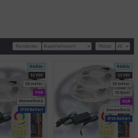
Rendezés:
Mutat:
Rádiós
Rádiós
12 VDC
12 VDC
10 méter
15 méter
RGB
72 Watt
Dimmelhető
RGB
IP20 Beltéri
Dimmelhető
IP20 Beltéri