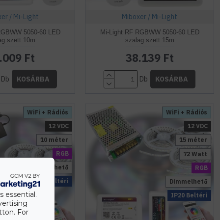
er / Mi-Light
Miboxer / Mi-Light
 RGBWW 5050-60 LED
Mi-Light RF RGBWW 5050-60 LED
ag szett 10m
szalag szett 15m
.009 Ft
38.139 Ft
Db
Db
KOSÁRBA
KOSÁRBA
WiFi + Rádiós
WiFi + Rádiós
12 VDC
12 VDC
10 méter
15 méter
RGB
72 Watt
Dimmelhető
RGB
IP20 Beltéri
Dimmelhető
s essential.
IP20 Beltéri
vertising
tton. For