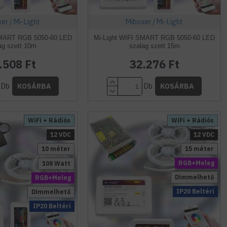
er / Mi-Light
Miboxer / Mi-Light
SMART RGB 5050-60 LED
Mi-Light WIFI SMART RGB 5050-60 LED
ag szett 10m
szalag szett 15m
.508 Ft
32.276 Ft
Db
Db
KOSÁRBA
KOSÁRBA
WiFi + Rádiós
WiFi + Rádiós
12 VDC
12 VDC
10 méter
15 méter
RGB+Meleg
108 Watt
Dimmelhető
RGB+Meleg
IP20 Beltéri
Dimmelhető
IP20 Beltéri