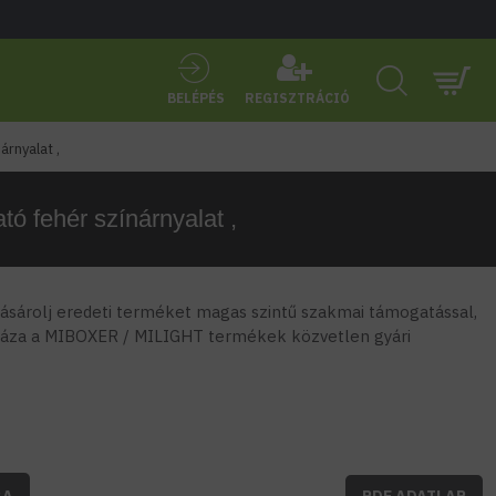
BELÉPÉS
REGISZTRÁCIÓ
árnyalat ,
tó fehér színárnyalat ,
sárolj eredeti terméket magas szintű szakmai támogatással,
áza a MIBOXER / MILIGHT termékek közvetlen gyári
BA
PDF ADATLAP