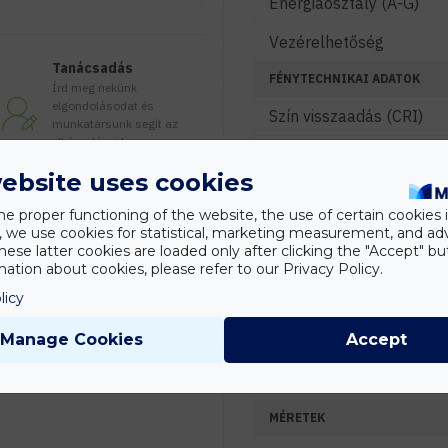
Energiaosztály (A-G)
Vezérelhetőség
Tanácsadás
FÉNYTECHNIKAI ADATOK
Írd meg nekünk
elgondolásodat és
Szín visszaadás (CRI)
munkatársunk segít az
elképzeléseid
Színhőmérséklet (K)
megvalósításában.
ebsite uses cookies
Fény színe
he proper functioning of the website, the use of certain cookies i
Sugárzási szög (°)
y, we use cookies for statistical, marketing measurement, and ad
hese latter cookies are loaded only after clicking the "Accept" bu
ation about cookies, please refer to our Privacy Policy.
JELLEMZŐK
licy
Szín
Manage Cookies
Accept
KÖRNYEZETI ADATOK
IP védelmi szint
MÉRETEK