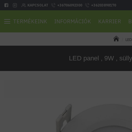
KAPCSOLAT
+36706092300
+36203898170
TERMÉKEINK
INFORMÁCIÓK
KARRIER
B
LED
LED panel , 9W , sülly