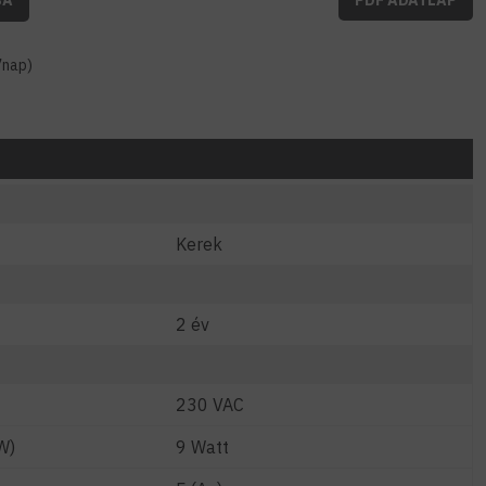
7nap)
Kerek
2 év
230 VAC
W)
9 Watt