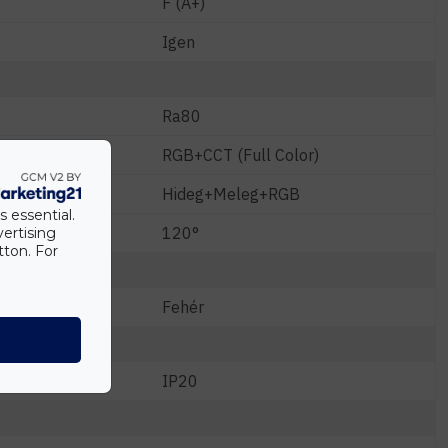
F (A+)
Igen
Ra80
RGB+CCT (Full Color)
Hideg+Meleg+RGB
s essential.
120°
vertising
tton. For
Fehér
IP20