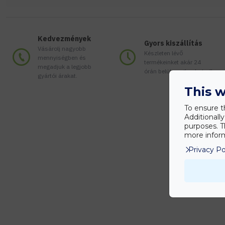
Kedvezmények
Gyors kiszállítás
Vásárolj nagyobb
Készleten lévő
mennyiségben és
termékeinket akár 24
megadjuk a legjobb
órán belül megkaphatod!
gyártói árakat.
This w
To ensure t
Additionall
purposes. T
more inform
Privacy Po