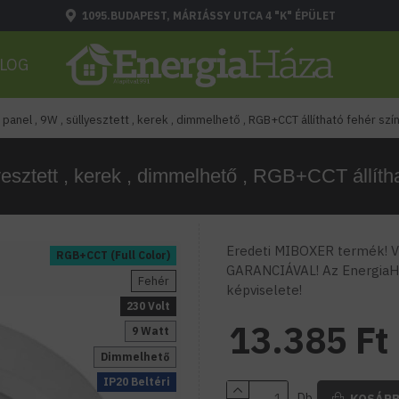
1095.BUDAPEST, MÁRIÁSSY UTCA 4 "K" ÉPÜLET
LOG
 panel , 9W , süllyesztett , kerek , dimmelhető , RGB+CCT állítható fehér szín
esztett , kerek , dimmelhető , RGB+CCT állítha
Eredeti MIBOXER termék! Vá
RGB+CCT (Full Color)
GARANCIÁVAL! Az EnergiaH
Fehér
képviselete!
230 Volt
13.385 Ft
9 Watt
Dimmelhető
IP20 Beltéri
Db
KOSÁR