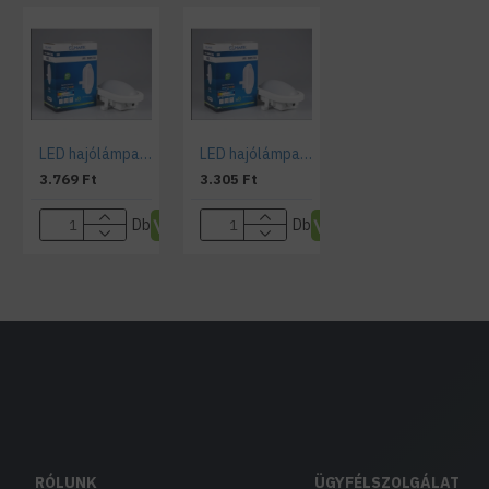
LED hajólámpa , 12W , falon kívüli , ovális , természetes fehér , IP54
LED hajólámpa , 6 Watt , falon kívüli , ovális , természetes fehér , IP54
3.769 Ft
3.305 Ft
Db
Db
RÓLUNK
ÜGYFÉLSZOLGÁLAT