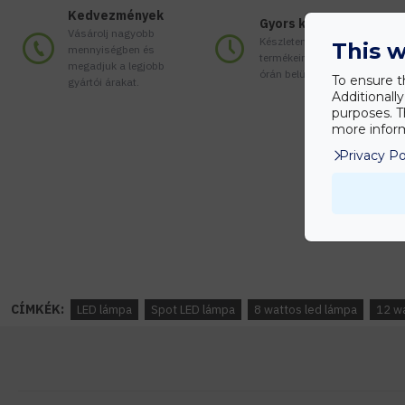
Kedvezmények
Gyors kiszállítás
Vásárolj nagyobb
Készleten lévő
This w
mennyiségben és
termékeinket akár 24
megadjuk a legjobb
órán belül megkaphatod!
To ensure t
gyártói árakat.
Additionall
purposes. T
more inform
Privacy Po
CÍMKÉK:
LED lámpa
Spot LED lámpa
8 wattos led lámpa
12 w