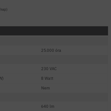
7nap)
25.000 óra
230 VAC
W)
8 Watt
Nem
640 lm