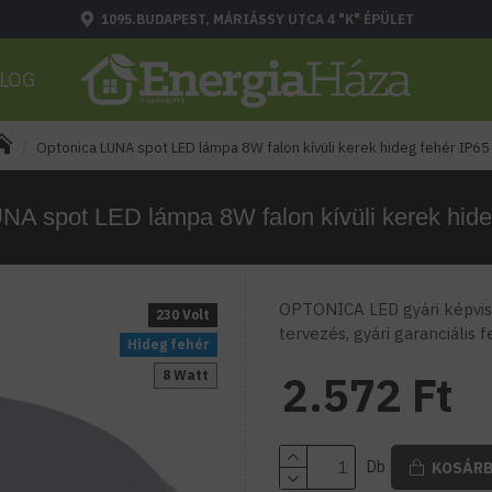
1095.BUDAPEST, MÁRIÁSSY UTCA 4 "K" ÉPÜLET
LOG
Optonica LUNA spot LED lámpa 8W falon kívüli kerek hideg fehér IP65
NA spot LED lámpa 8W falon kívüli kerek hide
OPTONICA LED gyári képvise
230 Volt
tervezés, gyári garanciális 
Hideg fehér
8 Watt
2.572 Ft
Db
KOSÁR