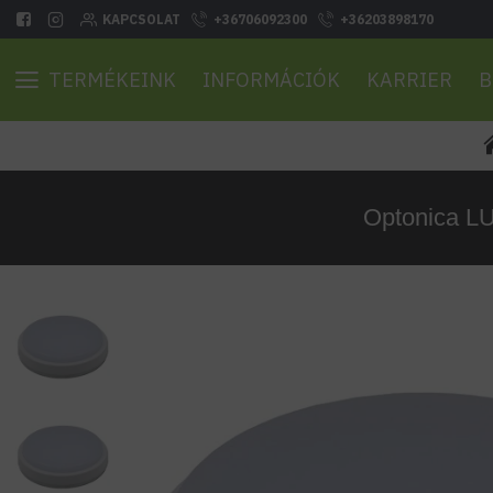
KAPCSOLAT
+36706092300
+36203898170
TERMÉKEINK
INFORMÁCIÓK
KARRIER
B
Optonica LU