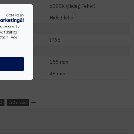
6000K (Hideg Fehér)
Hideg fehér
s essential.
vertising
tton. For
IP65
155 mm
48 mm
O
LED modul