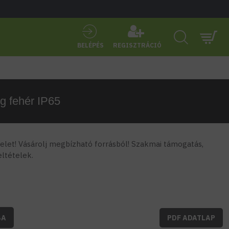
BELÉPÉS
REGISZTRÁCIÓ
g fehér IP65
let! Vásárolj megbízható forrásból! Szakmai támogatás,
feltételek.
BA
PDF ADATLAP